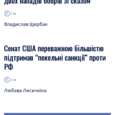
двох нападів бобрів зі сказом
2 хв
Владислав Щербак
Сенат США переважною більшістю
підтримав “пекельні санкції” проти
РФ
2 хв
Любава Лисичкіна