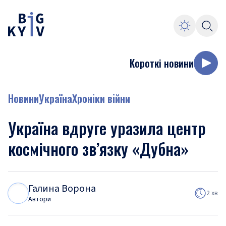
Короткі новини
Новини
Україна
Хроніки війни
Україна вдруге уразила центр
космічного зв’язку «Дубна»
Галина Ворона
Г
В
2 хв
Автори