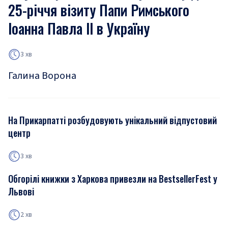
25-річчя візиту Папи Римського
Іоанна Павла ІІ в Україну
3 хв
Галина Ворона
На Прикарпатті розбудовують унікальний відпустовий
центр
3 хв
Обгорілі книжки з Харкова привезли на BestsellerFest у
Львові
2 хв