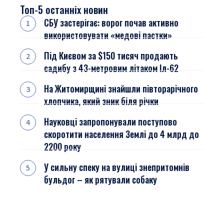
Топ-5 останніх новин
СБУ застерігає: ворог почав активно
використовувати «медові пастки»
Під Києвом за $150 тисяч продають
садибу з 43-метровим літаком Іл-62
На Житомирщині знайшли півторарічного
хлопчика, який зник біля річки
Науковці запропонували поступово
скоротити населення Землі до 4 млрд до
2200 року
У сильну спеку на вулиці знепритомнів
бульдог – як рятували собаку