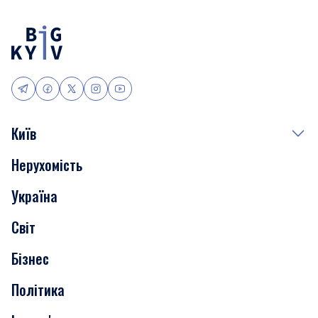
Київ
Нерухомість
Події
Україна
Скандали
Світ
Нерухомість
Бізнес
Транспорт
Політика