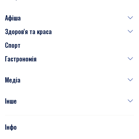
Афіша
Здоров'я та краса
Сьогодні
Спорт
Завтра
Медицина
Гастрономія
Субота
Краса
Неділя
Здоров'я
Рецепти
Медіа
Куди сходити у столиці
Фото
Інше
Відео
Опитування
Подкасти
Інфо
Тести