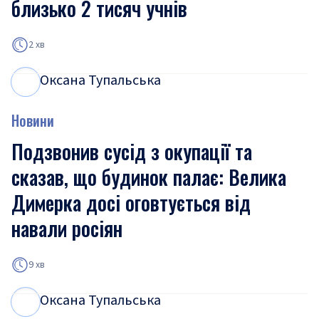
близько 2 тисяч учнів
2 хв
Оксана Тупальська
О
Т
Новини
Подзвонив сусід з окупації та
сказав, що будинок палає: Велика
Димерка досі оговтується від
навали росіян
9 хв
Оксана Тупальська
О
Т