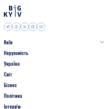
Київ
Нерухомість
Події
Україна
Скандали
Світ
Нерухомість
Бізнес
Транспорт
Політика
Інтерв'ю