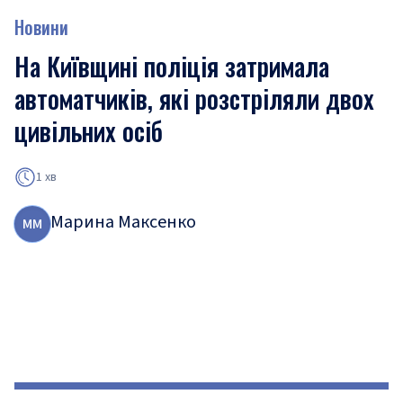
Новини
На Київщині поліція затримала
автоматчиків, які розстріляли двох
цивільних осіб
1 хв
Марина Максенко
М
М