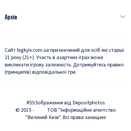
Архів
Новини
Історія
Сайт bigkyiv.com.ua призначений для осіб які старші
21 року (21+). Участь в азартних іграх може
Комуналка
викликати ігрову залежність. Дотримуйтесь правил
Хроніки війни
(принципів) відповідальної гри.
Пошук зниклих людей під час війни
Дозвілля
RSS
Зображення від Depositphotos
Мегаполіс
© 2015 -
ТОВ "Інформаційне агентство
"Великий Київ". Всі права захищені
Київщина
Київська агломерація