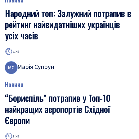
Народний топ: Залужний потрапив в
рейтинг найвидатніших українців
усіх часів
2 хв
Марія Супрун
М
С
Новини
“Бориспіль” потрапив у Топ-10
найкращих аеропортів Східної
Європи
1 хв