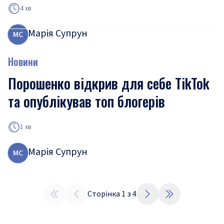
4 хв
Марія Супрун
М
С
Новини
Порошенко відкрив для себе TikTok
та опублікував топ блогерів
1 хв
Марія Супрун
М
С
Сторінка
1
з
4