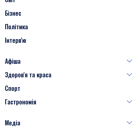
Нерухомість
Бізнес
Транспорт
Політика
Інтерв'ю
Афіша
Здоров'я та краса
Сьогодні
Спорт
Завтра
Медицина
Гастрономія
Субота
Краса
Неділя
Здоров'я
Рецепти
Медіа
Куди сходити у столиці