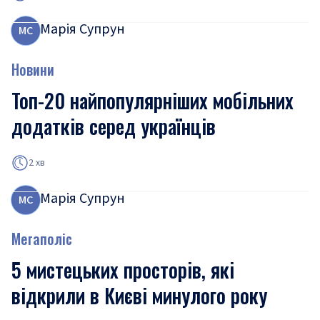
Марія Супрун
М
С
Новини
Топ-20 найпопулярніших мобільних
додатків серед українців
2 хв
Марія Супрун
М
С
Мегаполіс
5 мистецьких просторів, які
відкрили в Києві минулого року