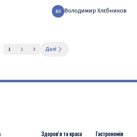
Володимир Хлєбников
В
Х
Далі
1
2
3
а
Здоров'я та краса
Гастрономія