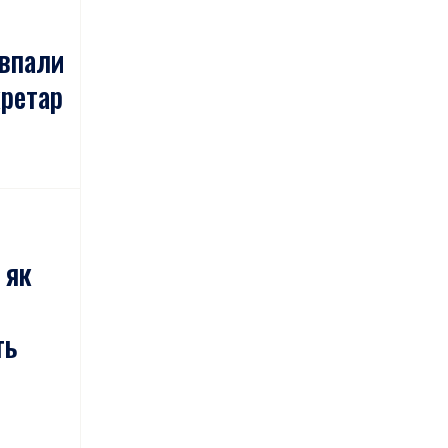
 впали
кретар
 як
ть