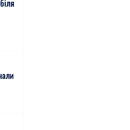
 біля
чали