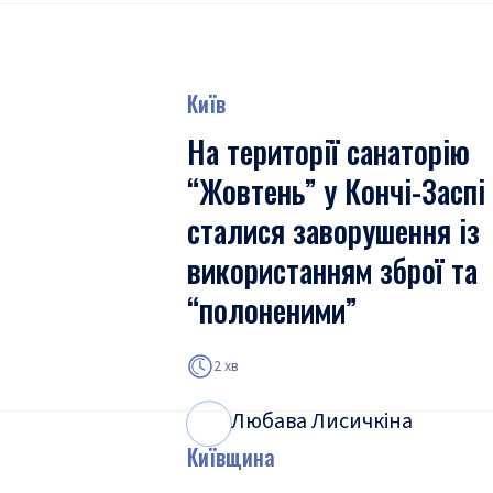
Київ
На території санаторію
“Жовтень” у Кончі-Заспі
сталися заворушення із
використанням зброї та
“полоненими”
2 хв
Любава Лисичкіна
Л
Л
Київщина