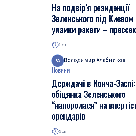
На подвір’я резиденції
Зеленського під Києвом
уламки ракети – прессе
1 хв
Володимир Хлєбников
В
Х
Новини
Держдачі в Конча-Заспі:
обіцянка Зеленського
“напоролася” на впертіс
орендарів
6 хв