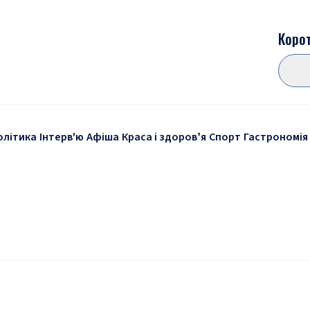
Корот
олітика
Інтерв'ю
Афіша
Краса і здоровʼя
Спорт
Гастрономія