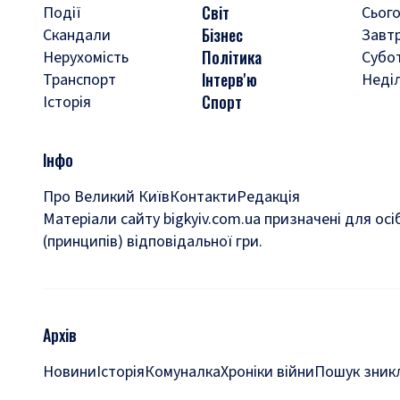
Світ
Події
Сього
Бізнес
Скандали
Завт
Політика
Нерухомість
Субо
Інтерв'ю
Транспорт
Неді
Спорт
Історія
Інфо
Про Великий Київ
Контакти
Редакція
Матеріали сайту bigkyiv.com.ua призначені для осі
(принципів) відповідальної гри.
Архів
Новини
Історія
Комуналка
Хроніки війни
Пошук зникл