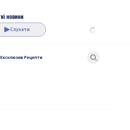
кі новини
Слухати
Ексклюзив
Рецепти