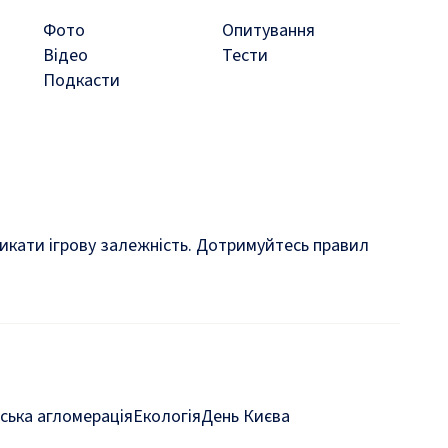
Фото
Опитування
Відео
Тести
Подкасти
кликати ігрову залежність. Дотримуйтесь правил
ська агломерація
Екологія
День Києва