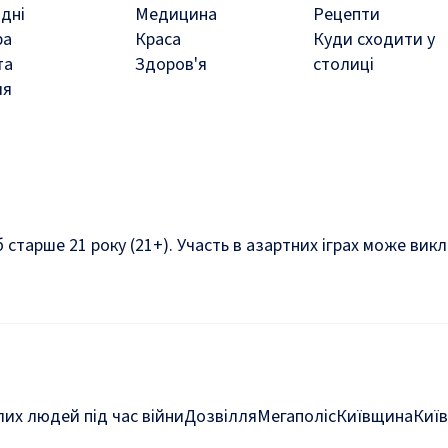
дні
Медицина
Рецепти
ра
Краса
Куди сходити у
та
Здоров'я
столиці
ля
б старше 21 року (21+). Участь в азартних іграх може ви
их людей під час війни
Дозвілля
Мегаполіс
Київщина
Київ