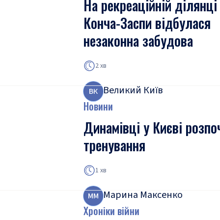
На рекреаційній ділянці
Конча-Заспи відбулася
незаконна забудова
2 хв
Великий Київ
В
К
Новини
Динамівці у Києві розпо
тренування
1 хв
Марина Максенко
М
М
Хроніки війни