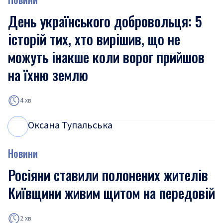
День українського добровольця: 5
історій тих, хто вирішив, що не
можуть інакше коли ворог прийшов
на їхню землю
4 хв
Оксана Тупальська
О
Т
Новини
Росіяни ставили полонених жителів
Київщини живим щитом на передовій
2 хв