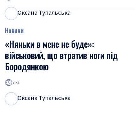
Оксана Тупальська
О
Т
Новини
«Няньки в мене не буде»:
військовий, що втратив ноги під
Бородянкою
3 хв
Оксана Тупальська
О
Т