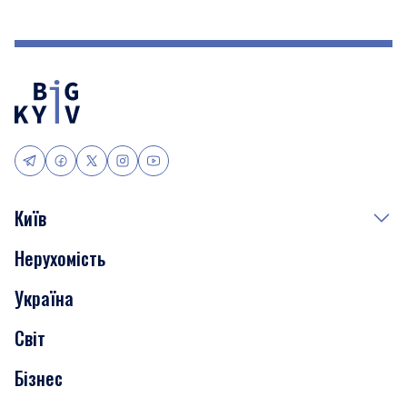
Київ
Нерухомість
Події
Україна
Скандали
Світ
Нерухомість
Бізнес
Транспорт