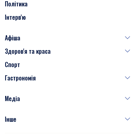
Політика
Інтерв'ю
Афіша
Здоров'я та краса
Сьогодні
Спорт
Завтра
Медицина
Гастрономія
Субота
Краса
Неділя
Здоров'я
Рецепти
Медіа
Куди сходити у столиці
Фото
Інше
Відео