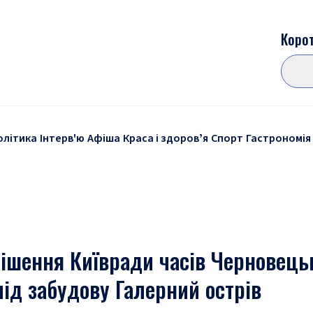
Корот
олітика
Інтерв'ю
Афіша
Краса і здоровʼя
Спорт
Гастрономія
ішення Київради часів Черновецьк
ід забудову Галерний острів