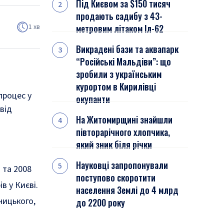
Під Києвом за $150 тисяч
продають садибу з 43-
1 хв
метровим літаком Іл-62
Викрадені бази та аквапарк
“Російські Мальдіви”: що
зробили з українським
курортом в Кирилівці
процес у
окупанти
від
На Житомирщині знайшли
півторарічного хлопчика,
який зник біля річки
Науковці запропонували
 та 2008
поступово скоротити
в у Києві.
населення Землі до 4 млрд
ницького,
до 2200 року