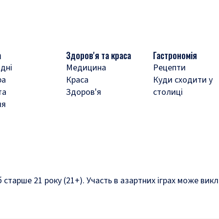
а
Здоров'я та краса
Гастрономія
дні
Медицина
Рецепти
ра
Краса
Куди сходити у
та
Здоров'я
столиці
ля
б старше 21 року (21+). Участь в азартних іграх може ви