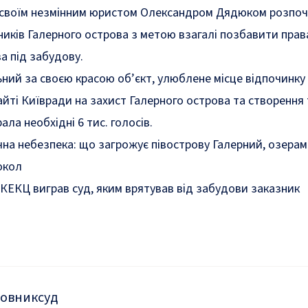
і своїм незмінним юристом Олександром Дядюком розпо
иків Галерного острова з метою взагалі позбавити прав
а під забудову.
ьний за своєю красою об’єкт, улюблене місце відпочинку 
йті Київради на захист Галерного острова та створення
рала
необхідні 6 тис. голосів.
чна небезпека: що загрожує півострову Галерний, озерам
окол
КЕКЦ виграв суд, яким врятував від забудови
заказник
довник
суд