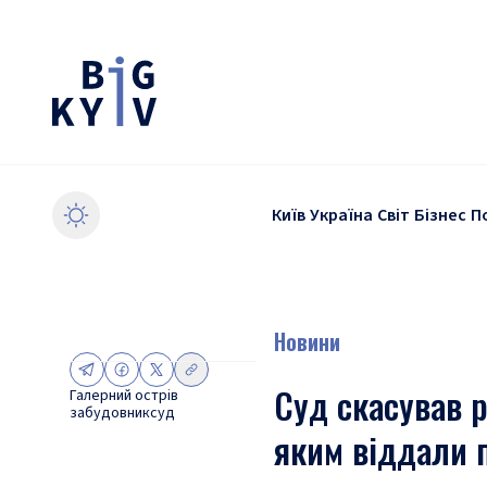
Київ
Україна
Світ
Бізнес
П
Новини
Суд скасував р
Галерний острів
забудовник
суд
яким віддали п