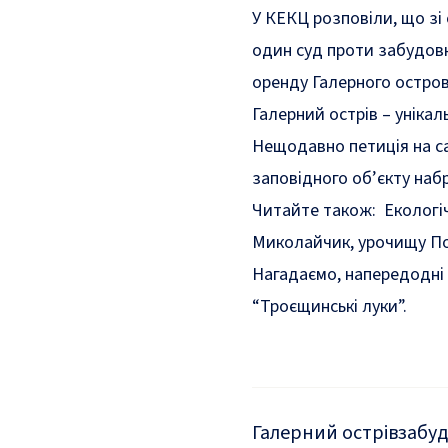
У КЕКЦ розповіли, що з
один суд проти забудовн
оренду Галерного остров
Галерний острів – унікал
Нещодавно петиція на са
заповідного об’єкту
наб
Читайте також:
Екологі
Миколайчик, урочищу П
Нагадаємо, напередодні 
“Троєщинські луки”.
Галерний острів
забу