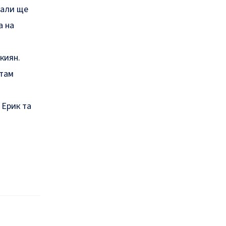
чали ще
а на
киян.
 там
 Ерик та