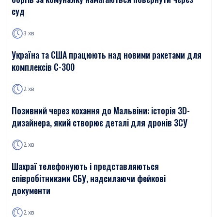
суд
3 хв
Україна та США працюють над новими ракетами для
комплексів С-300
2 хв
Позивний через кохання до Мальвіни: історія 3D-
дизайнера, який створює деталі для дронів ЗСУ
2 хв
Шахраї телефонують і представляються
співробітниками СБУ, надсилаючи фейкові
документи
2 хв