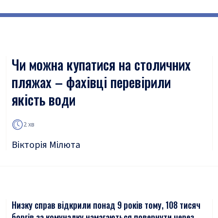
Чи можна купатися на столичних
пляжах – фахівці перевірили
якість води
2 хв
Вікторія Мілюта
Низку справ відкрили понад 9 років тому, 108 тисяч
боргів за комуналку намагаються повернути через