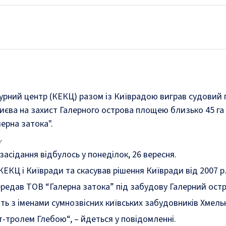
урний центр (КЕКЦ) разом із Київрадою виграв судовий 
Києва на захист Галерного острова площею близько 45 га 
ерна затока".
.
засідання відбулось у понеділок, 26 вересня.
КЕКЦ і Київради та скасував рішення Київради від 2007 р.
ередав ТОВ “Галерна затока” під забудову Галерний острі
ть з іменами сумнозвісних київських забудовників Хмель
ет-тролем Глебою
“, – йдеться у повідомленні.