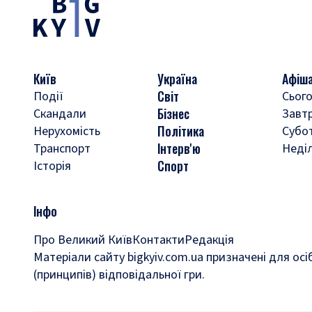
Київ
Україна
Афіш
Світ
Події
Сього
Бізнес
Скандали
Завт
Політика
Нерухомість
Субо
Інтерв'ю
Транспорт
Неді
Спорт
Історія
Інфо
Про Великий Київ
Контакти
Редакція
Матеріали сайту bigkyiv.com.ua призначені для осі
(принципів) відповідальної гри.