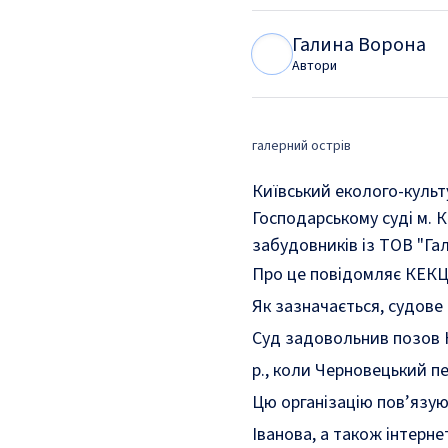
Галина Ворона
Г
В
Автори
галерний острів
Київський еколого-культ
Господарському суді м. 
забудовників із ТОВ "Гал
Про це
повідомляє
КЕКЦ
Як зазначається, судове 
Суд задовольнив
позов
р., коли Черновецький п
Цю організацію пов’язую
Іванова, а також інтерн