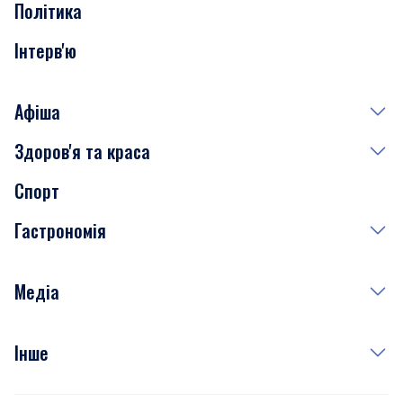
Політика
Інтерв'ю
Афіша
Здоров'я та краса
Сьогодні
Спорт
Завтра
Медицина
Гастрономія
Субота
Краса
Неділя
Здоров'я
Рецепти
Медіа
Куди сходити у столиці
Фото
Інше
Відео