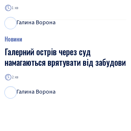
1 хв
Галина Ворона
Г
В
Новини
Галерний острів через суд
намагаються врятувати від забудови
2 хв
Галина Ворона
Г
В