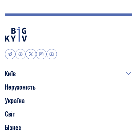
Київ
Нерухомість
Події
Україна
Скандали
Світ
Нерухомість
Бізнес
Транспорт