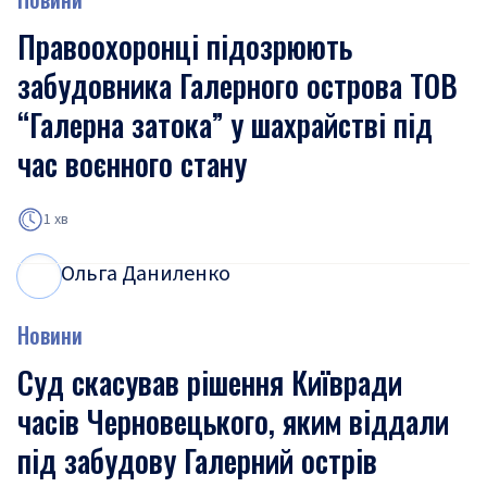
Правоохоронці підозрюють
забудовника Галерного острова ТОВ
“Галерна затока” у шахрайстві під
час воєнного стану
1 хв
Ольга Даниленко
О
Д
Новини
Суд скасував рішення Київради
часів Черновецького, яким віддали
під забудову Галерний острів