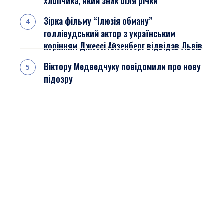
хлопчика, який зник біля річки
Зірка фільму “Ілюзія обману”
голлівудський актор з українським
корінням Джессі Айзенберг відвідав Львів
Віктору Медведчуку повідомили про нову
підозру