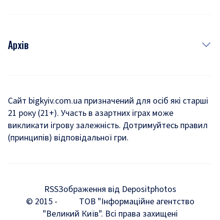
Архів
Новини
Історія
Сайт bigkyiv.com.ua призначений для осіб які старші
21 року (21+). Участь в азартних іграх може
Комуналка
викликати ігрову залежність. Дотримуйтесь правил
Хроніки війни
(принципів) відповідальної гри.
Пошук зниклих людей під час війни
Дозвілля
RSS
Зображення від Depositphotos
Мегаполіс
© 2015 -
ТОВ "Інформаційне агентство
"Великий Київ". Всі права захищені
Київщина