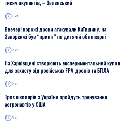
тисяч окупантів, – Зеленський
1 хв
Ввечері ворожі дрони атакували Київщину, на
Запоріжжі був “приліт” по дитячій обллікарні
2 хв
На Харківщині створюють експериментальний купол
для захисту від російських FPV-дронів та БПЛА
2 хв
Троє школярів з України пройдуть тренування
астронавтів у США
3 хв