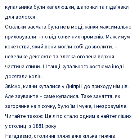
купальника були капелюшки, шапочки та підв’язки
для волосся.
Оскільки засмага була не в моді, жінки максимально
приховували тіло від сонячних променів. Максимум
кокетства, який вони могли собі дозволити, –
невелике декольте та злегка оголена верхня
частина спини. Штанці купального костюма іноді
досягали колін.
Звісно, кияни купалися у Дніпрі і до приходу німців.
Але зауважте – саме купалися. Таке заняття, як
загоряння на пісочку, було їм і чуже, і незрозуміле.
Читайте також:
Це літо стало одним з найтепліших
у столиці з 1881 року
Нагадаємо, столичні пляжі вже кілька тижнів