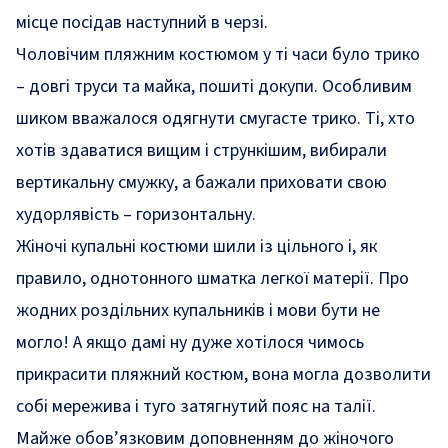
місце посідав наступний в черзі.
Чоловічим пляжним костюмом у ті часи було трико
– довгі труси та майка, пошиті докупи. Особливим
шиком вважалося одягнути смугасте трико. Ті, хто
хотів здаватися вищим і стрункішим, вибирали
вертикальну смужку, а бажали приховати свою
худорлявість – горизонтальну.
Жіночі купальні костюми шили із цільного і, як
правило, однотонного шматка легкої матерії. Про
жодних роздільних купальників і мови бути не
могло! А якщо дамі ну дуже хотілося чимось
прикрасити пляжний костюм, вона могла дозволити
собі мережива і туго затягнутий пояс на талії.
Майже обов’язковим доповненням до жіночого