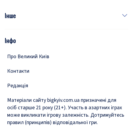
Куди сходити у столиці
Фото
Інше
Відео
Опитування
Подкасти
Інфо
Тести
Про Великий Київ
Контакти
Редакція
Матеріали сайту bigkyiv.com.ua призначені для
осіб старше 21 року (21+). Участь в азартних іграх
може викликати ігрову залежність. Дотримуйтесь
правил (принципів) відповідальної гри.