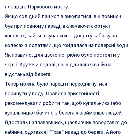
площі до Паркового мосту.
Якщо солідний пан хотів викупатися, він повинен
був при повному параді, включаючи сюртук і
капелюх, зайти в купальню – дощату кабінку на
колесах з лопатями, що гойдалася на поверхні води.
Як правило, для цього потрібно було постояти у
черзі. Крутячи педалі, він віддалявся в ній на
відстань від берега.
Тепер можна було нарешті переодягнутися і
поринути у воду. Правила пристойності
рекомендували робити так, щоб купальника (або
купальницю) бачило з берега якнайменше людей.
Вдосталь наплававшись, щасливчик повертався до
кабінки, одягався і “їхав” назад до берега. А його