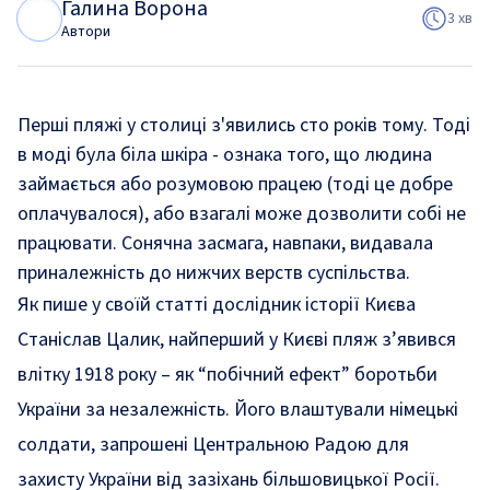
Галина Ворона
Г
В
3 хв
Автори
Перші пляжі у столиці з'явились сто років тому. Тоді
в моді була біла шкіра - ознака того, що людина
займається або розумовою працею (тоді це добре
оплачувалося), або взагалі може дозволити собі не
працювати. Сонячна засмага, навпаки, видавала
приналежність до нижчих верств суспільства.
Як
пише
у своїй статті дослідник історії Києва
Станіслав Цалик, найперший у Києві пляж з’явився
влітку 1918 року – як “побічний ефект” боротьби
України за незалежність. Його влаштували німецькі
солдати, запрошені Центральною Радою для
захисту України від зазіхань більшовицької Росії.