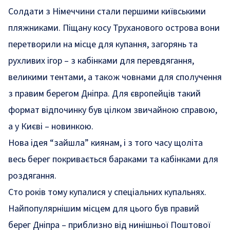
Солдати з Німеччини стали першими київськими
пляжниками. Піщану косу Труханового острова вони
перетворили на місце для купання, загорянь та
рухливих ігор – з кабінками для перевдягання,
великими тентами, а також човнами для сполучення
з правим берегом Дніпра. Для європейців такий
формат відпочинку був цілком звичайною справою,
а у Києві – новинкою.
Нова ідея “зайшла” киянам, і з того часу щоліта
весь берег покривається бараками та кабінками для
роздягання.
Сто років тому купалися у спеціальних купальнях.
Найпопулярнішим місцем для цього був правий
берег Дніпра – приблизно від нинішньої Поштової