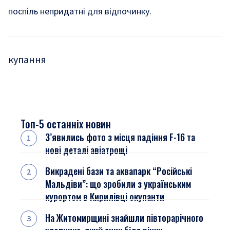
поспіль
непридатні для відпочинку
.
купання
Топ-5 останніх новин
З’явились фото з місця падіння F-16 та
нові деталі авіатрощі
Викрадені бази та аквапарк “Російські
Мальдіви”: що зробили з українським
курортом в Кирилівці окупанти
На Житомирщині знайшли півторарічного