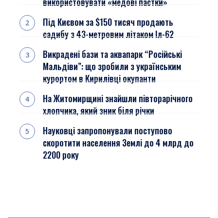
використовувати «медові пастки»
Під Києвом за $150 тисяч продають
садибу з 43-метровим літаком Іл-62
Викрадені бази та аквапарк “Російські
Мальдіви”: що зробили з українським
курортом в Кирилівці окупанти
На Житомирщині знайшли півторарічного
хлопчика, який зник біля річки
Науковці запропонували поступово
скоротити населення Землі до 4 млрд до
2200 року