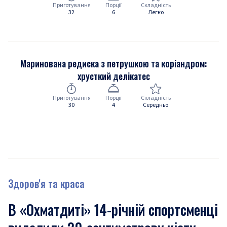
Приготування
Порції
Складність
32
6
Легко
Маринована редиска з петрушкою та коріандром:
хрусткий делікатес
Приготування
Порції
Складність
30
4
Середньо
Здоров'я та краса
В «Охматдиті» 14-річній спортсменці