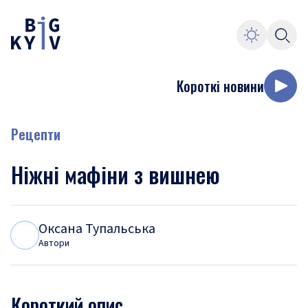
Короткі новини
Рецепти
Ніжні мафіни з вишнею
Оксана Тупальська
О
Т
Автори
Короткий опис