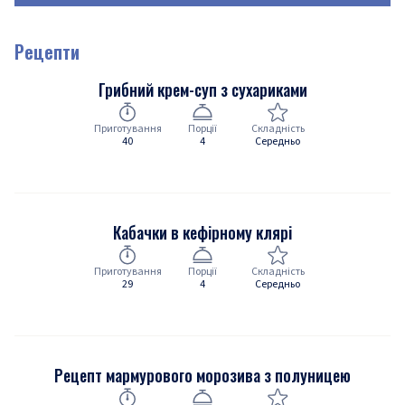
Рецепти
Грибний крем-суп з сухариками
Приготування
Порції
Складність
40
4
Середньо
Кабачки в кефірному клярі
Приготування
Порції
Складність
29
4
Середньо
Рецепт мармурового морозива з полуницею