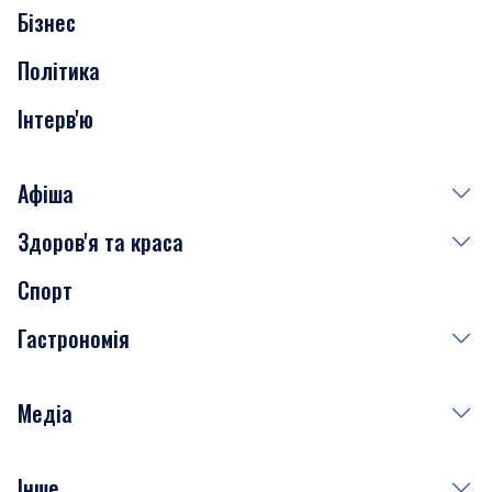
Бізнес
Транспорт
Політика
Інтерв'ю
Афіша
Здоров'я та краса
Сьогодні
Спорт
Завтра
Медицина
Гастрономія
Субота
Краса
Неділя
Здоров'я
Рецепти
Медіа
Куди сходити у столиці
Фото
Інше