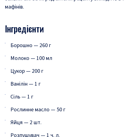
мафінів.
Інгредієнти
Борошно
—
260 г
Молоко
—
100 мл
Цукор
—
200 г
Ванілін
—
1 г
Сіль
—
1 г
Рослинне масло
—
50 г
Яйця
—
2 шт.
Розпушувач
—
1 ч. л.