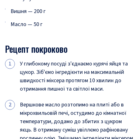
Вишня
—
200 г
Масло
—
50 г
Рецепт покроково
У глибокому посуді з'єднаємо курячі яйця та
цукор. Зіб'ємо інгредієнти на максимальній
швидкості міксера протягом 10 хвилин до
отримання пишної та світлої маси.
Вершкове масло розтопимо на плиті або в
мікрохвильовій печі, остудимо до кімнатної
температури, додамо до збитих з цукром
яєць. В отриману суміш увіллємо рафіновану
рослинну олію. Змішаємо інгредієнти міксером