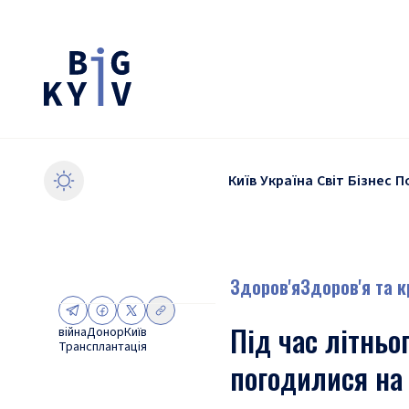
Київ
Україна
Світ
Бізнес
П
Здоров'я
Здоров'я та 
Під час літньо
війна
Донор
Київ
Трансплантація
погодилися на