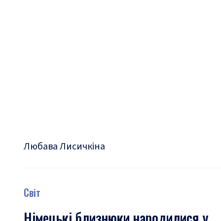
Любава Лисичкіна
Світ
Німецькі близнюки народилися у