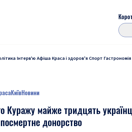
Корот
олітика
Інтерв'ю
Афіша
Краса і здоровʼя
Спорт
Гастрономія
краса
Київ
Новини
го Куражу майже тридцять українц
 посмертне донорство