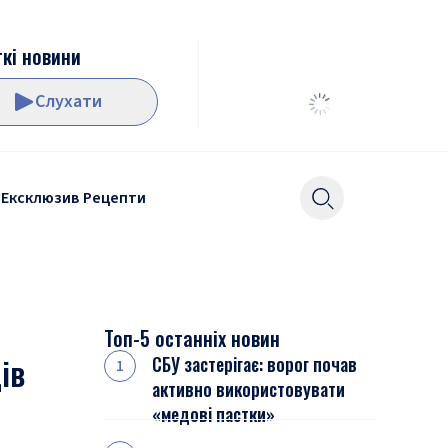
кі новини
Слухати
Ексклюзив
Рецепти
Топ-5 останніх новин
ів
СБУ застерігає: ворог почав
активно використовувати
«медові пастки»