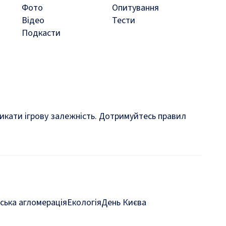
Фото
Опитування
Відео
Тести
Подкасти
кликати ігрову залежність. Дотримуйтесь правил
ська агломерація
Екологія
День Києва