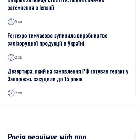
затемнення в Іспанії
5 хв
Ferrexpo тимчасово зупинила виробництво
залізорудної продукції в Україні
2 хв
Дезертира, який на замовлення РФ готував теракт у
Запоріжжі, засудили до 15 років
2 хв
Росія реанімує міф про