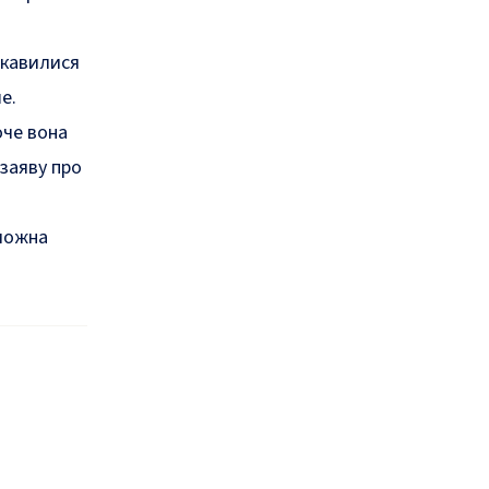
ікавилися
е.
оче вона
 заяву про
 можна