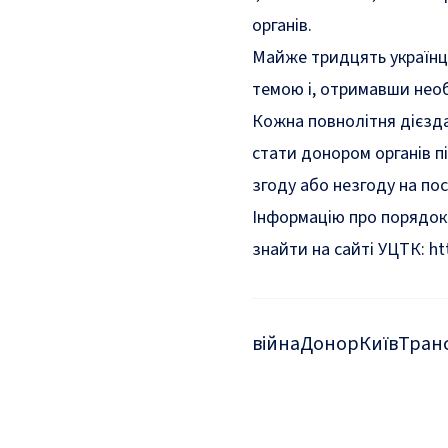
органів.
Майже тридцять українц
темою і, отримавши необ
Кожна повнолітня дієзда
стати донором органів п
згоду або незгоду на по
Інформацію про порядок 
знайти на сайті УЦТК:
ht
війна
Донор
Київ
Тран