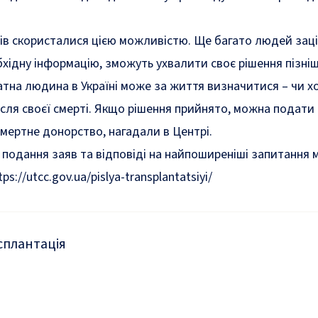
ів скористалися цією можливістю. Ще багато людей зац
хідну інформацію, зможуть ухвалити своє рішення пізніш
тна людина в Україні може за життя визначитися – чи х
ісля своєї смерті. Якщо рішення прийнято, можна подати
смертне донорство, нагадали в Центрі.
подання заяв та відповіді на найпоширеніші запитання
tps://utcc.gov.ua/pislya-transplantatsiyi/
сплантація