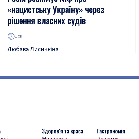
«нацистську Україну» через
рішення власних судів
1 хв
Любава Лисичкіна
а
Здоров'я та краса
Гастрономія
дні
Медицина
Рецепти