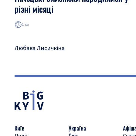
різні місяці
1 хв
Любава Лисичкіна
Київ
Україна
Афіш
Світ
Події
Сього