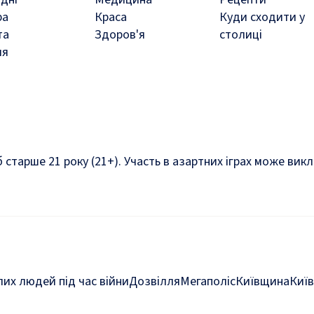
ра
Краса
Куди сходити у
та
Здоров'я
столиці
ля
б старше 21 року (21+). Участь в азартних іграх може ви
их людей під час війни
Дозвілля
Мегаполіс
Київщина
Київ