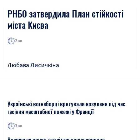
РНБО затвердила План стійкості
міста Києва
2 хв
Любава Лисичкіна
Українські вогнеборці врятували козуленя під час
гасіння масштабної пожежі у Франції
3 хв
Вперше за понад століття: повне сонячне