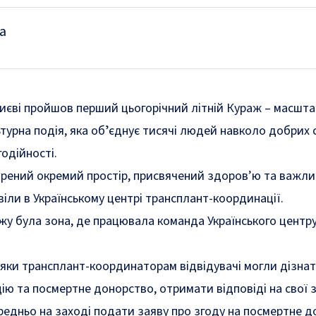
а
иєві пройшов перший цьогорічний літній Кураж – масшт
ьтурна подія, яка обʼєднує тисячі людей навколо добрих 
одійності.
орений окремий простір, присвячений здоров’ю та важл
віли в
Українському центрі трансплант-координації
.
у була зона, де працювала команда Українського центр
яки трансплант-координаторам відвідувачі могли дізна
ію та посмертне донорство, отримати відповіді на свої 
ередньо на заході подати заяву про згоду на посмертне 