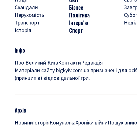
Бізнес
Скандали
Завт
Політика
Нерухомість
Субо
Інтерв'ю
Транспорт
Неді
Спорт
Історія
Інфо
Про Великий Київ
Контакти
Редакція
Матеріали сайту bigkyiv.com.ua призначені для осі
(принципів) відповідальної гри.
Архів
Новини
Історія
Комуналка
Хроніки війни
Пошук зникл