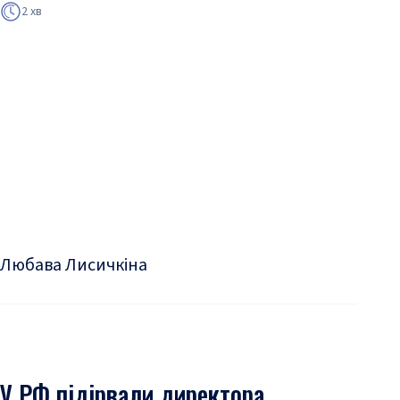
2 хв
Любава Лисичкіна
У РФ підірвали директора