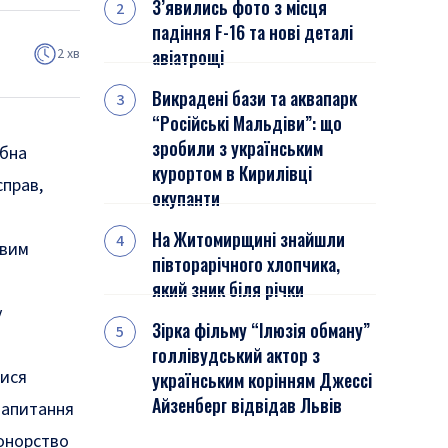
З’явились фото з місця
падіння F-16 та нові деталі
2 хв
авіатрощі
Викрадені бази та аквапарк
“Російські Мальдіви”: що
зробили з українським
абна
курортом в Кирилівці
справ,
окупанти
На Житомирщині знайшли
ивим
півторарічного хлопчика,
який зник біля річки
у
Зірка фільму “Ілюзія обману”
голлівудський актор з
тися
українським корінням Джессі
Айзенберг відвідав Львів
запитання
донорство