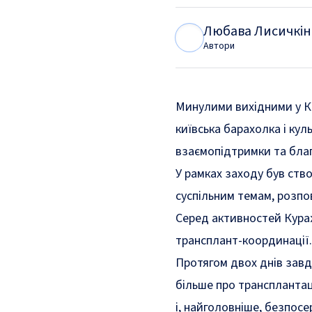
Любава Лисичкін
Л
Л
Автори
Минулими вихідними у К
київська барахолка і кул
взаємопідтримки та благ
У рамках заходу був ств
суспільним темам, розпо
Серед активностей Кураж
трансплант-координації.
Протягом двох днів завд
більше про трансплантац
і, найголовніше, безпос