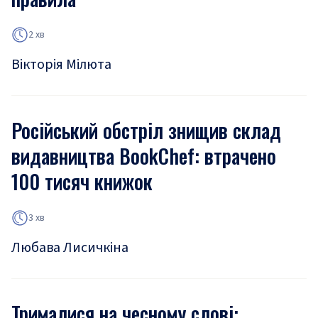
2 хв
Вікторія Мілюта
Російський обстріл знищив склад
видавництва BookChef: втрачено
100 тисяч книжок
3 хв
Любава Лисичкіна
Трималися на чесному слові: