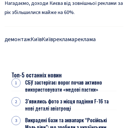
Нагадаємо,
доходи Києва від зовнішньої реклами за
рік збільшилися майже на 60%
.
демонтаж
Київ
Київреклама
реклама
Топ-5 останніх новин
СБУ застерігає: ворог почав активно
використовувати «медові пастки»
З’явились фото з місця падіння F-16 та
нові деталі авіатрощі
Викрадені бази та аквапарк “Російські
Мальдіви”: що зробили з українським