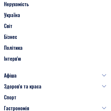
Нерухомість
Події
Україна
Скандали
Світ
Нерухомість
Бізнес
Транспорт
Політика
Інтерв'ю
Афіша
Здоров'я та краса
Сьогодні
Спорт
Завтра
Медицина
Гастрономія
Субота
Краса