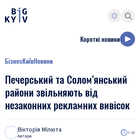
Короткі новини
Бізнес
Київ
Новини
Печерський та Солом’янський
райони звільняють від
незаконних рекламних вивісок
Вікторія Мілюта
В
М
1 хв
Автори