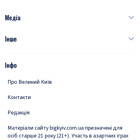
Неділя
Здоров'я
Рецепти
Медіа
Куди сходити у столиці
Фото
Інше
Відео
Опитування
Подкасти
Інфо
Тести
Про Великий Київ
Контакти
Редакція
Матеріали сайту bigkyiv.com.ua призначені для
осіб старше 21 року (21+). Участь в азартних іграх