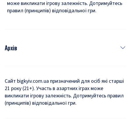
може викликати ігрову залежність. Дотримуйтесь
правил (принципів) відповідальної гри.
Архів
Новини
Історія
Сайт bigkyiv.com.ua призначений для осіб які старші
21 року (21+). Участь в азартних іграх може
Комуналка
викликати ігрову залежність. Дотримуйтесь правил
Хроніки війни
(принципів) відповідальної гри.
Пошук зниклих людей під час війни
Дозвілля