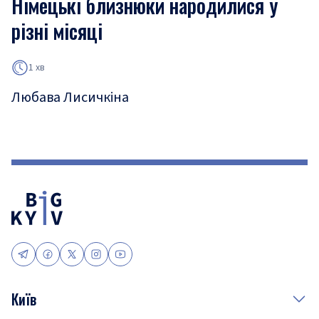
Німецькі близнюки народилися у
різні місяці
1 хв
Любава Лисичкіна
Київ