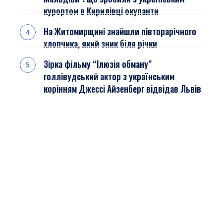
курортом в Кирилівці окупанти
На Житомирщині знайшли півторарічного
хлопчика, який зник біля річки
Зірка фільму “Ілюзія обману”
голлівудський актор з українським
корінням Джессі Айзенберг відвідав Львів