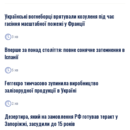
Українські вогнеборці врятували козуленя під час
гасіння масштабної пожежі у Франції
3 хв
Вперше за понад століття: повне сонячне затемнення в
Іспанії
5 хв
Ferrexpo тимчасово зупинила виробництво
залізорудної продукції в Україні
2 хв
Дезертира, який на замовлення РФ готував теракт у
Запоріжжі, засудили до 15 років