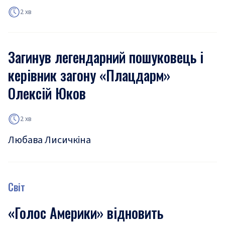
2 хв
Загинув легендарний пошуковець і
керівник загону «Плацдарм»
Олексій Юков
2 хв
Любава Лисичкіна
Світ
«Голос Америки» відновить