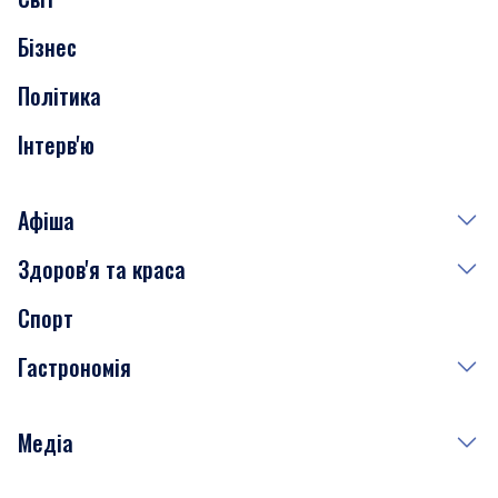
Нерухомість
Бізнес
Транспорт
Політика
Інтерв'ю
Афіша
Здоров'я та краса
Сьогодні
Спорт
Завтра
Медицина
Гастрономія
Субота
Краса
Неділя
Здоров'я
Рецепти
Медіа
Куди сходити у столиці