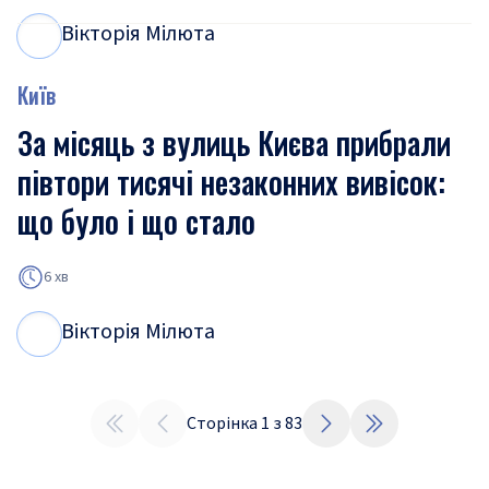
Вікторія Мілюта
В
М
Київ
За місяць з вулиць Києва прибрали
півтори тисячі незаконних вивісок:
що було і що стало
6 хв
Вікторія Мілюта
В
М
Сторінка
1
з
83