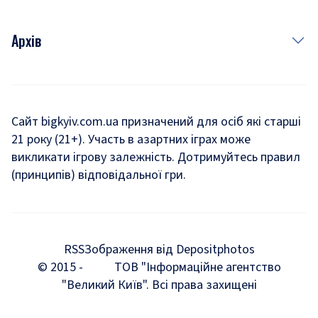
Архів
Новини
Історія
Сайт bigkyiv.com.ua призначений для осіб які старші
21 року (21+). Участь в азартних іграх може
Комуналка
викликати ігрову залежність. Дотримуйтесь правил
Хроніки війни
(принципів) відповідальної гри.
Пошук зниклих людей під час війни
Дозвілля
RSS
Зображення від Depositphotos
Мегаполіс
© 2015 -
ТОВ "Інформаційне агентство
"Великий Київ". Всі права захищені
Київщина
Київська агломерація