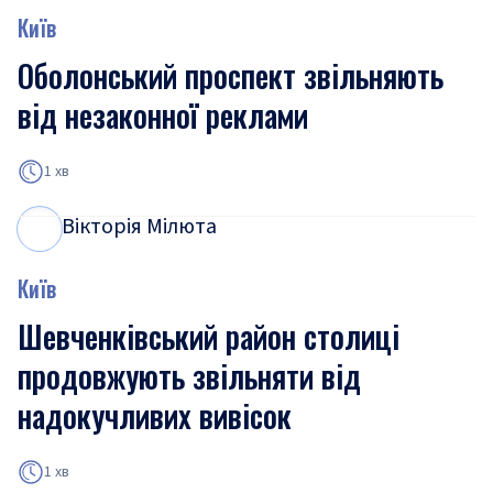
Київ
Оболонський проспект звільняють
від незаконної реклами
1 хв
Вікторія Мілюта
В
М
Київ
Шевченківський район столиці
продовжують звільняти від
надокучливих вивісок
1 хв