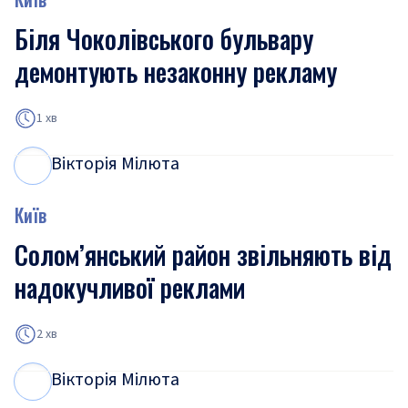
Біля Чоколівського бульвару
демонтують незаконну рекламу
1 хв
Вікторія Мілюта
В
М
Київ
Солом’янський район звільняють від
надокучливої реклами
2 хв
Вікторія Мілюта
В
М