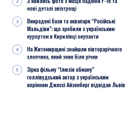
З’явились фото з місця падіння F-16 та
нові деталі авіатрощі
Викрадені бази та аквапарк “Російські
Мальдіви”: що зробили з українським
курортом в Кирилівці окупанти
На Житомирщині знайшли півторарічного
хлопчика, який зник біля річки
Зірка фільму “Ілюзія обману”
голлівудський актор з українським
корінням Джессі Айзенберг відвідав Львів