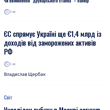
чи ввімкнення “друкарського станка” – банкір
3 хв
ЄС спрямує Україні ще €1,4 млрд із
доходів від заморожених активів
РФ
1 хв
Владислав Щербак
Світ
Унаслідок вибуху в Москві загинув