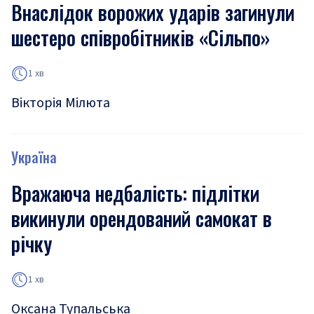
Внаслідок ворожих ударів загинули
шестеро співробітників «Сільпо»
1 хв
Вікторія Мілюта
Україна
Вражаюча недбалість: підлітки
викинули орендований самокат в
річку
1 хв
Оксана Тупальська