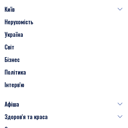
Київ
Нерухомість
Події
Україна
Скандали
Світ
Нерухомість
Бізнес
Транспорт
Політика
Інтерв'ю
Афіша
Здоров'я та краса
Сьогодні