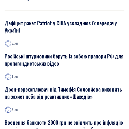
Дефіцит ракет Patriot у США ускладнює їх передачу
Україні
2 хв
Російські штурмовики беруть із собою прапори РФ для
пропагандистських відео
1 хв
Дрон-перехоплювач від Тимофія Соловйова виходить
на захист неба від реактивних «Шахедів»
3 хв
Введення банкноти 2000 грн не свідчить про інфляцію