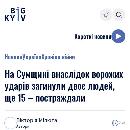
Короткі новини
Новини
Україна
Хроніки війни
На Сумщині внаслідок ворожих
ударів загинули двоє людей,
ще 15 – постраждали
Вікторія Мілюта
В
М
2 хв
Автори