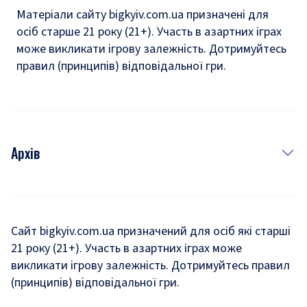
Матеріали сайту bigkyiv.com.ua призначені для
осіб старше 21 року (21+). Участь в азартних іграх
може викликати ігрову залежність. Дотримуйтесь
правил (принципів) відповідальної гри.
Архів
Новини
Історія
Сайт bigkyiv.com.ua призначений для осіб які старші
21 року (21+). Участь в азартних іграх може
Комуналка
викликати ігрову залежність. Дотримуйтесь правил
Хроніки війни
(принципів) відповідальної гри.
Пошук зниклих людей під час війни