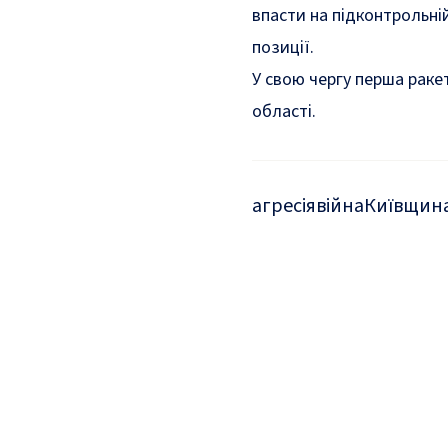
впасти на підконтрольній 
позиції.
У свою чергу перша раке
області.
агресія
війна
Київщин