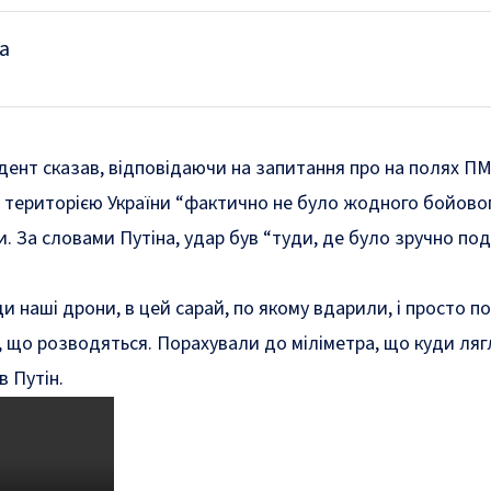
а
дент сказав, відповідаючи на запитання про на полях П
 територією України “фактично не було жодного бойово
и. За словами Путіна, удар був “туди, де було зручно по
ди наші дрони, в цей сарай, по якому вдарили, і просто 
, що розводяться. Порахували до міліметра, що куди ляг
в Путін.