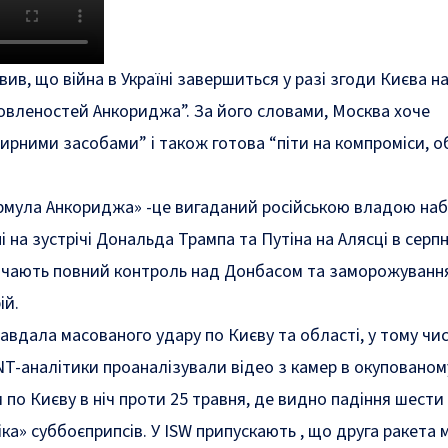
вив, що війна в Україні завершиться у разі згоди Києва н
овленостей Анкориджа”. За його словами, Москва хоче
рними засобами” і також готова “піти на компроміси, о
мула Анкориджа» -це вигаданий російською владою набі
і на зустрічі Дональда Трампа та Путіна на Алясці в серпн
ачають повний контроль над Донбасом та заморожування 
ій.
 завдала масованого удару по Києву та області, у тому чис
NT-аналітики проаналізували відео з камер в окупованом
 по Києву в ніч проти 25 травня, де видно падіння шести
ка» суббоєприпсів. У ISW припускають , що друга ракета 