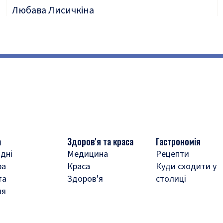
Любава Лисичкіна
а
Здоров'я та краса
Гастрономія
дні
Медицина
Рецепти
ра
Краса
Куди сходити у
та
Здоров'я
столиці
ля