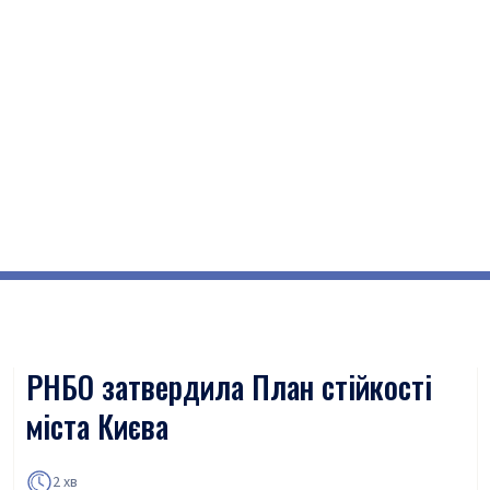
РНБО затвердила План стійкості
міста Києва
2 хв