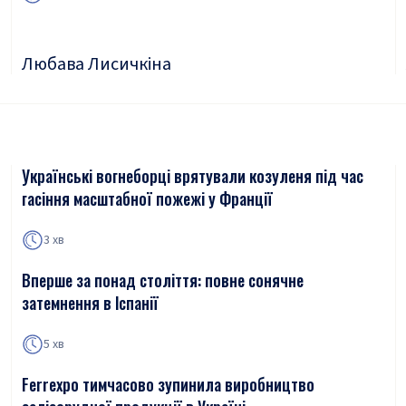
Любава Лисичкіна
Українські вогнеборці врятували козуленя під час
гасіння масштабної пожежі у Франції
3 хв
Вперше за понад століття: повне сонячне
затемнення в Іспанії
5 хв
Ferrexpo тимчасово зупинила виробництво