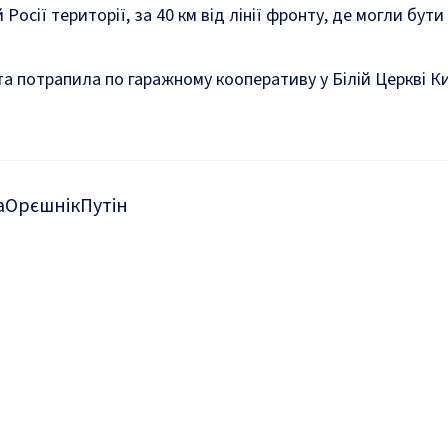
Росії території, за 40 км від лінії фронту, де могли бути 
та потрапила по гаражному кооперативу у Білій Церкві Ки
а
Орєшнік
Путін