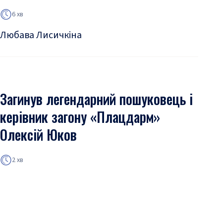
6 хв
Любава Лисичкіна
Загинув легендарний пошуковець і
керівник загону «Плацдарм»
Олексій Юков
2 хв