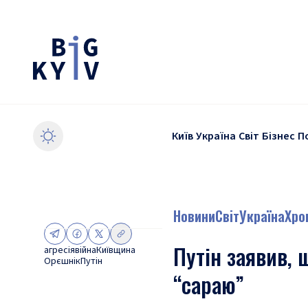
Київ
Україна
Світ
Бізнес
П
Новини
Світ
Україна
Хро
Путін заявив, 
агресія
війна
Київщина
Орєшнік
Путін
“сараю”