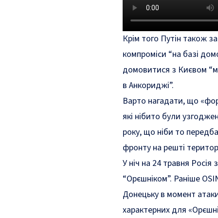
Крім того Путін також за
компроміси “на базі дом
домовитися з Києвом “ми
в Анкориджі”.
Варто нагадати, що «фор
які нібито були узгоджен
року, що ніби то передб
фронту на решті територ
У ніч на 24 травня Росія
“Орєшніком”. Раніше OSI
Донецьку в момент атаки
характерних для «Орєшні