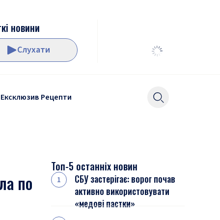
кі новини
Слухати
Ексклюзив
Рецепти
Топ-5 останніх новин
ла по
СБУ застерігає: ворог почав
активно використовувати
«медові пастки»