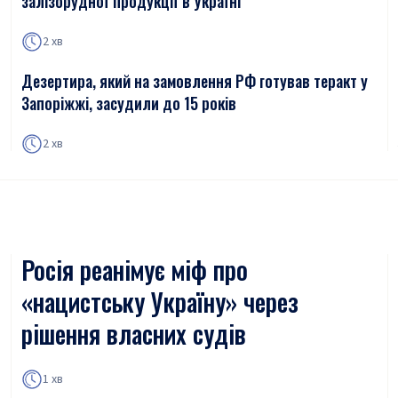
залізорудної продукції в Україні
2 хв
Дезертира, який на замовлення РФ готував теракт у
Запоріжжі, засудили до 15 років
2 хв
Росія реанімує міф про
«нацистську Україну» через
рішення власних судів
1 хв