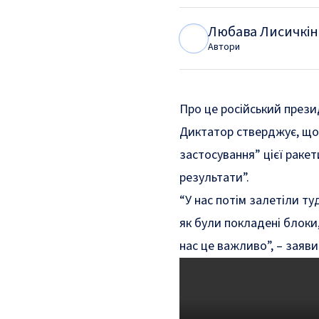
Любава Лисичкін
Л
Л
Автори
Про це російський прези
Диктатор стверджує, що
застосування” цієї ракет
результати”.
“У нас потім залетіли ту
як були покладені блоки
нас це важливо”, – заяви