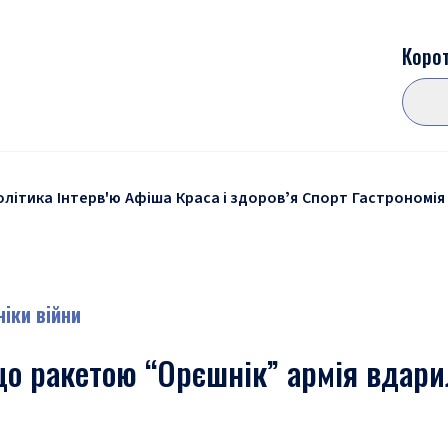
Корот
олітика
Інтерв'ю
Афіша
Краса і здоровʼя
Спорт
Гастрономія
ніки війни
що ракетою “Орєшнік” армія вдари