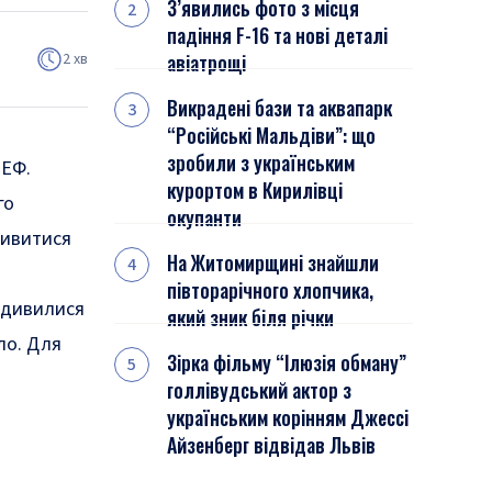
З’явились фото з місця
падіння F-16 та нові деталі
2 хв
авіатрощі
Викрадені бази та аквапарк
“Російські Мальдіви”: що
зробили з українським
МЕФ.
курортом в Кирилівці
го
окупанти
дивитися
На Житомирщині знайшли
півторарічного хлопчика,
подивилися
який зник біля річки
ло. Для
Зірка фільму “Ілюзія обману”
голлівудський актор з
українським корінням Джессі
Айзенберг відвідав Львів