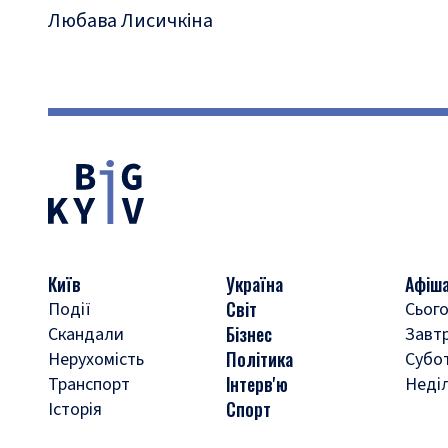
Любава Лисичкіна
Київ
Україна
Афіш
Світ
Події
Сього
Бізнес
Скандали
Завт
Політика
Нерухомість
Субо
Інтерв'ю
Транспорт
Неді
Спорт
Історія