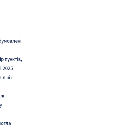
а
бумовлені
р пунктів,
і 2025
лінії
лі
у
могла