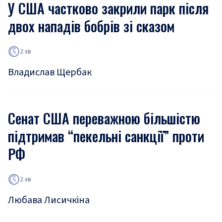
У США частково закрили парк після
двох нападів бобрів зі сказом
2 хв
Владислав Щербак
Сенат США переважною більшістю
підтримав “пекельні санкції” проти
РФ
2 хв
Любава Лисичкіна