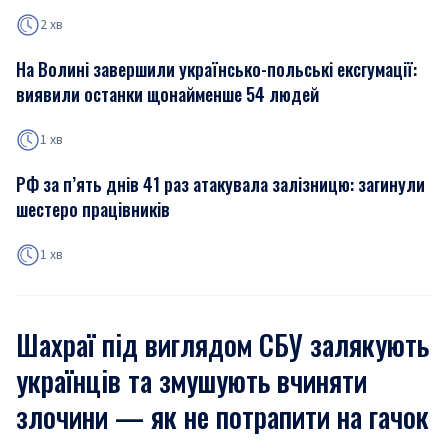
2 хв
На Волині завершили українсько-польські ексгумації:
виявили останки щонайменше 54 людей
1 хв
РФ за п’ять днів 41 раз атакувала залізницю: загинули
шестеро працівників
1 хв
Шахраї під виглядом СБУ залякують
українців та змушують вчиняти
злочини — як не потрапити на гачок