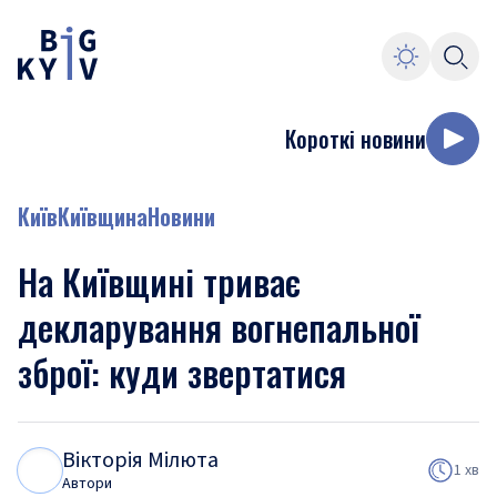
Короткі новини
Київ
Київщина
Новини
На Київщині триває
декларування вогнепальної
зброї: куди звертатися
Вікторія Мілюта
В
М
1 хв
Автори