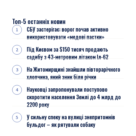
Топ-5 останніх новин
СБУ застерігає: ворог почав активно
використовувати «медові пастки»
Під Києвом за $150 тисяч продають
садибу з 43-метровим літаком Іл-62
На Житомирщині знайшли півторарічного
хлопчика, який зник біля річки
Науковці запропонували поступово
скоротити населення Землі до 4 млрд до
2200 року
У сильну спеку на вулиці знепритомнів
бульдог – як рятували собаку