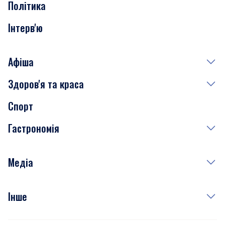
Політика
Інтерв'ю
Афіша
Здоров'я та краса
Сьогодні
Спорт
Завтра
Медицина
Гастрономія
Субота
Краса
Неділя
Здоров'я
Рецепти
Медіа
Куди сходити у столиці
Фото
Інше
Відео