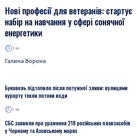
Нові професії для ветеранів: стартує
набір на навчання у сфері сонячної
енергетики
2 хв
Галина Ворона
Буковель підтопило після потужної зливи: вулицями
курорту текли потоки води
1 хв
СБС заявили про ураження 218 російських плавзасобів
у Чорному та Азовському морях