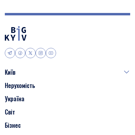
Київ
Нерухомість
Події
Україна
Скандали
Світ
Нерухомість
Бізнес
Транспорт