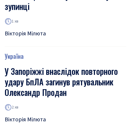
зупинці
1 хв
Вікторія Мілюта
Україна
У Запоріжжі внаслідок повторного
удару БпЛА загинув рятувальник
Олександр Продан
2 хв
Вікторія Мілюта