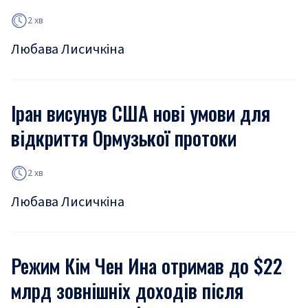
2 хв
Любава Лисичкіна
Іран висунув США нові умови для
відкриття Ормузької протоки
2 хв
Любава Лисичкіна
Режим Кім Чен Ина отримав до $22
млрд зовнішніх доходів після