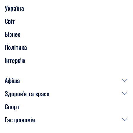
Україна
Скандали
Світ
Нерухомість
Бізнес
Транспорт
Політика
Інтерв'ю
Афіша
Здоров'я та краса
Сьогодні
Спорт
Завтра
Медицина
Гастрономія
Субота
Краса