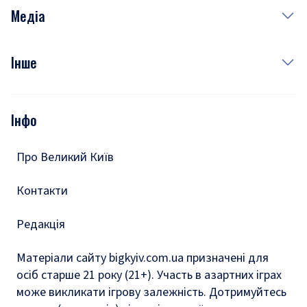
Неділя
Здоров'я
Рецепти
Медіа
Куди сходити у столиці
Фото
Інше
Відео
Опитування
Подкасти
Інфо
Тести
Про Великий Київ
Контакти
Редакція
Матеріали сайту bigkyiv.com.ua призначені для
осіб старше 21 року (21+). Участь в азартних іграх
може викликати ігрову залежність. Дотримуйтесь