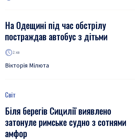
На Одещині під час обстрілу
постраждав автобус з дітьми
2 хв
Вікторія Мілюта
Світ
Біля берегів Сицилії виявлено
затонуле римське судно з сотнями
амфор