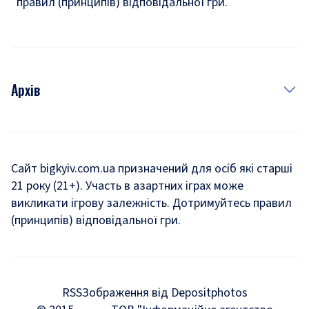
правил (принципів) відповідальної гри.
Архів
Новини
Історія
Сайт bigkyiv.com.ua призначений для осіб які старші
21 року (21+). Участь в азартних іграх може
Комуналка
викликати ігрову залежність. Дотримуйтесь правил
Хроніки війни
(принципів) відповідальної гри.
Пошук зниклих людей під час війни
Дозвілля
RSS
Зображення від Depositphotos
Мегаполіс