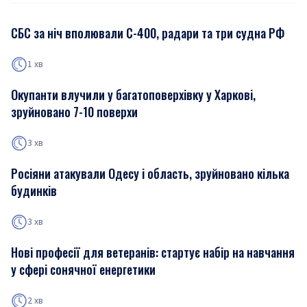
СБС за ніч вполювали С-400, радари та три судна РФ
1 хв
Окупанти влучили у багатоповерхівку у Харкові,
зруйновано 7-10 поверхи
3 хв
Росіяни атакували Одесу і область, зруйновано кілька
будинків
3 хв
Нові професії для ветеранів: стартує набір на навчання
у сфері сонячної енергетики
2 хв