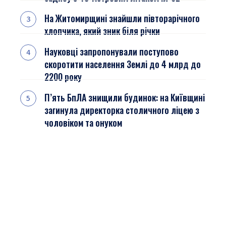
На Житомирщині знайшли півторарічного
хлопчика, який зник біля річки
Науковці запропонували поступово
скоротити населення Землі до 4 млрд до
2200 року
П’ять БпЛА знищили будинок: на Київщині
загинула директорка столичного ліцею з
чоловіком та онуком