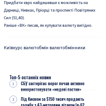
Придбати євро найдешевше є можливість на
Дарниці, Нивках, Пріорці та проспекті Повітряних
Сил (51,40).
Раніше «ВК» писав,
як купувати валюту вигідно
.
Київ
курс валют
обмін валют
обмінники
Топ-5 останніх новин
СБУ застерігає: ворог почав активно
використовувати «медові пастки»
Під Києвом за $150 тисяч продають
садибу з 43-метровим літаком Іл-62