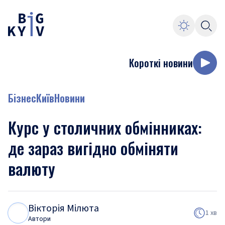
Короткі новини
Бізнес
Київ
Новини
Курс у столичних обмінниках:
де зараз вигідно обміняти
валюту
Вікторія Мілюта
В
М
1 хв
Автори