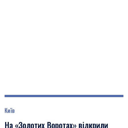
Київ
На «Золотих Воротах» відкрили