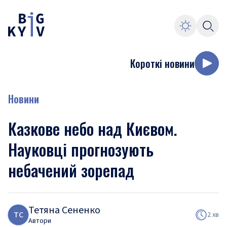
Короткі новини
Новини
Казкове небо над Києвом.
Науковці прогнозують
небачений зорепад
Тетяна Сененко
Т
С
2 хв
Автори