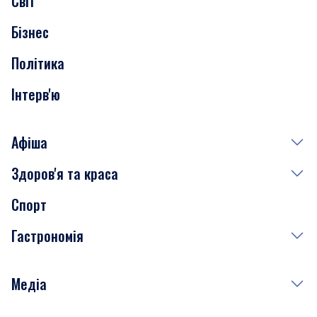
Світ
Нерухомість
Бізнес
Транспорт
Політика
Інтерв'ю
Афіша
Здоров'я та краса
Сьогодні
Спорт
Завтра
Медицина
Гастрономія
Субота
Краса
Неділя
Здоров'я
Рецепти
Медіа
Куди сходити у столиці