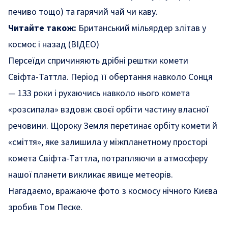
печиво тощо) та гарячий чай чи каву.
Читайте також:
Британський мільярдер злітав у
космос і назад (ВІДЕО)
Персеїди спричиняють дрібні рештки комети
Свіфта-Таттла. Період її обертання навколо Сонця
— 133 роки і рухаючись навколо нього комета
«розсипала» вздовж своєї орбіти частину власної
речовини. Щороку Земля перетинає орбіту комети й
«сміття», яке залишила у міжпланетному просторі
комета Свіфта-Таттла, потрапляючи в атмосферу
нашої планети викликає явище метеорів.
Нагадаємо,
вражаюче фото з космосу нічного Києва
зробив Том Песке.