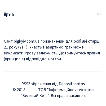
Архів
Новини
Історія
Сайт bigkyiv.com.ua призначений для осіб які старші
21 року (21+). Участь в азартних іграх може
Комуналка
викликати ігрову залежність. Дотримуйтесь правил
Хроніки війни
(принципів) відповідальної гри.
Пошук зниклих людей під час війни
Дозвілля
RSS
Зображення від Depositphotos
Мегаполіс
© 2015 -
ТОВ "Інформаційне агентство
"Великий Київ". Всі права захищені
Київщина
Київська агломерація