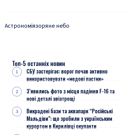
Астрономія
зоряне небо
Топ-5 останніх новин
СБУ застерігає: ворог почав активно
використовувати «медові пастки»
З’явились фото з місця падіння F-16 та
нові деталі авіатрощі
Викрадені бази та аквапарк “Російські
Мальдіви”: що зробили з українським
курортом в Кирилівці окупанти