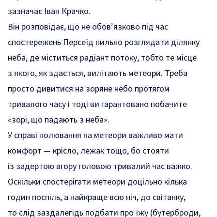
зазначає Іван Крачко.
Він розповідає, що не обов’язково під час
спостережень Персеїд пильно розглядати ділянку
неба, де міститься радіант потоку, тобто те місце
з якого, як здається, вилітають метеори. Треба
просто дивитися на зоряне небо протягом
тривалого часу і тоді ви гарантовано побачите
«зорі, що падають з неба».
У справі полювання на метеори важливо мати
комфорт — крісло, лежак тощо, бо стояти
із задертою вгору головою тривалий час важко.
Оскільки спостерігати метеори доцільно кілька
годин поспіль, а найкраще всю ніч, до світанку,
то слід заздалегідь подбати про їжу (бутерброди,