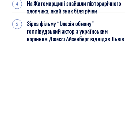
На Житомирщині знайшли півторарічного
хлопчика, який зник біля річки
Зірка фільму “Ілюзія обману”
голлівудський актор з українським
корінням Джессі Айзенберг відвідав Львів