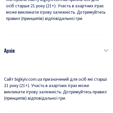
осіб старше 21 року (21+). Участь в азартних іграх
може викликати ігрову залежність. Дотримуйтесь
правил (принципів) відповідальної гри.
Архів
Новини
Історія
Сайт bigkyiv.com.ua призначений для осіб які старші
21 року (21+). Участь в азартних іграх може
Комуналка
викликати ігрову залежність. Дотримуйтесь правил
Хроніки війни
(принципів) відповідальної гри.
Пошук зниклих людей під час війни