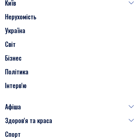
Київ
Нерухомість
Події
Україна
Скандали
Світ
Нерухомість
Бізнес
Транспорт
Політика
Інтерв'ю
Афіша
Здоров'я та краса
Сьогодні
Спорт
Завтра
Медицина