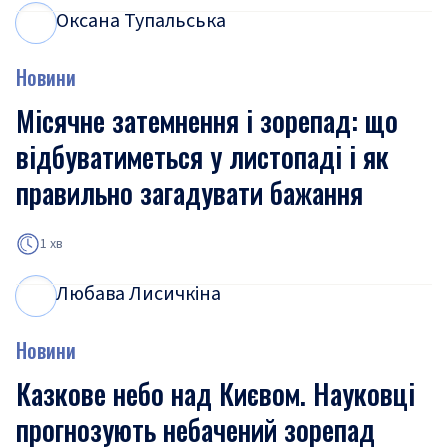
Оксана Тупальська
О
Т
Новини
Місячне затемнення і зорепад: що
відбуватиметься у листопаді і як
правильно загадувати бажання
1 хв
Любава Лисичкіна
Л
Л
Новини
Казкове небо над Києвом. Науковці
прогнозують небачений зорепад