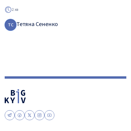
2 хв
Тетяна Сененко
Т
С