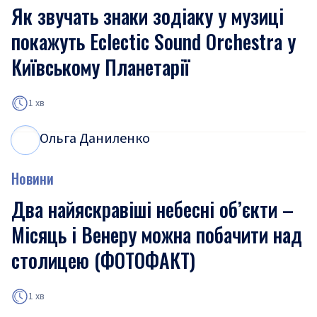
Як звучать знаки зодіаку у музиці
покажуть Eclectic Sound Orchestra у
Київському Планетарії
1 хв
Ольга Даниленко
О
Д
Новини
Два найяскравіші небесні об’єкти –
Місяць і Венеру можна побачити над
столицею (ФОТОФАКТ)
1 хв