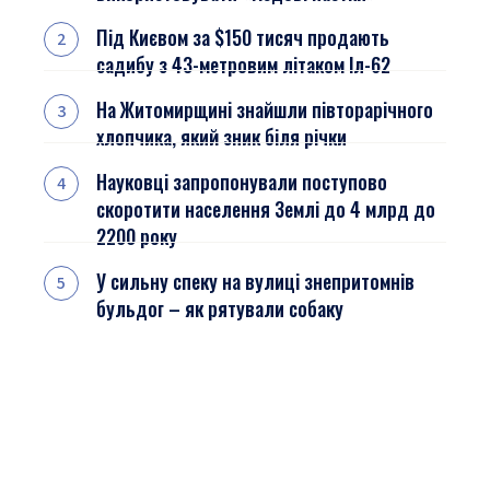
Під Києвом за $150 тисяч продають
садибу з 43-метровим літаком Іл-62
На Житомирщині знайшли півторарічного
хлопчика, який зник біля річки
Науковці запропонували поступово
скоротити населення Землі до 4 млрд до
2200 року
У сильну спеку на вулиці знепритомнів
бульдог – як рятували собаку