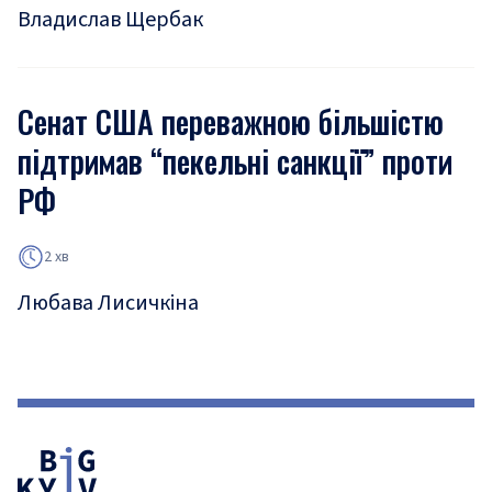
Владислав Щербак
Сенат США переважною більшістю
підтримав “пекельні санкції” проти
РФ
2 хв
Любава Лисичкіна