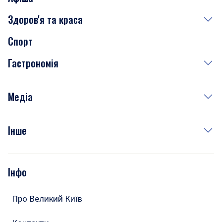
Здоров'я та краса
Сьогодні
Спорт
Завтра
Медицина
Гастрономія
Субота
Краса
Неділя
Здоров'я
Рецепти
Медіа
Куди сходити у столиці
Фото
Інше
Відео
Опитування
Подкасти
Інфо
Тести
Про Великий Київ