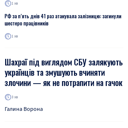
1 хв
РФ за п’ять днів 41 раз атакувала залізницю: загинули
шестеро працівників
1 хв
Шахраї під виглядом СБУ залякують
українців та змушують вчиняти
злочини — як не потрапити на гачок
3 хв
Галина Ворона