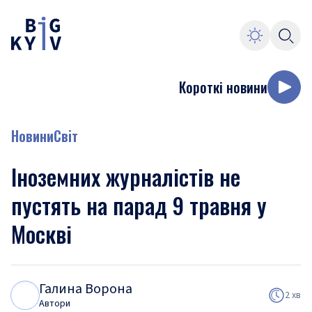
Короткі новини
Новини
Світ
Іноземних журналістів не
пустять на парад 9 травня у
Москві
Галина Ворона
Г
В
2 хв
Автори