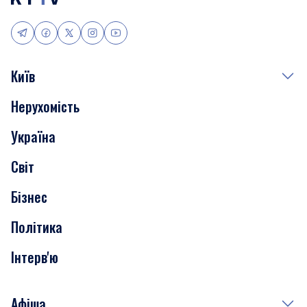
Київ
Нерухомість
Події
Україна
Скандали
Світ
Нерухомість
Бізнес
Транспорт
Політика
Інтерв'ю
Афіша