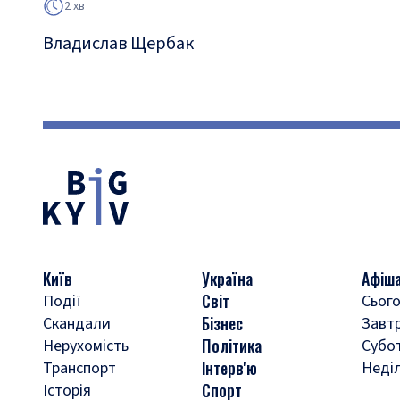
2 хв
Владислав Щербак
Київ
Україна
Афіш
Світ
Події
Сього
Бізнес
Скандали
Завт
Політика
Нерухомість
Субо
Інтерв'ю
Транспорт
Неді
Спорт
Історія