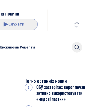
кі новини
Слухати
Ексклюзив
Рецепти
Топ-5 останніх новин
СБУ застерігає: ворог почав
активно використовувати
«медові пастки»