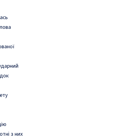
кась
олова
ованої
 ударний
ідок
ету
цію
отні з них