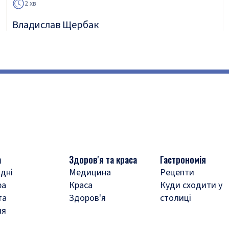
2 хв
Владислав Щербак
а
Здоров'я та краса
Гастрономія
дні
Медицина
Рецепти
ра
Краса
Куди сходити у
та
Здоров'я
столиці
ля