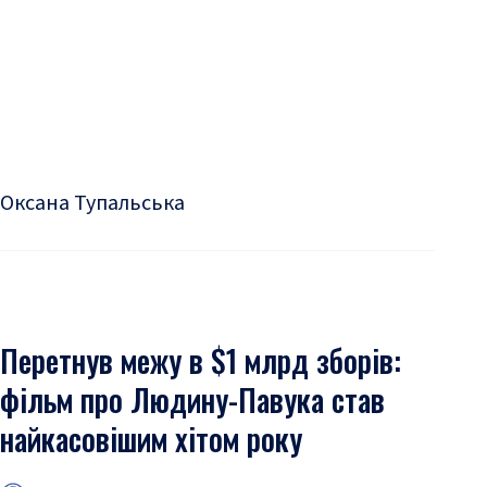
Оксана Тупальська
Перетнув межу в $1 млрд зборів:
фільм про Людину-Павука став
найкасовішим хітом року