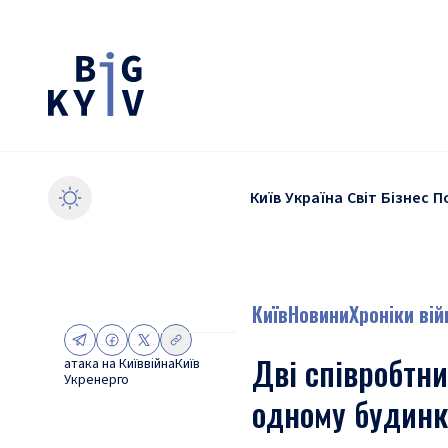
Київ
Україна
Світ
Бізнес
П
Київ
Новини
Хроніки вій
Дві співробтни
атака на Київ
війна
Київ
Укренерго
одному будинк