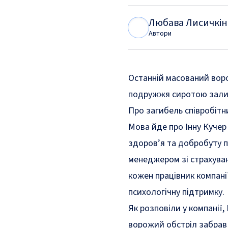
Любава Лисичкін
Л
Л
Автори
Останній масований воро
подружжя сиротою зали
Про загибель співробіт
Мова йде про Інну Кучер
здоров’я та добробуту п
менеджером зі страхуван
кожен працівник компані
психологічну підтримку.
Як розповіли у компанії,
ворожий обстріл забрав 