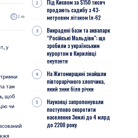
Під Києвом за $150 тисяч
продають садибу з 43-
2 хв
метровим літаком Іл-62
Викрадені бази та аквапарк
“Російські Мальдіви”: що
зробили з українським
т, у
курортом в Кирилівці
окупанти
На Житомирщині знайшли
дтримки
півторарічного хлопчика,
ла там
який зник біля річки
ь, щоб
Науковці запропонували
цію чи
поступово скоротити
населення Землі до 4 млрд
до 2200 року
масований
ужжя