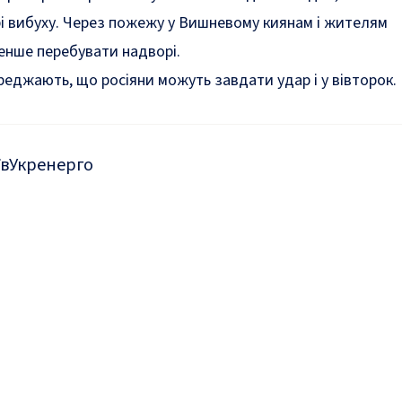
трі вибуху. Через пожежу у Вишневому киянам і жителям
енше перебувати надворі.
ереджають, що росіяни
можуть завдати удар і у вівторок.
їв
Укренерго