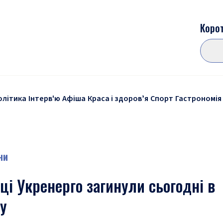
Корот
олітика
Інтерв'ю
Афіша
Краса і здоровʼя
Спорт
Гастрономія
ни
ці Укренерго загинули сьогодні в
у