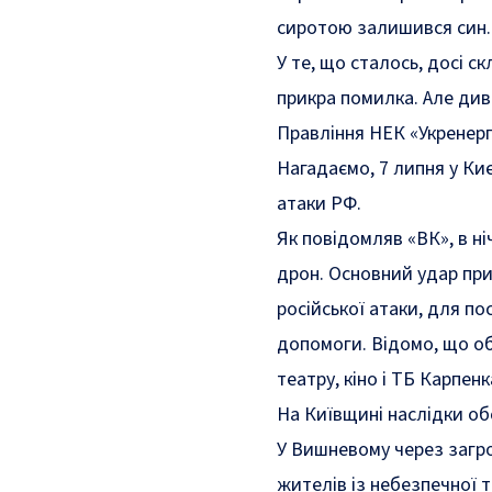
сиротою залишився син.
У те, що сталось, досі с
прикра помилка. Але див
Правління НЕК «Укренерг
Нагадаємо, 7 липня у Ки
атаки РФ.
Як повідомляв «ВК», в ні
дрон. Основний удар при
російської атаки
, для п
допомоги.
Відомо, що
об
театру, кіно і ТБ Карпен
На Київщині наслідки об
У Вишневому через загр
жителів із небезпечної т