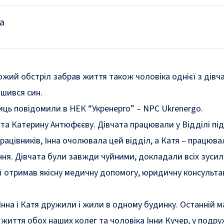
а
жий обстріл забрав життя також чоловіка однієї з дівча
шився син.
ниць повідомили в
НЕК “Укренерго” – NPC Ukrenergo
.
 та Катерину Антюфєєву. Дівчата працювали у Відділі пі
рацівників, Інна очолювала цей відділ, а Катя – працюва
ня. Дівчата були завжди чуйними, докладали всіх зусил
ї отримав якісну медичну допомогу, юридичну консульта
 Інна і Катя дружили і жили в одному будинку. Останній 
життя обох наших колег та чоловіка Інни Кучер, у подр