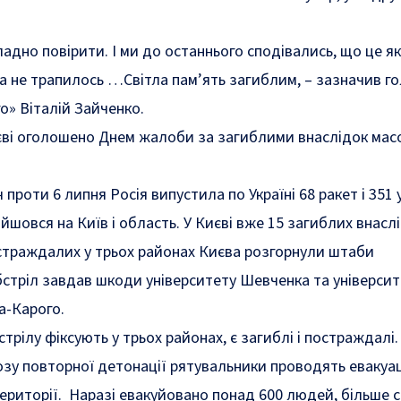
кладно повірити. І ми до останнього сподівались, що це я
а не трапилось …Світла пам’ять загиблим, – зазначив г
о» Віталій Зайченко.
єві оголошено
Днем жалоби
за загиблими внаслідок мас
ч проти 6 липня Росія
випустила
по Україні 68 ракет і 351
йшовся на Київ і область.
У Києві вже 15 загиблих внасл
остраждалих у трьох районах Києва
розгорнули штаби
стріл завдав шкоди університету Шевченка та університ
ка-Карого
.
стрілу
фіксують у трьох районах
, є загиблі і постраждалі.
озу повторної детонації рятувальники
проводять евакуа
ериторії.
Наразі
евакуйовано
понад 600 людей, більше с