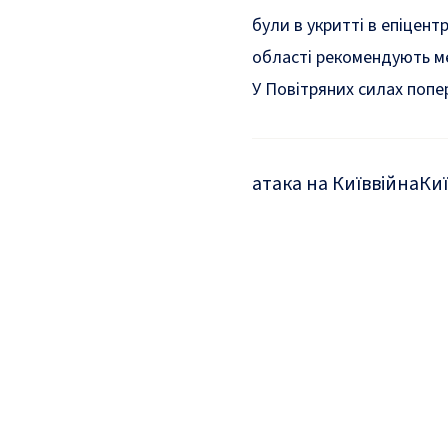
були в укритті в епіцен
області
рекомендують
м
У Повітряних силах поп
атака на Київ
війна
Ки