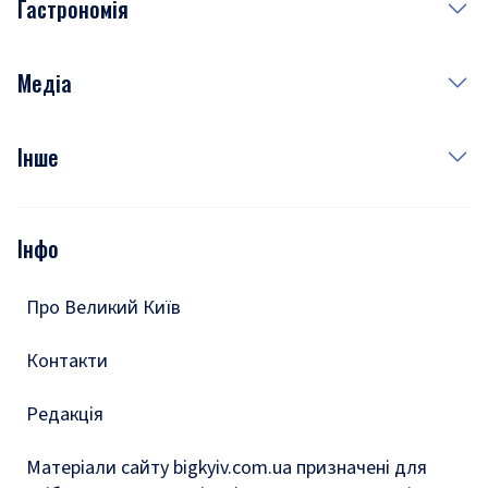
Гастрономія
Субота
Краса
Неділя
Здоров'я
Рецепти
Медіа
Куди сходити у столиці
Фото
Інше
Відео
Опитування
Подкасти
Інфо
Тести
Про Великий Київ
Контакти
Редакція
Матеріали сайту bigkyiv.com.ua призначені для