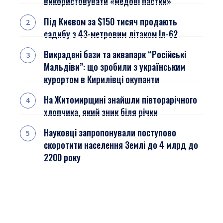
використовувати «медові пастки»
Під Києвом за $150 тисяч продають
садибу з 43-метровим літаком Іл-62
Викрадені бази та аквапарк “Російські
Мальдіви”: що зробили з українським
курортом в Кирилівці окупанти
На Житомирщині знайшли півторарічного
хлопчика, який зник біля річки
Науковці запропонували поступово
скоротити населення Землі до 4 млрд до
2200 року