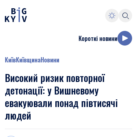
Короткі новини
Київ
Київщина
Новини
Високий ризик повторної
детонації: у Вишневому
евакуювали понад півтисячі
людей