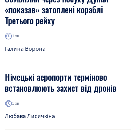
«показав» затоплені кораблі
Третього рейху
2 хв
Галина Ворона
Німецькі аеропорти терміново
встановлюють захист від дронів
1 хв
Любава Лисичкіна