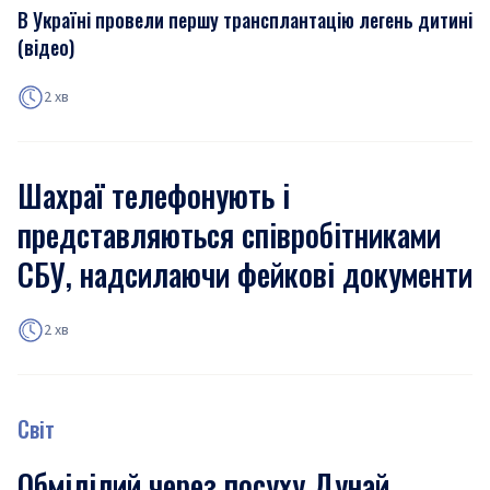
В Україні провели першу трансплантацію легень дитині
(відео)
2 хв
Шахраї телефонують і
представляються співробітниками
СБУ, надсилаючи фейкові документи
2 хв
Світ
Обмілілий через посуху Дунай