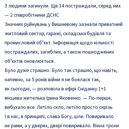
3 людини загинули. Ще 14 постраждали, серед них
— 2 співробітники ДСНС
Значних руйнувань у Вишневому зазнали приватний
житловий сектор, гаражі, складська будівля та
промисловий обʼєкт. Інформація щодо кількості
постраждалих, загиблих, а також пошкоджених
обʼєктів оновлюється.
Було дуже страшно. Було так страшно, що навіть,
напевно, за 5 років війни я не боялася так,
як сьогодні, — розповіла в ефірі Сніданку 1+1
місцева жителька Ірина Яковенко. — По-перше,
вибухало все. Летіло скло, летіло просто скрізь.
І в нас, в принципі, слава Богу, ціле. Повиривало
не рами, а у дверях, двері повиривало. Вікна трохи