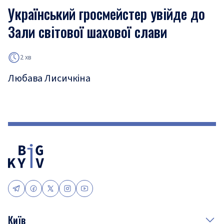
Український гросмейстер увійде до
Зали світової шахової слави
2 хв
Любава Лисичкіна
Київ