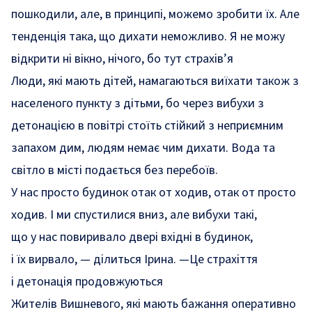
пошкодили, але, в принципі, можемо зробити їх. Але
тенденція така, що дихати неможливо. Я не можу
відкрити ні вікно, нічого, бо тут страхів’я
Люди, які мають дітей, намагаються виїхати також з
населеного пункту з дітьми, бо через вибухи з
детонацією в повітрі стоїть стійкий з неприємним
запахом дим, людям немає чим дихати. Вода та
світло в місті подається без перебоїв.
У нас просто будинок отак от ходив, отак от просто
ходив. І ми спустилися вниз, але вибухи такі,
що у нас повиривало двері вхідні в будинок,
і їх вирвало, — ділиться Ірина. —Це страхіття
і детонація продовжуються
Жителів Вишневого, які мають бажання оперативно