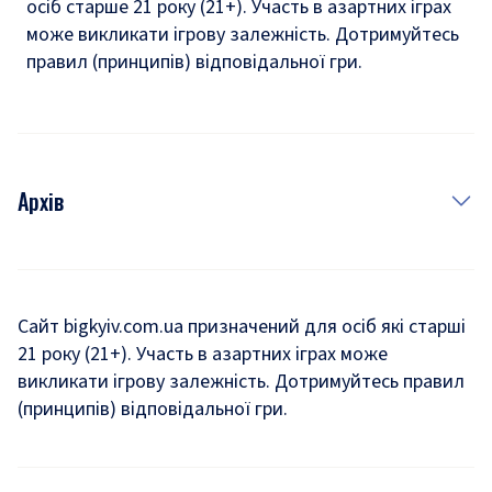
осіб старше 21 року (21+). Участь в азартних іграх
може викликати ігрову залежність. Дотримуйтесь
правил (принципів) відповідальної гри.
Архів
Новини
Історія
Сайт bigkyiv.com.ua призначений для осіб які старші
21 року (21+). Участь в азартних іграх може
Комуналка
викликати ігрову залежність. Дотримуйтесь правил
Хроніки війни
(принципів) відповідальної гри.
Пошук зниклих людей під час війни
Дозвілля