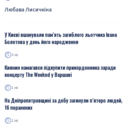
Любава Лисичкіна
У Києві вшанували пам’ять загиблого льотчика Івана
Болотова у день його народження
3 хв
Киянин намагався підкупити прикордонника заради
концерту The Weeknd у Варшаві
1 хв
На Дніпропетровщині за добу загинули п’ятеро людей,
16 поранених
2 хв