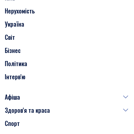
Нерухомість
Події
Україна
Скандали
Світ
Нерухомість
Бізнес
Транспорт
Політика
Інтерв'ю
Афіша
Здоров'я та краса
Сьогодні
Спорт
Завтра
Медицина