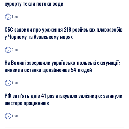
курорту текли потоки води
1 хв
СБС заявили про ураження 218 російських плавзасобів
у Чорному та Азовському морях
2 хв
На Волині завершили українсько-польські ексгумації:
виявили останки щонайменше 54 людей
1 хв
РФ за п’ять днів 41 раз атакувала залізницю: загинули
шестеро працівників
1 хв