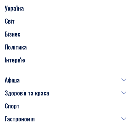
Україна
Скандали
Світ
Нерухомість
Бізнес
Транспорт
Політика
Інтерв'ю
Афіша
Здоров'я та краса
Сьогодні
Спорт
Завтра
Медицина
Гастрономія
Субота
Краса