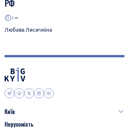
РФ
2 хв
Любава Лисичкіна
Київ
Нерухомість
Події