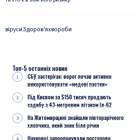
віруси
Здоров'я
хвороби
Топ-5 останніх новин
СБУ застерігає: ворог почав активно
використовувати «медові пастки»
Під Києвом за $150 тисяч продають
садибу з 43-метровим літаком Іл-62
На Житомирщині знайшли півторарічного
хлопчика, який зник біля річки
Науковці запропонували поступово