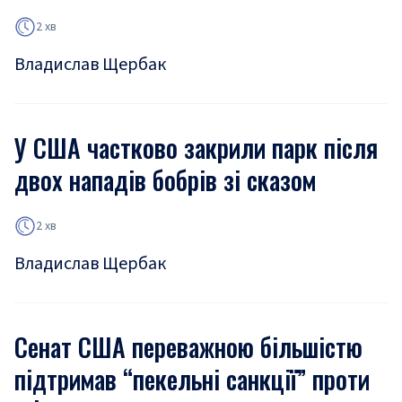
2 хв
Владислав Щербак
У США частково закрили парк після
двох нападів бобрів зі сказом
2 хв
Владислав Щербак
Сенат США переважною більшістю
підтримав “пекельні санкції” проти