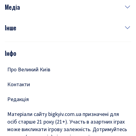
Неділя
Здоров'я
Рецепти
Медіа
Куди сходити у столиці
Фото
Інше
Відео
Опитування
Подкасти
Інфо
Тести
Про Великий Київ
Контакти
Редакція
Матеріали сайту bigkyiv.com.ua призначені для
осіб старше 21 року (21+). Участь в азартних іграх
може викликати ігрову залежність. Дотримуйтесь