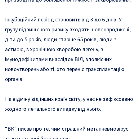
Інкубаційний період становить від 3 до 6 днів. У
групу підвищеного ризику входять: новонароджені,
діти до 5 років, люди старше 65 років, люди з
астмою, з хронічною хворобою легень, з
імунодефіцитами внаслідок ВІЛ, злоякісних
новоутворень або ті, хто переніс трансплантацію
органів.
На відміну від інших країн світу, у нас не зафіксовано
жодного летального випадку від нього.
“ВК” писав про те,
чим страшний метапневмовірус
та
хто є в зоні його ризику.