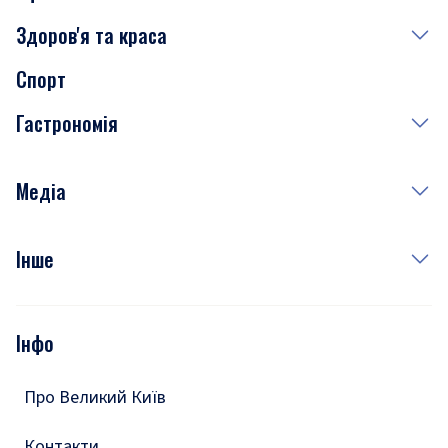
Здоров'я та краса
Сьогодні
Спорт
Завтра
Медицина
Гастрономія
Субота
Краса
Неділя
Здоров'я
Рецепти
Медіа
Куди сходити у столиці
Фото
Інше
Відео
Опитування
Подкасти
Інфо
Тести
Про Великий Київ
Контакти