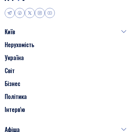
Київ
Нерухомість
Події
Україна
Скандали
Світ
Нерухомість
Бізнес
Транспорт
Політика
Інтерв'ю
Афіша