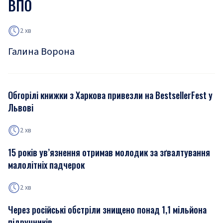
ВПО
2 хв
Галина Ворона
Обгорілі книжки з Харкова привезли на BestsellerFest у
Львові
2 хв
15 років ув’язнення отримав молодик за зґвалтування
малолітніх падчерок
2 хв
Через російські обстріли знищено понад 1,1 мільйона
підручників