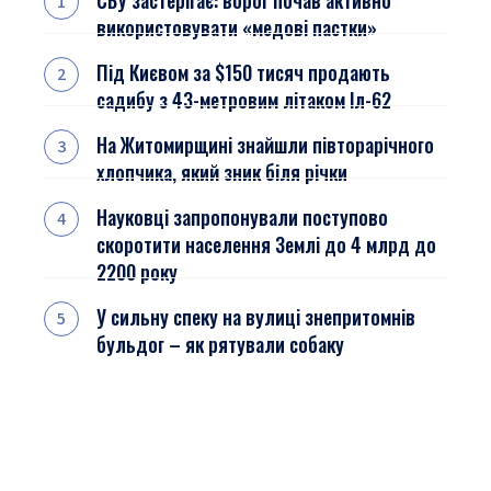
СБУ застерігає: ворог почав активно
використовувати «медові пастки»
Під Києвом за $150 тисяч продають
садибу з 43-метровим літаком Іл-62
На Житомирщині знайшли півторарічного
хлопчика, який зник біля річки
Науковці запропонували поступово
скоротити населення Землі до 4 млрд до
2200 року
У сильну спеку на вулиці знепритомнів
бульдог – як рятували собаку