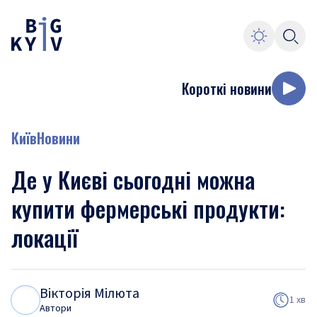
Короткі новини
Київ
Новини
Де у Києві сьогодні можна
купити фермерські продукти:
локації
Вікторія Мілюта
В
М
1 хв
Автори