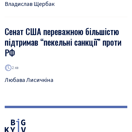
Владислав Щербак
Сенат США переважною більшістю
підтримав “пекельні санкції” проти
РФ
2 хв
Любава Лисичкіна