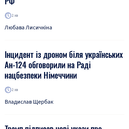
РФ
2 хв
Любава Лисичкіна
Інцидент із дроном біля українських
Ан-124 обговорили на Раді
нацбезпеки Німеччини
2 хв
Владислав Щербак
Трамп підписав нові укази про