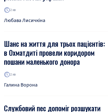
2 хв
Любава Лисичкіна
Шанс на життя для трьох пацієнтів:
в Охматдиті провели коридором
пошани маленького донора
2 хв
Галина Ворона
Службовий пес допоміг розшукати