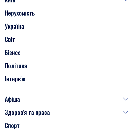
Нерухомість
Події
Україна
Скандали
Світ
Нерухомість
Бізнес
Транспорт
Політика
Інтерв'ю
Афіша
Здоров'я та краса
Сьогодні
Спорт
Завтра
Медицина