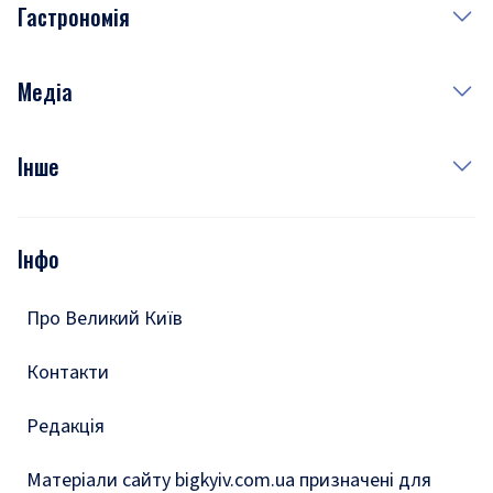
Гастрономія
Субота
Краса
Неділя
Здоров'я
Рецепти
Медіа
Куди сходити у столиці
Фото
Інше
Відео
Опитування
Подкасти
Інфо
Тести
Про Великий Київ
Контакти
Редакція
Матеріали сайту bigkyiv.com.ua призначені для