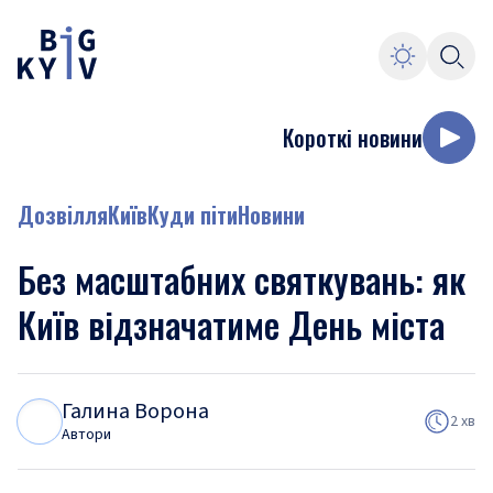
Короткі новини
Дозвілля
Київ
Куди піти
Новини
Без масштабних святкувань: як
Київ відзначатиме День міста
Галина Ворона
Г
В
2 хв
Автори