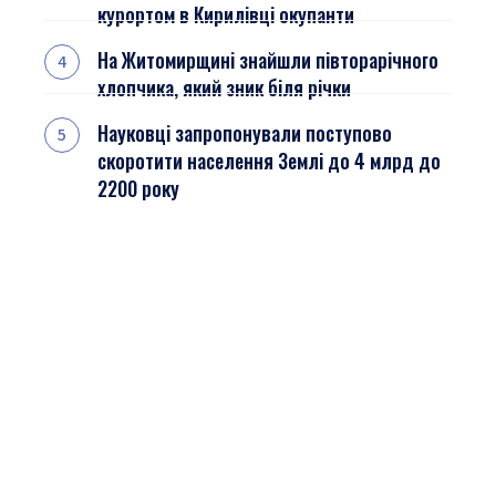
курортом в Кирилівці окупанти
На Житомирщині знайшли півторарічного
хлопчика, який зник біля річки
Науковці запропонували поступово
скоротити населення Землі до 4 млрд до
2200 року