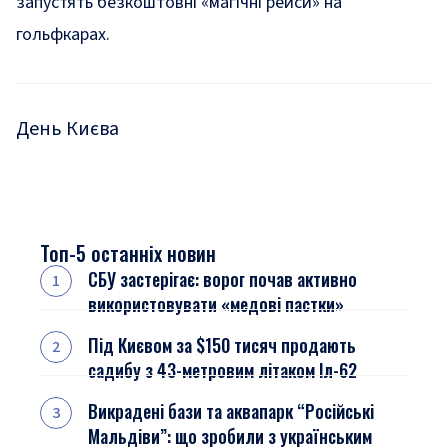
запустять
безкоштовні «магічні рейси» на
гольфкарах.
День Києва
Топ-5 останніх новин
СБУ застерігає: ворог почав активно
використовувати «медові пастки»
Під Києвом за $150 тисяч продають
садибу з 43-метровим літаком Іл-62
Викрадені бази та аквапарк “Російські
Мальдіви”: що зробили з українським