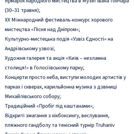
Ярмарок народного мистецтва в Музеї Івана Гончара
(30–31 травня);
ХХ Міжнародний фестиваль-конкурс хорового
мистецтва «Пісня над Дніпром»;
Культурно-мистецька подія «Узвіз Єдності» на
Андріївському узвозі;
Художня галерея та акція «Київ – незламна
столиця!» в Голосіївському парку;
Концерти просто неба, виступи молодих артистів у
парках і скверах, карильйонна музика з дзвіниці
Михайлівського собору;
Традиційний «Пробіг під каштанами»;
Відкриті змагання з кікбоксингу, веслування,
пляжного гандболу та тенісний турнір Truhaniv