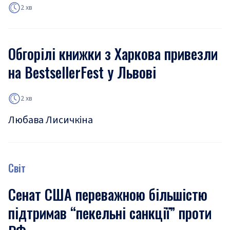
2 хв
Обгорілі книжки з Харкова привезли
на BestsellerFest у Львові
2 хв
Любава Лисичкіна
Світ
Сенат США переважною більшістю
підтримав “пекельні санкції” проти