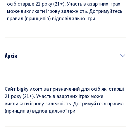
осіб старше 21 року (21+). Участь в азартних іграх
може викликати ігрову залежність. Дотримуйтесь
правил (принципів) відповідальної гри.
Архів
Новини
Історія
Сайт bigkyiv.com.ua призначений для осіб які старші
21 року (21+). Участь в азартних іграх може
Комуналка
викликати ігрову залежність. Дотримуйтесь правил
Хроніки війни
(принципів) відповідальної гри.
Пошук зниклих людей під час війни