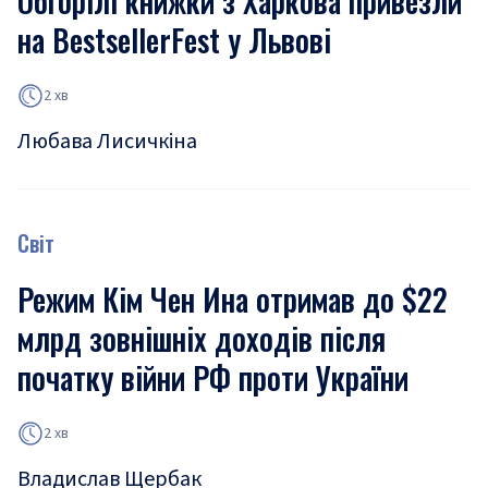
Обгорілі книжки з Харкова привезли
на BestsellerFest у Львові
2 хв
Любава Лисичкіна
Світ
Режим Кім Чен Ина отримав до $22
млрд зовнішніх доходів після
початку війни РФ проти України
2 хв
Владислав Щербак