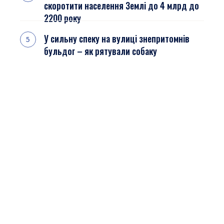
скоротити населення Землі до 4 млрд до
2200 року
У сильну спеку на вулиці знепритомнів
бульдог – як рятували собаку