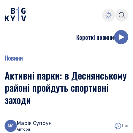
Короткі новини
Новини
Активні парки: в Деснянському
районі пройдуть спортивні
заходи
Марія Супрун
М
С
1 хв
Автори