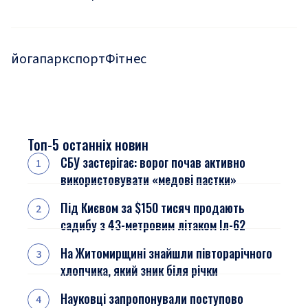
йога
парк
спорт
Фітнес
Топ-5 останніх новин
СБУ застерігає: ворог почав активно
використовувати «медові пастки»
Під Києвом за $150 тисяч продають
садибу з 43-метровим літаком Іл-62
На Житомирщині знайшли півторарічного
хлопчика, який зник біля річки
Науковці запропонували поступово