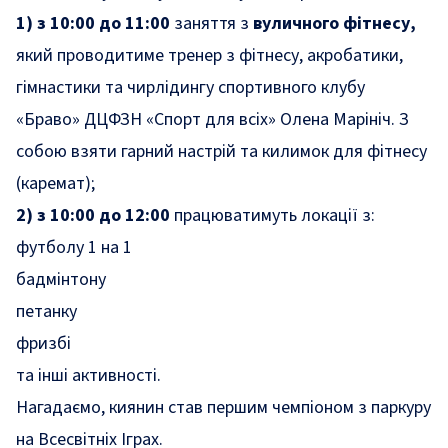
1) з 10:00 до 11:00
заняття з
вуличного фітнесу,
який проводитиме тренер з фітнесу, акробатики,
гімнастики та чирлідингу спортивного клубу
«Браво» ДЦФЗН «Спорт для всіх» Олена Марініч. З
собою взяти гарний настрій та килимок для фітнесу
(каремат);
2) з 10:00 до 12:00
працюватимуть локації з:
футболу 1 на 1
бадмінтону
петанку
фризбі
та інші активності.
Нагадаємо, киянин став
першим чемпіоном з паркуру
на Всесвітніх Іграх.