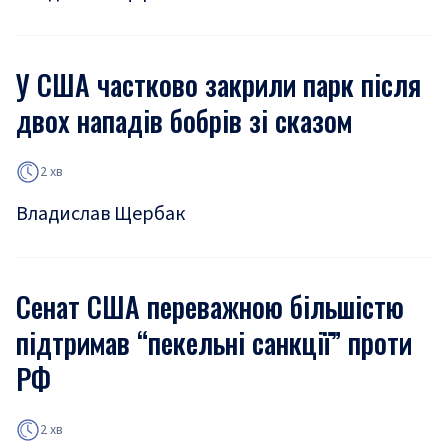
У США частково закрили парк після
двох нападів бобрів зі сказом
2 хв
Владислав Щербак
Сенат США переважною більшістю
підтримав “пекельні санкції” проти
РФ
2 хв