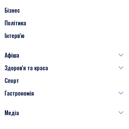
Бізнес
Транспорт
Політика
Інтерв'ю
Афіша
Здоров'я та краса
Сьогодні
Спорт
Завтра
Медицина
Гастрономія
Субота
Краса
Неділя
Здоров'я
Рецепти
Медіа
Куди сходити у столиці