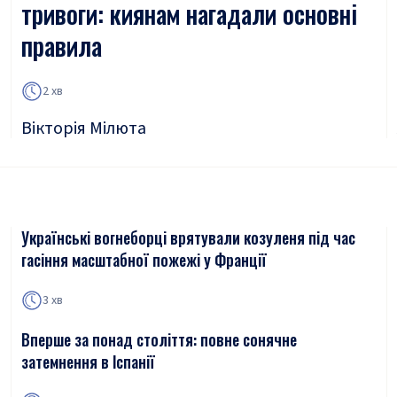
тривоги: киянам нагадали основні
правила
2 хв
Вікторія Мілюта
Українські вогнеборці врятували козуленя під час
гасіння масштабної пожежі у Франції
3 хв
Вперше за понад століття: повне сонячне
затемнення в Іспанії