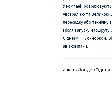
У компанії розраховують
Австралією та Великою 
пересадку або технічну з
Після запуску маршруту 
Сіднеєм і Нью-Йорком. В
авіакомпанії.
авіація
Лондон
Сідней