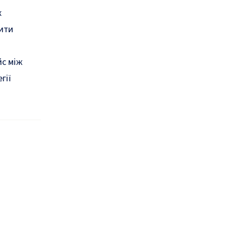
ж
бити
йс між
гії