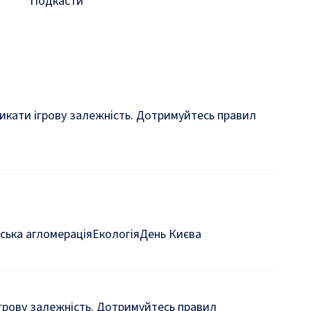
Подкасти
кликати ігрову залежність. Дотримуйтесь правил
ська агломерація
Екологія
День Києва
 ігрову залежність. Дотримуйтесь правил