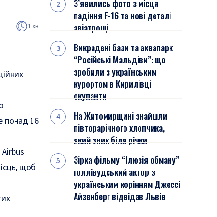
З’явились фото з місця
падіння F-16 та нові деталі
1 хв
авіатрощі
Викрадені бази та аквапарк
“Російські Мальдіви”: що
зробили з українським
ційних
курортом в Кирилівці
окупанти
що
На Житомирщині знайшли
е понад 16
півторарічного хлопчика,
який зник біля річки
Airbus
Зірка фільму “Ілюзія обману”
ісць, щоб
голлівудський актор з
українським корінням Джессі
Айзенберг відвідав Львів
тих