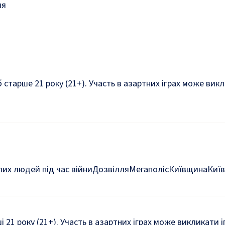
ля
б старше 21 року (21+). Участь в азартних іграх може ви
их людей під час війни
Дозвілля
Мегаполіс
Київщина
Київ
ші 21 року (21+). Участь в азартних іграх може викликати