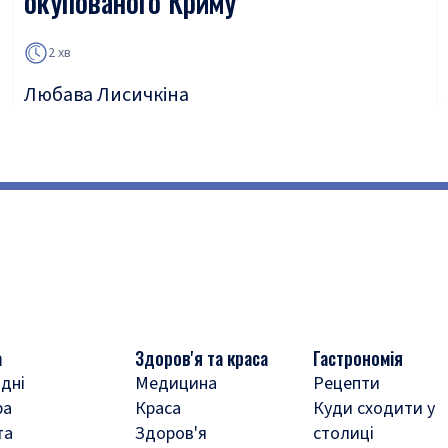
окупованого Криму
2 хв
Любава Лисичкіна
а
Здоров'я та краса
Гастрономія
дні
Медицина
Рецепти
ра
Краса
Куди сходити у
та
Здоров'я
столиці