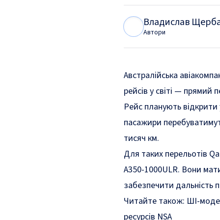
Владислав Щерб
В
Щ
Автори
Австралійська авіакомпа
рейсів у світі — прямий 
Рейс планують відкрити у
пасажири перебуватимуть
тисяч км.
Для таких перельотів Qa
A350-1000ULR. Вони мати
забезпечити дальність 
Читайте також:
ШІ-моде
ресурсів NSA