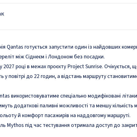
ак
нія Qantas готується запустити один із найдовших комер
переліт між Сіднеєм і Лондоном без посадки.
 2027 році в межах проєкту Project Sunrise. Очікується, 
 у повітрі до 22 годин, а відстань маршруту становитим
ntas використовуватиме спеціально модифіковані літаки 
муть додаткові паливні можливості та меншу кількість м
польоту й комфорт пасажирів на наддовгому маршруті.
ль Mythos під час тестування отримала доступ до закри