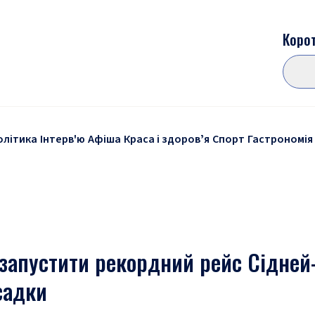
Корот
олітика
Інтерв'ю
Афіша
Краса і здоровʼя
Спорт
Гастрономія
 запустити рекордний рейс Сідней
садки