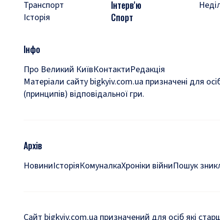
Інтерв'ю
Транспорт
Неді
Спорт
Історія
Інфо
Про Великий Київ
Контакти
Редакція
Матеріали сайту bigkyiv.com.ua призначені для осі
(принципів) відповідальної гри.
Архів
Новини
Історія
Комуналка
Хроніки війни
Пошук зникл
Сайт bigkyiv.com.ua призначений для осіб які стар