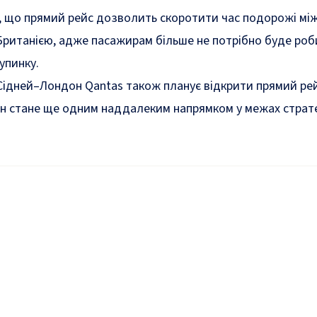
, що прямий рейс дозволить скоротити час подорожі мі
Британією, адже пасажирам більше не потрібно буде ро
упинку.
Сідней–Лондон Qantas також планує відкрити прямий ре
ін стане ще одним наддалеким напрямком у межах страте