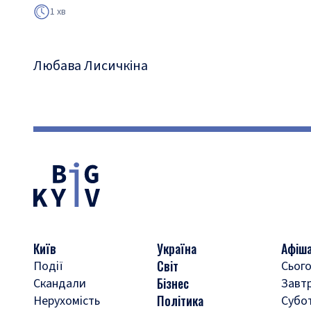
1 хв
Любава Лисичкіна
Київ
Україна
Афіш
Світ
Події
Сього
Бізнес
Скандали
Завт
Політика
Нерухомість
Субо