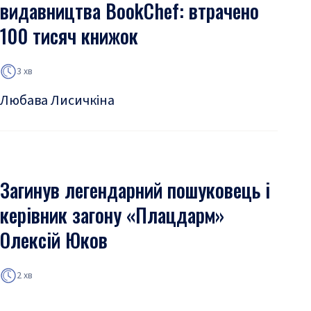
видавництва BookChef: втрачено
100 тисяч книжок
3 хв
Любава Лисичкіна
Загинув легендарний пошуковець і
керівник загону «Плацдарм»
Олексій Юков
2 хв