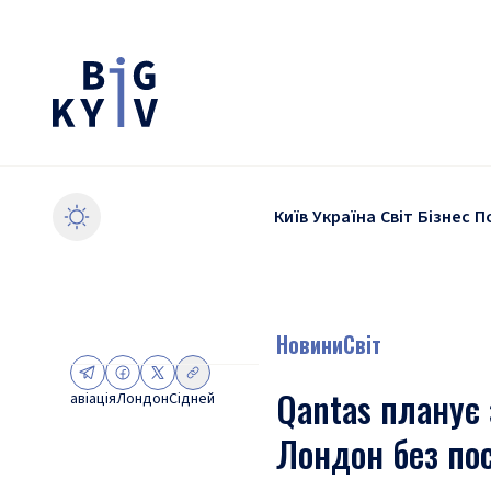
Київ
Україна
Світ
Бізнес
П
Новини
Світ
Qantas планує
авіація
Лондон
Сідней
Лондон без по