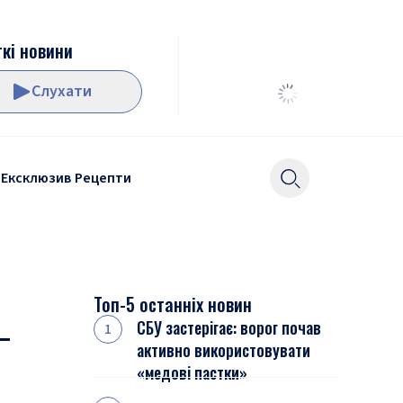
кі новини
Слухати
Ексклюзив
Рецепти
Топ-5 останніх новин
–
СБУ застерігає: ворог почав
активно використовувати
«медові пастки»