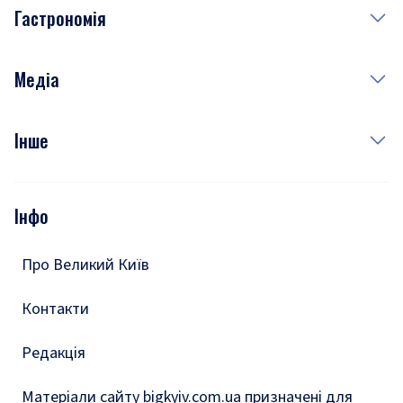
Гастрономія
Субота
Краса
Неділя
Здоров'я
Рецепти
Медіа
Куди сходити у столиці
Фото
Інше
Відео
Опитування
Подкасти
Інфо
Тести
Про Великий Київ
Контакти
Редакція
Матеріали сайту bigkyiv.com.ua призначені для