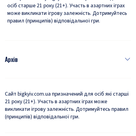
осіб старше 21 року (21+). Участь в азартних іграх
може викликати ігрову залежність. Дотримуйтесь
правил (принципів) відповідальної гри.
Архів
Новини
Історія
Сайт bigkyiv.com.ua призначений для осіб які старші
21 року (21+). Участь в азартних іграх може
Комуналка
викликати ігрову залежність. Дотримуйтесь правил
Хроніки війни
(принципів) відповідальної гри.
Пошук зниклих людей під час війни