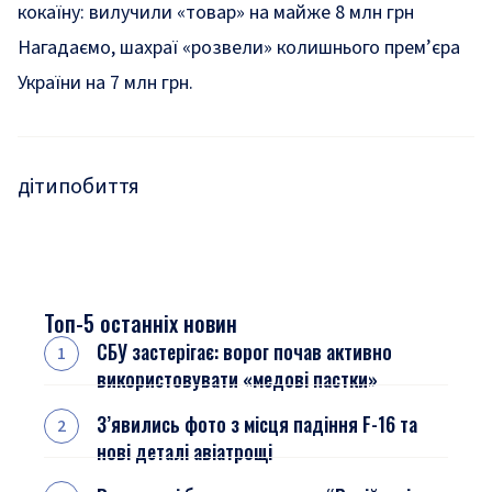
кокаїну: вилучили «товар» на майже 8 млн грн
Нагадаємо, шахраї
«розвели»
колишнього прем’єра
України на 7 млн грн.
діти
побиття
Топ-5 останніх новин
СБУ застерігає: ворог почав активно
використовувати «медові пастки»
З’явились фото з місця падіння F-16 та
нові деталі авіатрощі