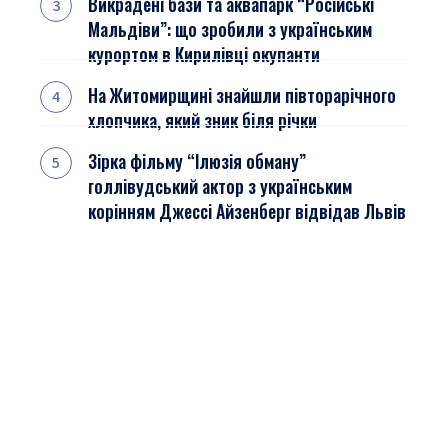
Викрадені бази та аквапарк “Російські
Мальдіви”: що зробили з українським
курортом в Кирилівці окупанти
На Житомирщині знайшли півторарічного
хлопчика, який зник біля річки
Зірка фільму “Ілюзія обману”
голлівудський актор з українським
корінням Джессі Айзенберг відвідав Львів