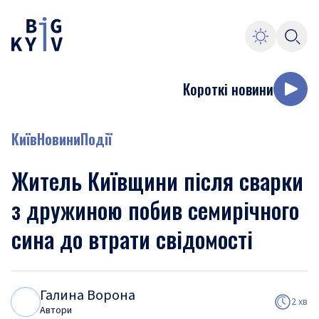
Короткі новини
Київ
Новини
Події
Житель Київщини після сварки
з дружиною побив семирічного
сина до втрати свідомості
Галина Ворона
Г
В
2 хв
Автори