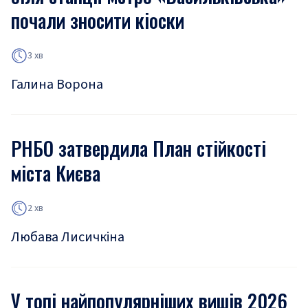
почали зносити кіоски
3 хв
Галина Ворона
РНБО затвердила План стійкості
міста Києва
2 хв
Любава Лисичкіна
У топі найпопулярніших вишів 2026