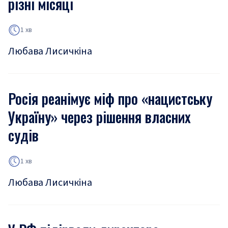
різні місяці
1 хв
Любава Лисичкіна
Росія реанімує міф про «нацистську
Україну» через рішення власних
судів
1 хв
Любава Лисичкіна