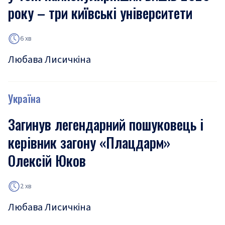
року – три київські університети
6 хв
Любава Лисичкіна
Україна
Загинув легендарний пошуковець і
керівник загону «Плацдарм»
Олексій Юков
2 хв
Любава Лисичкіна