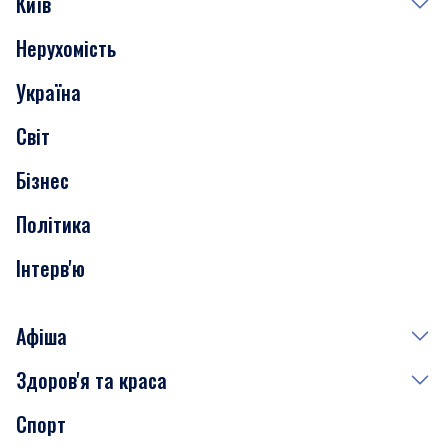
Київ
Нерухомість
Події
Україна
Скандали
Світ
Нерухомість
Бізнес
Транспорт
Політика
Інтерв'ю
Афіша
Здоров'я та краса
Сьогодні
Спорт
Завтра
Медицина