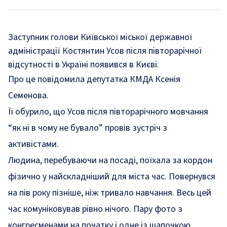
Заступник голови Київської міської державної
адміністрації Костянтин Усов після півторарічної
відсутності в Україні появився в Києві.
Про це повідомила депутатка КМДА Ксенія
Семенова.
Її обурило, що Усов після півторарічного мовчання
“як ні в чому не бувало” провів зустріч з
активістами.
Людина, перебуваючи на посаді, поїхала за кордон
фізично у найскладніший для міста час. Повернувся
на пів року пізніше, ніж тривало навчання. Весь цей
час комуніковував рівно нічого. Пару фото з
конгресменами на початку і одне із шапочкою