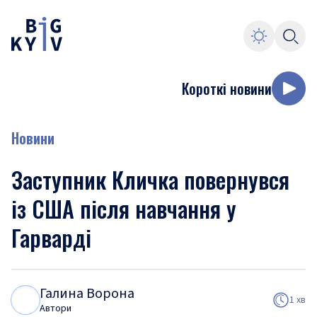
Короткі новини
Новини
Заступник Кличка повернувся
із США після навчання у
Гарварді
Галина Ворона
Г
В
1 хв
Автори