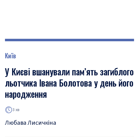
Київ
У Києві вшанували пам’ять загиблого
льотчика Івана Болотова у день його
народження
3 хв
Любава Лисичкіна