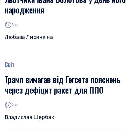
народження
3 хв
Любава Лисичкіна
Світ
Трамп вимагав від Гегсета пояснень
через дефіцит ракет для ППО
2 хв
Владислав Щербак