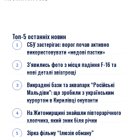
Топ-5 останніх новин
СБУ застерігає: ворог почав активно
використовувати «медові пастки»
З’явились фото з місця падіння F-16 та
нові деталі авіатрощі
Викрадені бази та аквапарк “Російські
Мальдіви”: що зробили з українським
курортом в Кирилівці окупанти
На Житомирщині знайшли півторарічного
хлопчика, який зник біля річки
Зірка фільму “Ілюзія обману”