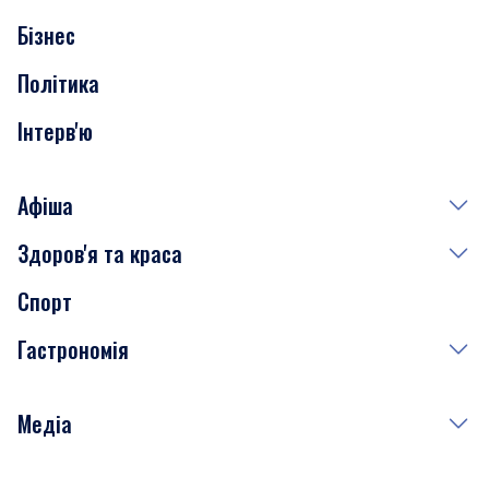
Бізнес
Транспорт
Політика
Інтерв'ю
Афіша
Здоров'я та краса
Сьогодні
Спорт
Завтра
Медицина
Гастрономія
Субота
Краса
Неділя
Здоров'я
Рецепти
Медіа
Куди сходити у столиці
Фото