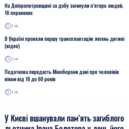
На Дніпропетровщині за добу загинули п’ятеро людей,
16 поранених
2 хв
В Україні провели першу трансплантацію легень дитині
(відео)
2 хв
Податкова передасть Міноборони дані про чоловіків
віком від 18 до 60 років
1 хв
У Києві вшанували пам’ять загиблого
льотчика Івана Болотова у день його