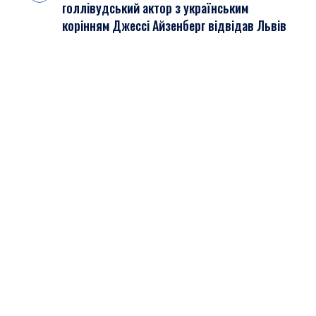
голлівудський актор з українським
корінням Джессі Айзенберг відвідав Львів