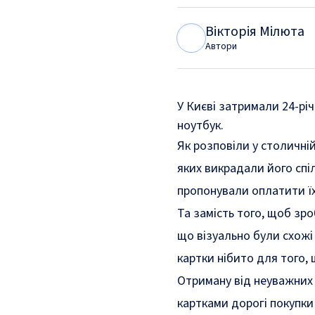
Вікторія Мілюта
В
М
Автори
У Києві затримали 24-річ
ноутбук.
Як
розповіли
у столичній
яких викрадали його спі
пропонували оплатити ї
Та замість того, щоб зр
що візуально були схожі
картки нібито для того,
Отриману від неуважних 
картками дорогі покупки