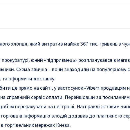
ного хлопця, який витратив майже 367 тис. гривень з чуж
 прокуратурі, юний «підприємець» розплачувався в магаз
льники. Схема звична – вони знаходили на популярному 
х та оформити доставку.
обити це прямо на сайті, у застосунок «Viber» продавцям
 на справжній сервіс оплати. Перейшовши за посиланням
 щоб їм перерахували на неї гроші. Насправді ж таким чи
торговців інформацію злодій додавав до платіжного серв
 в торгівельних мережах Києва.