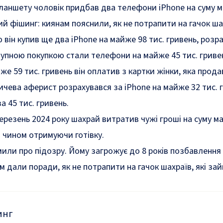
планшету чоловік придбав два телефони iPhone на суму м
й фішинг: киянам пояснили, як не потрапити на гачок ша
 він купив ще два iPhone на майже 98 тис. гривень, роз
пною покупкою стали телефони на майже 45 тис. гривень
е 59 тис. гривень він оплатив з картки жінки, яка прода
чева аферист розрахувався за iPhone на майже 32 тис. гр
а 45 тис. гривень.
ерезень 2024 року шахрай витратив чужі гроші на суму ма
 чином отримуючи готівку.
мили про підозру. Йому загрожує до 8 років позбавлення 
м дали поради, як не потрапити на гачок шахраїв
, які з
инг