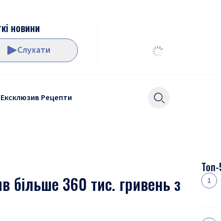
кі новини
Слухати
Ексклюзив
Рецепти
Топ-
в більше 360 тис. гривень з