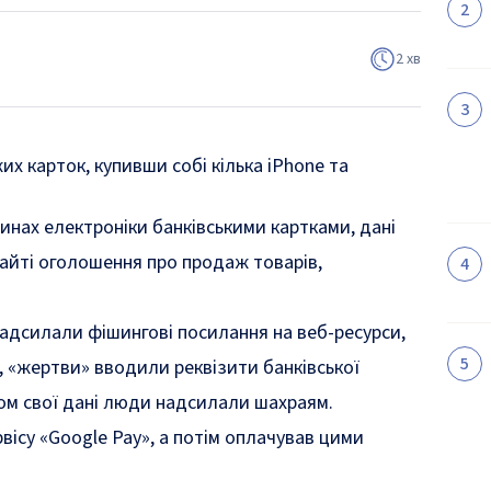
2 хв
их карток, купивши собі кілька iPhone та
инах електроніки банківськими картками, дані
сайті оголошення про продаж товарів,
 надсилали фішингові посилання на веб-ресурси,
, «жертви» вводили реквізити банківської
ном свої дані люди надсилали шахраям.
ісу «Google Pay», а потім оплачував цими