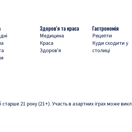
а
Здоров'я та краса
Гастрономія
дні
Медицина
Рецепти
ра
Краса
Куди сходити у
та
Здоров'я
столиці
ля
б старше 21 року (21+). Участь в азартних іграх може ви