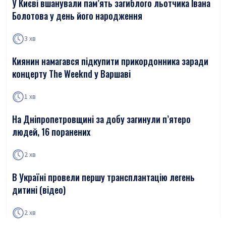
У Києві вшанували пам’ять загиблого льотчика Івана
Болотова у день його народження
3 хв
Киянин намагався підкупити прикордонника заради
концерту The Weeknd у Варшаві
1 хв
На Дніпропетровщині за добу загинули п’ятеро
людей, 16 поранених
2 хв
В Україні провели першу трансплантацію легень
дитині (відео)
2 хв