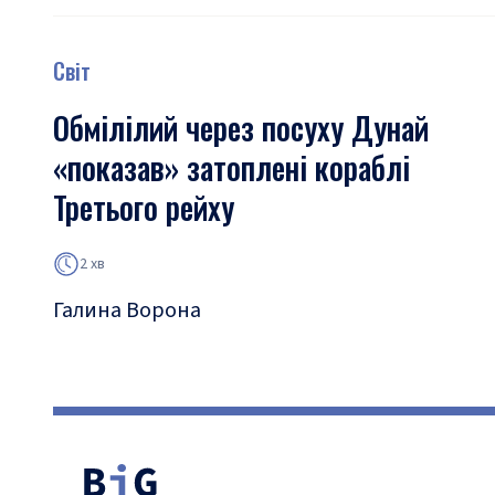
Світ
Обмілілий через посуху Дунай
«показав» затоплені кораблі
Третього рейху
2 хв
Галина Ворона