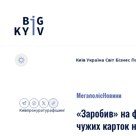
Київ
Україна
Світ
Бізнес
П
Мегаполіс
Новини
«Заробив» на ф
Київ
прокуратура
фішинг
чужих карток н