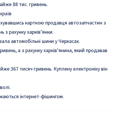
айже 88 тис. гривень.
храїв
рахувавшись карткою продавця автозапчастин з
 з рахунку харків’янки.
вала автомобільні шини у Черкасах.
ивень, а з рахунку харків’янина, який продавав
йже 367 тисяч гривень. Куплену електроніку він
волі.
аймаються інтернет-фішингом.