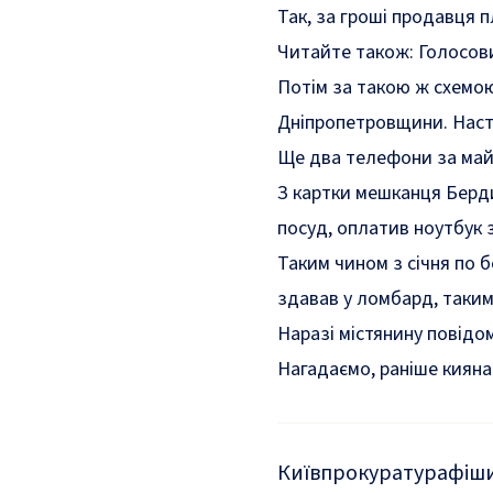
Так, за гроші продавця 
Читайте також:
Голосови
Потім за такою ж схемою
Дніпропетровщини. Насту
Ще два телефони за майж
З картки мешканця Берди
посуд, оплатив ноутбук з
Таким чином з січня по б
здавав у ломбард, таким
Наразі містянину повідо
Нагадаємо, раніше
кияна
Київ
прокуратура
фіш