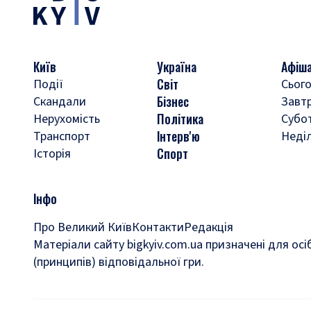
Київ
Україна
Афіш
Світ
Події
Сього
Бізнес
Скандали
Завт
Політика
Нерухомість
Субо
Інтерв'ю
Транспорт
Неді
Спорт
Історія
Інфо
Про Великий Київ
Контакти
Редакція
Матеріали сайту bigkyiv.com.ua призначені для осі
(принципів) відповідальної гри.