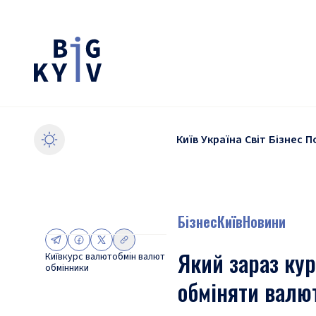
Київ
Україна
Світ
Бізнес
П
Бізнес
Київ
Новини
Який зараз кур
Київ
курс валют
обмін валют
обмінники
обміняти валю