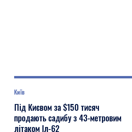
Київ
Під Києвом за $150 тисяч
продають садибу з 43-метровим
літаком Іл-62