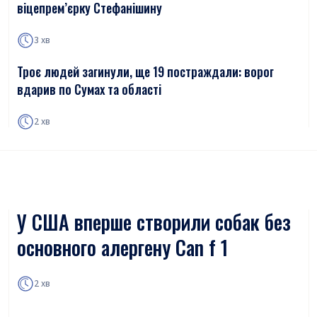
віцепрем’єрку Стефанішину
3 хв
Троє людей загинули, ще 19 постраждали: ворог
вдарив по Сумах та області
2 хв
У США вперше створили собак без
основного алергену Can f 1
2 хв