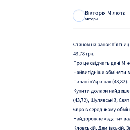
Вікторія Мілюта
В
М
Автори
Станом на ранок п’ятниці
43,78 грн.
Про це
свідчать
дані Мін
Найвигідніше обміняти в
Палаці «Україна» (43,82).
Купити долари найдешевш
(43,72), Шулявській, Свят
Євро в середньому обмінн
Найдорожче «здати» вал
Кловській, Деміївській, 