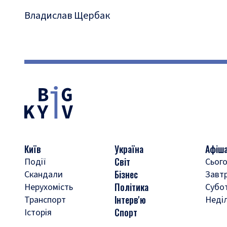
Владислав Щербак
Київ
Україна
Афіш
Світ
Події
Сього
Бізнес
Скандали
Завт
Політика
Нерухомість
Субо
Інтерв'ю
Транспорт
Неді
Спорт
Історія