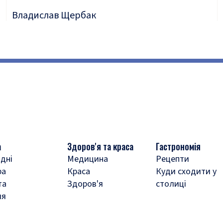
Владислав Щербак
а
Здоров'я та краса
Гастрономія
дні
Медицина
Рецепти
ра
Краса
Куди сходити у
та
Здоров'я
столиці
ля