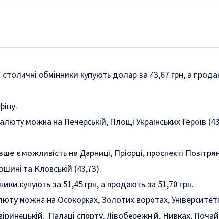
 столичні обмінники купують долар за 43,67 грн, а прода
фіну.
алюту можна на Печерській, Площі Українських Героїв (43
е є можливість на Дарниці, Пріорці, проспекті Повітря
ошині та Кловській (43,73).
ики купують за 51,45 грн, а продають за 51,70 грн.
юту можна на Осокорках, Золотих воротах, Університеті
Звіринецькій, Палаці спорту, Лівобережній, Нивках, Почай