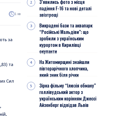
З’явились фото з місця
падіння F-16 та нові деталі
1 хв
авіатрощі
Викрадені бази та аквапарк
“Російські Мальдіви”: що
зробили з українським
ють за
курортом в Кирилівці
окупанти
На Житомирщині знайшли
,83) та
півторарічного хлопчика,
який зник біля річки
них Сил
Зірка фільму “Ілюзія обману”
голлівудський актор з
українським корінням Джессі
Айзенберг відвідав Львів
,
ній,