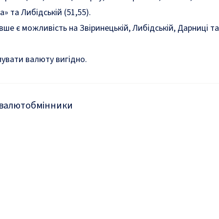
» та Либідській (51,55).
е є можливість на Звіринецькій, Либідській, Дарниці та
пувати валюту вигідно
.
 валют
обмінники