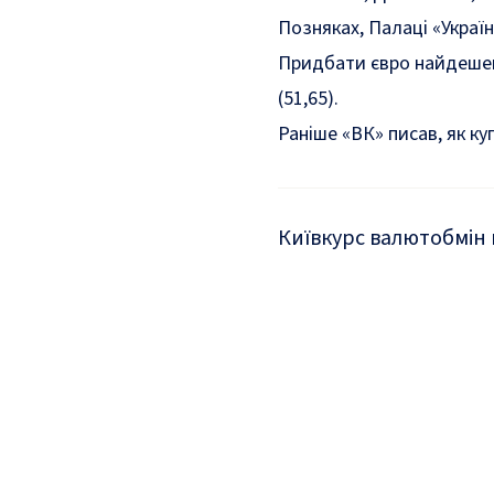
Позняках, Палаці «Україна
Придбати євро найдешевш
(51,65).
Раніше «ВК» писав,
як ку
Київ
курс валют
обмін