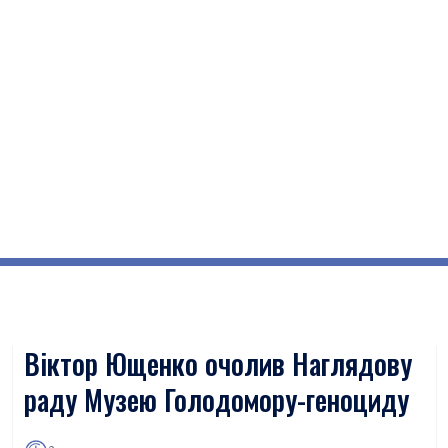
Віктор Ющенко очолив Наглядову
раду Музею Голодомору-геноциду