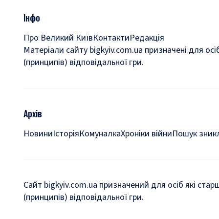
Інфо
Про Великий Київ
Контакти
Редакція
Матеріали сайту bigkyiv.com.ua призначені для осі
(принципів) відповідальної гри.
Архів
Новини
Історія
Комуналка
Хроніки війни
Пошук зникл
Сайт bigkyiv.com.ua призначений для осіб які стар
(принципів) відповідальної гри.