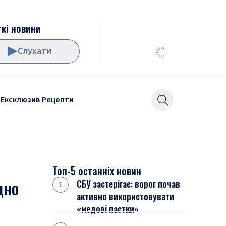
кі новини
Слухати
Ексклюзив
Рецепти
Топ-5 останніх новин
дно
СБУ застерігає: ворог почав
активно використовувати
«медові пастки»