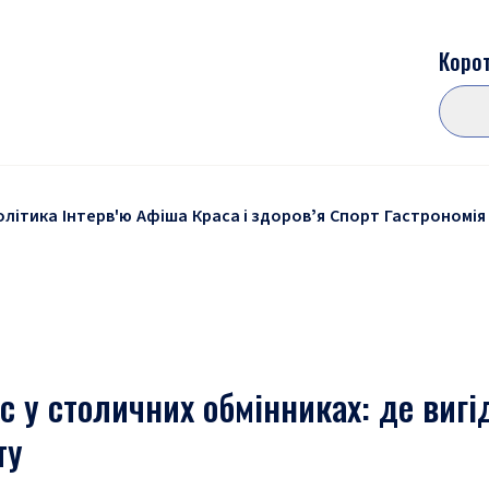
Корот
олітика
Інтерв'ю
Афіша
Краса і здоровʼя
Спорт
Гастрономія
с у столичних обмінниках: де вигі
ту