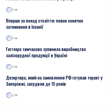
3 хв
Вперше за понад століття: повне сонячне
затемнення в Іспанії
5 хв
Ferrexpo тимчасово зупинила виробництво
залізорудної продукції в Україні
2 хв
Дезертира, який на замовлення РФ готував теракт у
Запоріжжі, засудили до 15 років
2 хв