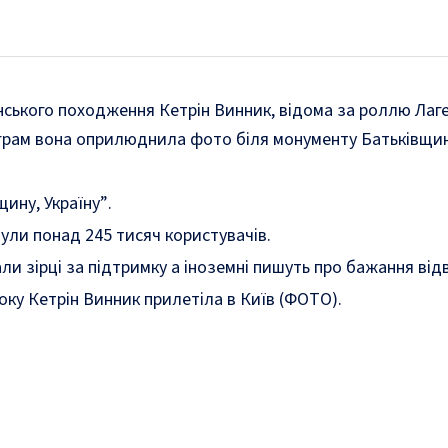
ського походження Кетрін Винник, відома за роллю Лагерт
аграм вона
оприлюднила
фото біля монументу Батьківщини
щину, Україну”
.
нули понад 245 тисяч користувачів.
ли зірці за підтримку а іноземні пишуть про бажання відв
року
Кетрін Винник прилетіла в Київ (ФОТО)
.