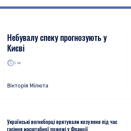
Небувалу спеку прогнозують у
Києві
1 хв
Вікторія Мілюта
Українські вогнеборці врятували козуленя під час
гасіння масштабної пожежі у Франції