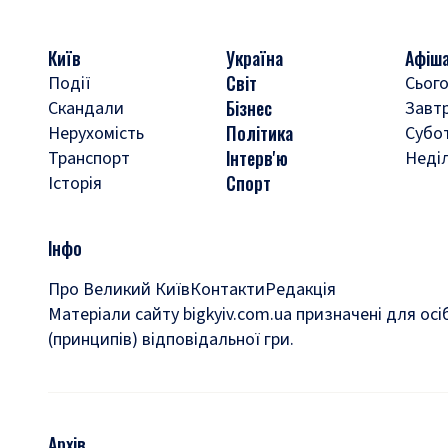
Київ
Україна
Афіш
Світ
Події
Сього
Бізнес
Скандали
Завт
Політика
Нерухомість
Субо
Інтерв'ю
Транспорт
Неді
Спорт
Історія
Інфо
Про Великий Київ
Контакти
Редакція
Матеріали сайту bigkyiv.com.ua призначені для осі
(принципів) відповідальної гри.
Архів