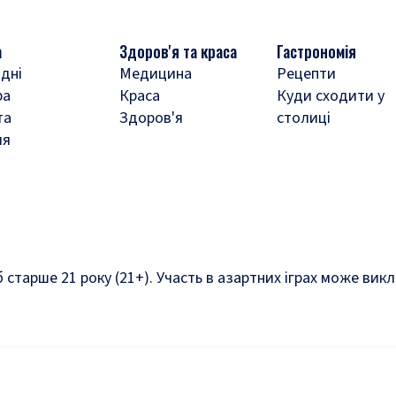
а
Здоров'я та краса
Гастрономія
дні
Медицина
Рецепти
ра
Краса
Куди сходити у
та
Здоров'я
столиці
ля
б старше 21 року (21+). Участь в азартних іграх може ви