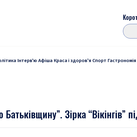
Корот
олітика
Інтерв'ю
Афіша
Краса і здоровʼя
Спорт
Гастрономія
ю Батьківщину”. Зірка “Вікінгів” п