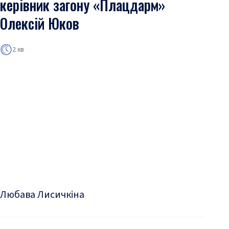
керівник загону «Плацдарм»
Олексій Юков
2 хв
Любава Лисичкіна