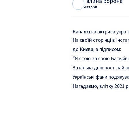
Галина Ворона
Г
В
Автори
Канадська актриса україн
На своїй сторінці в Інст
до Києва, з підписом:
“Я стою за свою Батьків
За кілька днів пост лайк
Українські фани подякува
Нагадаємо, влітку 2021 