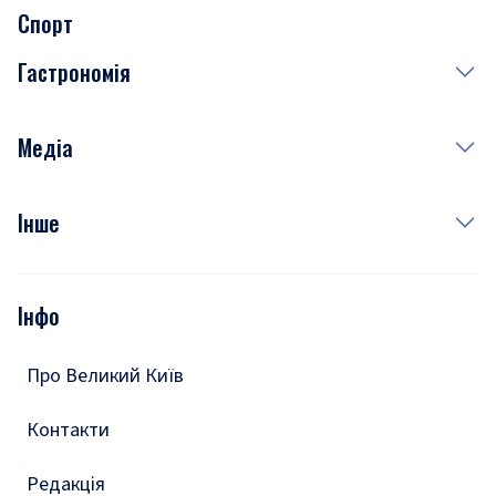
Спорт
Завтра
Медицина
Гастрономія
Субота
Краса
Неділя
Здоров'я
Рецепти
Медіа
Куди сходити у столиці
Фото
Інше
Відео
Опитування
Подкасти
Інфо
Тести
Про Великий Київ
Контакти
Редакція