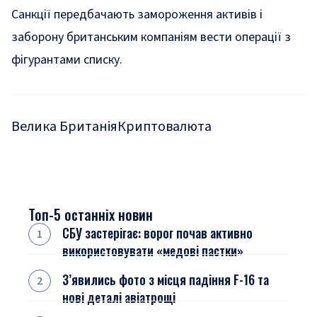
Санкції передбачають замороження активів і
заборону британським компаніям вести операції з
фігурантами списку.
Велика Британія
Криптовалюта
Топ-5 останніх новин
СБУ застерігає: ворог почав активно
використовувати «медові пастки»
З’явились фото з місця падіння F-16 та
нові деталі авіатрощі