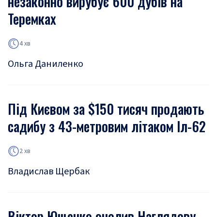
незаконно вирубує 600 дубів на
Теремках
4 хв
Ольга Даниленко
Під Києвом за $150 тисяч продають
садибу з 43-метровим літаком Іл-62
2 хв
Владислав Щербак
Віктор Ющенко очолив Наглядову