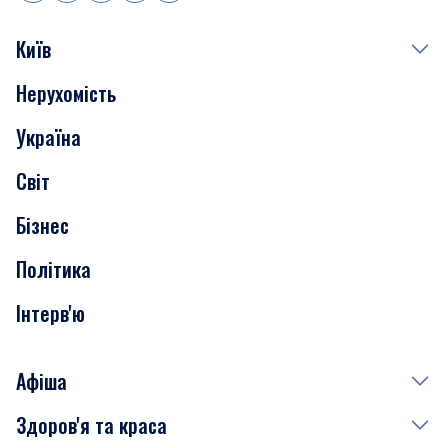
Київ
Нерухомість
Події
Україна
Скандали
Світ
Нерухомість
Бізнес
Транспорт
Політика
Інтерв'ю
Афіша
Здоров'я та краса
Сьогодні