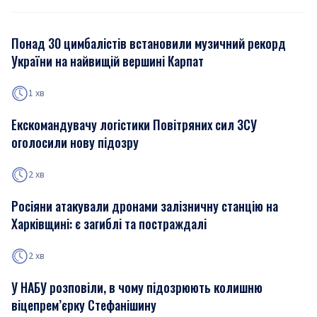
Понад 30 цимбалістів встановили музичний рекорд
України на найвищій вершині Карпат
1 хв
Екскомандувачу логістики Повітряних сил ЗСУ
оголосили нову підозру
2 хв
Росіяни атакували дронами залізничну станцію на
Харківщині: є загиблі та постраждалі
2 хв
У НАБУ розповіли, в чому підозрюють колишню
віцепрем’єрку Стефанішину