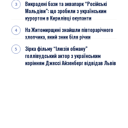
Викрадені бази та аквапарк “Російські
Мальдіви”: що зробили з українським
курортом в Кирилівці окупанти
На Житомирщині знайшли півторарічного
хлопчика, який зник біля річки
Зірка фільму “Ілюзія обману”
голлівудський актор з українським
корінням Джессі Айзенберг відвідав Львів