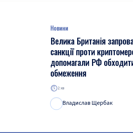
Новини
Велика Британія запров
санкції проти криптомер
допомагали РФ обходит
обмеження
2 хв
Владислав Щербак
В
Щ