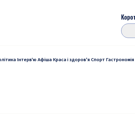
Корот
олітика
Інтерв'ю
Афіша
Краса і здоровʼя
Спорт
Гастрономія