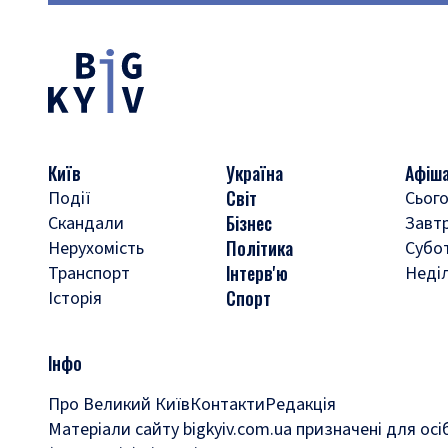
Київ
Україна
Афіш
Світ
Події
Сього
Бізнес
Скандали
Завт
Політика
Нерухомість
Субо
Інтерв'ю
Транспорт
Неді
Спорт
Історія
Інфо
Про Великий Київ
Контакти
Редакція
Матеріали сайту bigkyiv.com.ua призначені для осі