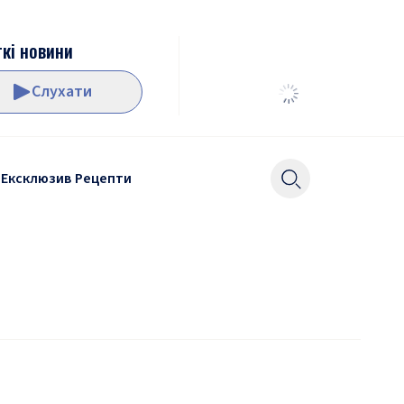
кі новини
Слухати
Ексклюзив
Рецепти