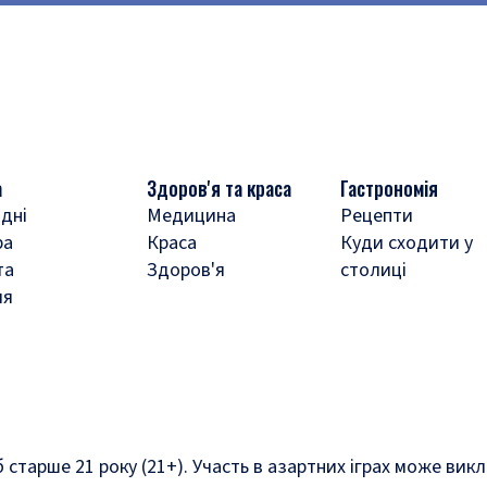
а
Здоров'я та краса
Гастрономія
дні
Медицина
Рецепти
ра
Краса
Куди сходити у
та
Здоров'я
столиці
ля
б старше 21 року (21+). Участь в азартних іграх може ви