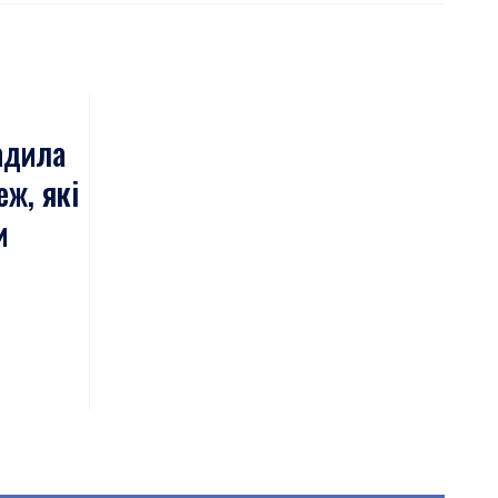
адила
еж, які
и