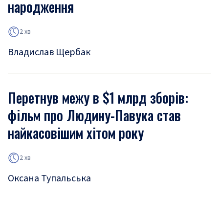
народження
2 хв
Владислав Щербак
Перетнув межу в $1 млрд зборів:
фільм про Людину-Павука став
найкасовішим хітом року
2 хв
Оксана Тупальська