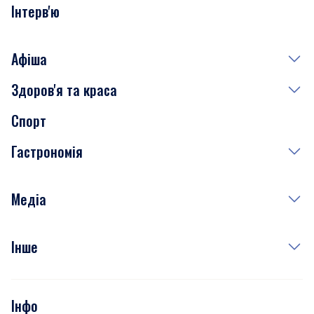
Інтерв'ю
Афіша
Здоров'я та краса
Сьогодні
Спорт
Завтра
Медицина
Гастрономія
Субота
Краса
Неділя
Здоров'я
Рецепти
Медіа
Куди сходити у столиці
Фото
Інше
Відео
Опитування
Подкасти
Інфо