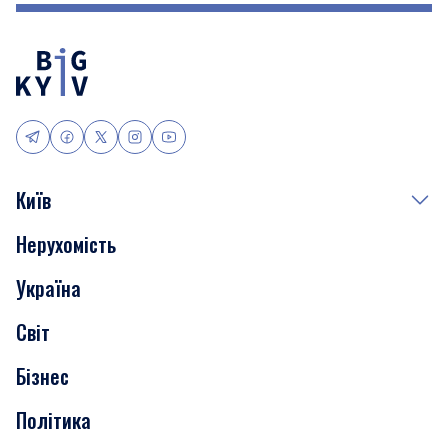
Київ
Нерухомість
Події
Україна
Скандали
Світ
Нерухомість
Бізнес
Транспорт
Політика