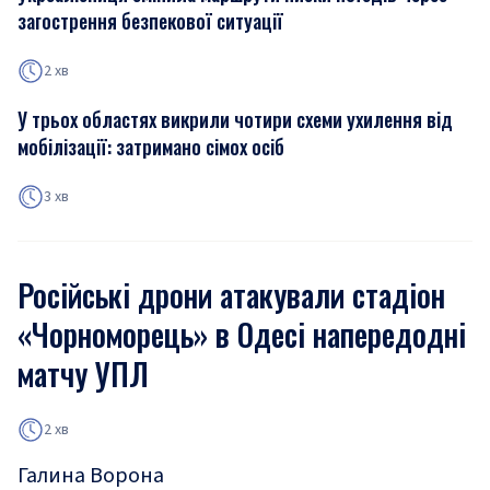
загострення безпекової ситуації
2 хв
У трьох областях викрили чотири схеми ухилення від
мобілізації: затримано сімох осіб
3 хв
Російські дрони атакували стадіон
«Чорноморець» в Одесі напередодні
матчу УПЛ
2 хв
Галина Ворона