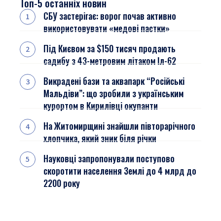
Топ-5 останніх новин
СБУ застерігає: ворог почав активно
використовувати «медові пастки»
Під Києвом за $150 тисяч продають
садибу з 43-метровим літаком Іл-62
Викрадені бази та аквапарк “Російські
Мальдіви”: що зробили з українським
курортом в Кирилівці окупанти
На Житомирщині знайшли півторарічного
хлопчика, який зник біля річки
Науковці запропонували поступово
скоротити населення Землі до 4 млрд до
2200 року