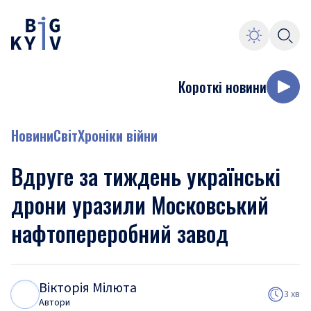
Короткі новини
Новини
Світ
Хроніки війни
Вдруге за тиждень українські
дрони уразили Московський
нафтопереробний завод
Вікторія Мілюта
В
М
3 хв
Автори