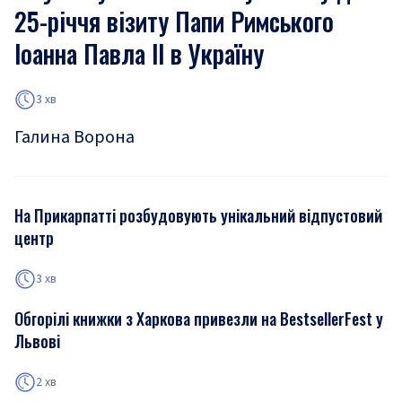
25-річчя візиту Папи Римського
Іоанна Павла ІІ в Україну
3 хв
Галина Ворона
На Прикарпатті розбудовують унікальний відпустовий
центр
3 хв
Обгорілі книжки з Харкова привезли на BestsellerFest у
Львові
2 хв