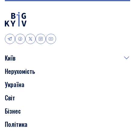
Київ
Нерухомість
Події
Україна
Скандали
Світ
Нерухомість
Бізнес
Транспорт
Політика