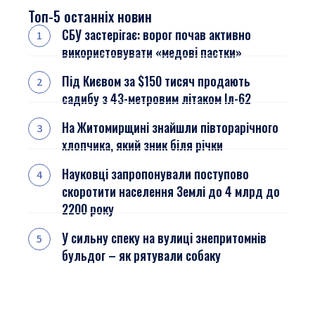
Топ-5 останніх новин
СБУ застерігає: ворог почав активно
використовувати «медові пастки»
Під Києвом за $150 тисяч продають
садибу з 43-метровим літаком Іл-62
На Житомирщині знайшли півторарічного
хлопчика, який зник біля річки
Науковці запропонували поступово
скоротити населення Землі до 4 млрд до
2200 року
У сильну спеку на вулиці знепритомнів
бульдог – як рятували собаку