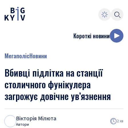
Короткі новини
Мегаполіс
Новини
Вбивці підлітка на станції
столичного фунікулера
загрожує довічне ув’язнення
Вікторія Мілюта
В
М
2 хв
Автори