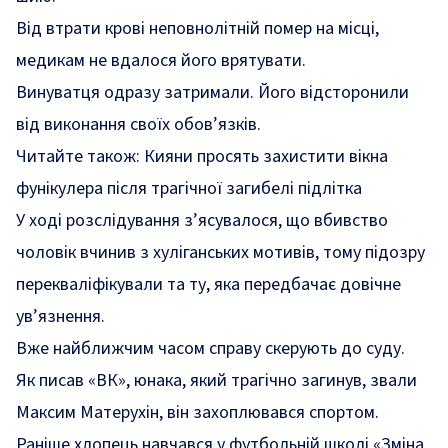
Від втрати крові неповнолітній помер на місці,
медикам не вдалося його врятувати.
Винуватця одразу затримали. Його відсторонили
від виконання своїх обов’язків.
Читайте також:
Кияни просять захистити вікна
фунікулера після трагічної загибелі підлітка
У ході розслідування з’ясувалося, що вбивство
чоловік вчинив з хуліганських мотивів, тому підозру
перекваліфікували та ту, яка передбачає довічне
ув’язнення.
Вже найближчим часом справу скерують до суду.
Як
писав
«ВК», юнака, який трагічно загинув, звали
Максим Матерухін, він захоплювався спортом.
Раніше хлопець навчався у футбольній школі «Зміна