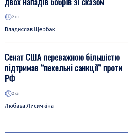
двох нападів бобрів зі сказом
2 хв
Владислав Щербак
Сенат США переважною більшістю
підтримав “пекельні санкції” проти
РФ
2 хв
Любава Лисичкіна