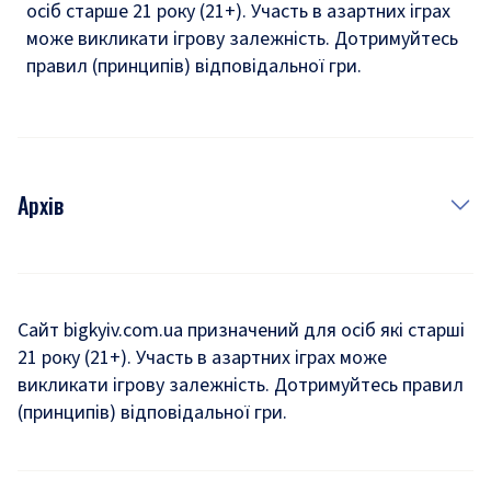
осіб старше 21 року (21+). Участь в азартних іграх
може викликати ігрову залежність. Дотримуйтесь
правил (принципів) відповідальної гри.
Архів
Новини
Історія
Сайт bigkyiv.com.ua призначений для осіб які старші
21 року (21+). Участь в азартних іграх може
Комуналка
викликати ігрову залежність. Дотримуйтесь правил
Хроніки війни
(принципів) відповідальної гри.
Пошук зниклих людей під час війни