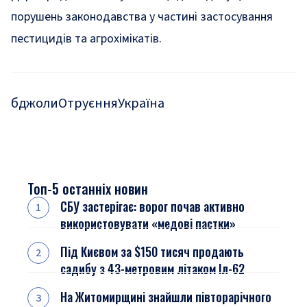
порушень законодавства у частині застосування
пестицидів та агрохімікатів.
бджоли
Отруєння
Україна
Топ-5 останніх новин
СБУ застерігає: ворог почав активно
використовувати «медові пастки»
Під Києвом за $150 тисяч продають
садибу з 43-метровим літаком Іл-62
На Житомирщині знайшли півторарічного