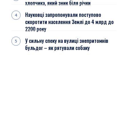
хлопчика, який зник біля річки
Науковці запропонували поступово
скоротити населення Землі до 4 млрд до
2200 року
У сильну спеку на вулиці знепритомнів
бульдог – як рятували собаку