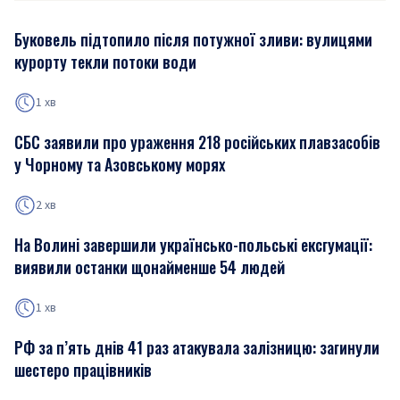
Буковель підтопило після потужної зливи: вулицями
курорту текли потоки води
1 хв
СБС заявили про ураження 218 російських плавзасобів
у Чорному та Азовському морях
2 хв
На Волині завершили українсько-польські ексгумації:
виявили останки щонайменше 54 людей
1 хв
РФ за п’ять днів 41 раз атакувала залізницю: загинули
шестеро працівників