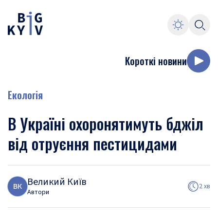
Короткі новини
Екологія
В Україні охоронятимуть бджіл
від отруєння пестицидами
Великий Київ
В
К
2 хв
Автори