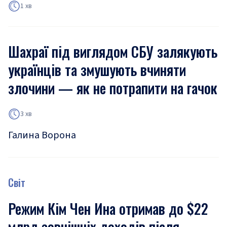
1 хв
Шахраї під виглядом СБУ залякують
українців та змушують вчиняти
злочини — як не потрапити на гачок
3 хв
Галина Ворона
Світ
Режим Кім Чен Ина отримав до $22
млрд зовнішніх доходів після