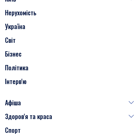
Нерухомість
Події
Україна
Скандали
Світ
Нерухомість
Бізнес
Транспорт
Політика
Інтерв'ю
Афіша
Здоров'я та краса
Сьогодні
Спорт
Завтра
Медицина