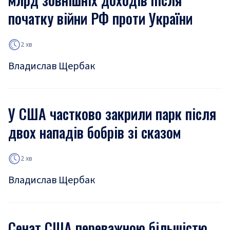
початку війни РФ проти України
2 хв
Владислав Щербак
У США частково закрили парк після
двох нападів бобрів зі сказом
2 хв
Владислав Щербак
Сенат США переважною більшістю