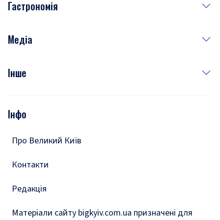
Гастрономія
Субота
Краса
Неділя
Здоров'я
Рецепти
Медіа
Куди сходити у столиці
Фото
Інше
Відео
Опитування
Подкасти
Інфо
Тести
Про Великий Київ
Контакти
Редакція
Матеріали сайту bigkyiv.com.ua призначені для