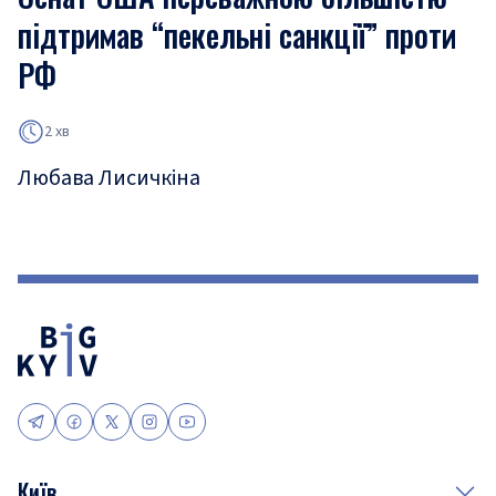
підтримав “пекельні санкції” проти
РФ
2 хв
Любава Лисичкіна
Київ