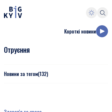
Короткі новини
Отруєння
Новини за тегом
(
132
)
Здоров'я та краса