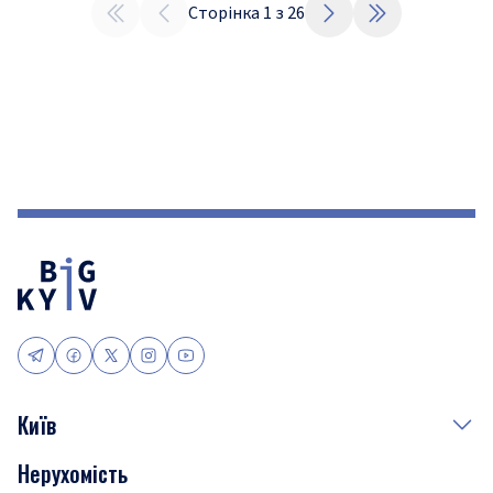
Сторінка
1
з
26
Київ
Нерухомість
Події