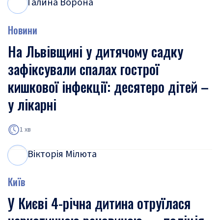
Галина Ворона
Г
В
Новини
На Львівщині у дитячому садку
зафіксували спалах гострої
кишкової інфекції: десятеро дітей –
у лікарні
1 хв
Вікторія Мілюта
В
М
Київ
У Києві 4-річна дитина отруїлася