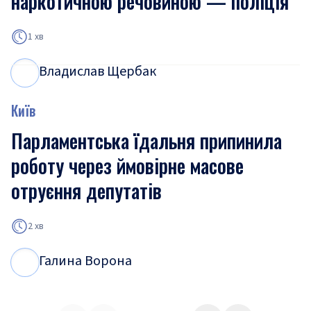
наркотичною речовиною — поліція
1 хв
Владислав Щербак
В
Щ
Київ
Парламентська їдальня припинила
роботу через ймовірне масове
отруєння депутатів
2 хв
Галина Ворона
Г
В