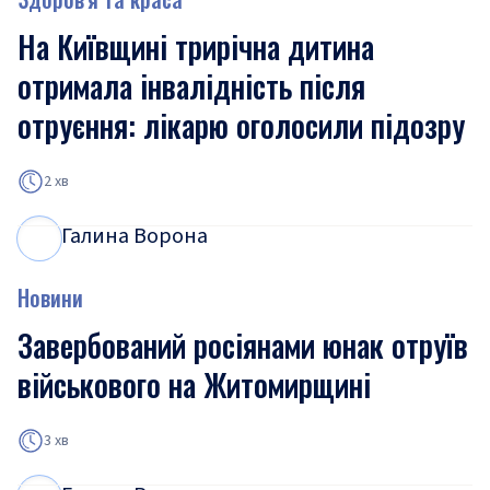
На Київщині трирічна дитина
отримала інвалідність після
отруєння: лікарю оголосили підозру
2 хв
Галина Ворона
Г
В
Новини
Завербований росіянами юнак отруїв
військового на Житомирщині
3 хв