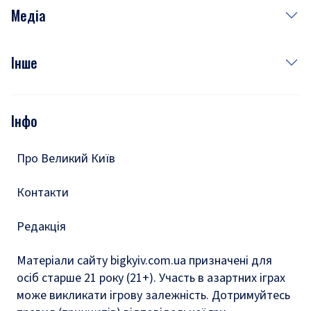
Неділя
Здоров'я
Рецепти
Медіа
Куди сходити у столиці
Фото
Інше
Відео
Опитування
Подкасти
Інфо
Тести
Про Великий Київ
Контакти
Редакція
Матеріали сайту bigkyiv.com.ua призначені для
осіб старше 21 року (21+). Участь в азартних іграх
може викликати ігрову залежність. Дотримуйтесь