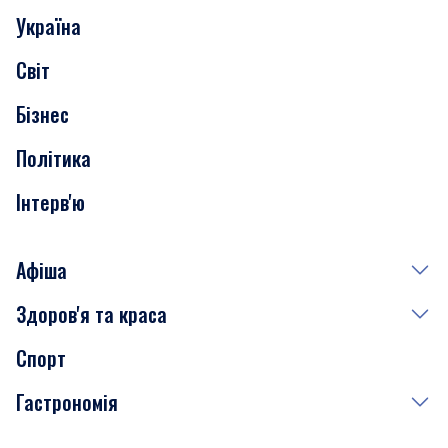
Україна
Скандали
Світ
Нерухомість
Бізнес
Транспорт
Політика
Інтерв'ю
Афіша
Здоров'я та краса
Сьогодні
Спорт
Завтра
Медицина
Гастрономія
Субота
Краса