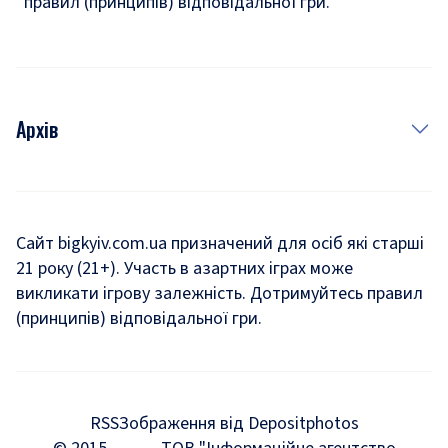
правил (принципів) відповідальної гри.
Архів
Новини
Історія
Сайт bigkyiv.com.ua призначений для осіб які старші
21 року (21+). Участь в азартних іграх може
Комуналка
викликати ігрову залежність. Дотримуйтесь правил
Хроніки війни
(принципів) відповідальної гри.
Пошук зниклих людей під час війни
Дозвілля
RSS
Зображення від Depositphotos
Мегаполіс