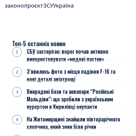
законопроєкт
ЗСУ
Україна
Топ-5 останніх новин
СБУ застерігає: ворог почав активно
використовувати «медові пастки»
З’явились фото з місця падіння F-16 та
нові деталі авіатрощі
Викрадені бази та аквапарк “Російські
Мальдіви”: що зробили з українським
курортом в Кирилівці окупанти
На Житомирщині знайшли півторарічного
хлопчика, який зник біля річки