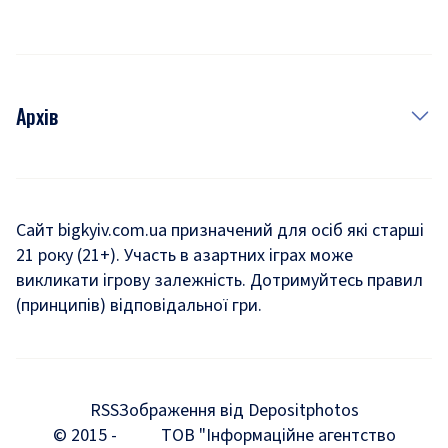
Архів
Новини
Історія
Сайт bigkyiv.com.ua призначений для осіб які старші
21 року (21+). Участь в азартних іграх може
Комуналка
викликати ігрову залежність. Дотримуйтесь правил
Хроніки війни
(принципів) відповідальної гри.
Пошук зниклих людей під час війни
Дозвілля
RSS
Зображення від Depositphotos
Мегаполіс
© 2015 -
ТОВ "Інформаційне агентство