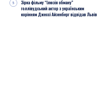
Зірка фільму “Ілюзія обману”
голлівудський актор з українським
корінням Джессі Айзенберг відвідав Львів