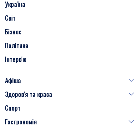
Україна
Скандали
Світ
Нерухомість
Бізнес
Транспорт
Політика
Інтерв'ю
Афіша
Здоров'я та краса
Сьогодні
Спорт
Завтра
Медицина
Гастрономія
Субота
Краса
Неділя
Здоров'я
Рецепти