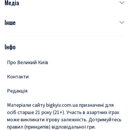
Медіа
Куди сходити у столиці
Фото
Інше
Відео
Опитування
Подкасти
Інфо
Тести
Про Великий Київ
Контакти
Редакція
Матеріали сайту bigkyiv.com.ua призначені для
осіб старше 21 року (21+). Участь в азартних іграх
може викликати ігрову залежність. Дотримуйтесь
правил (принципів) відповідальної гри.