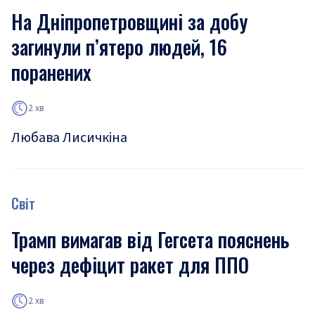
На Дніпропетровщині за добу
загинули п’ятеро людей, 16
поранених
2 хв
Любава Лисичкіна
Світ
Трамп вимагав від Гегсета пояснень
через дефіцит ракет для ППО
2 хв