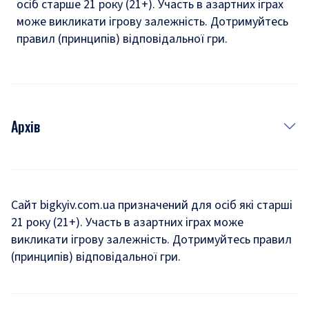
осіб старше 21 року (21+). Участь в азартних іграх
може викликати ігрову залежність. Дотримуйтесь
правил (принципів) відповідальної гри.
Архів
Новини
Історія
Сайт bigkyiv.com.ua призначений для осіб які старші
21 року (21+). Участь в азартних іграх може
Комуналка
викликати ігрову залежність. Дотримуйтесь правил
Хроніки війни
(принципів) відповідальної гри.
Пошук зниклих людей під час війни
Дозвілля