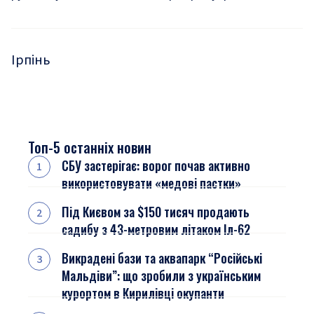
Ірпінь
Топ-5 останніх новин
СБУ застерігає: ворог почав активно
використовувати «медові пастки»
Під Києвом за $150 тисяч продають
садибу з 43-метровим літаком Іл-62
Викрадені бази та аквапарк “Російські
Мальдіви”: що зробили з українським
курортом в Кирилівці окупанти