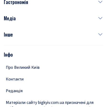
Гастрономія
Субота
Краса
Неділя
Здоров'я
Рецепти
Медіа
Куди сходити у столиці
Фото
Інше
Відео
Опитування
Подкасти
Інфо
Тести
Про Великий Київ
Контакти
Редакція
Матеріали сайту bigkyiv.com.ua призначені для