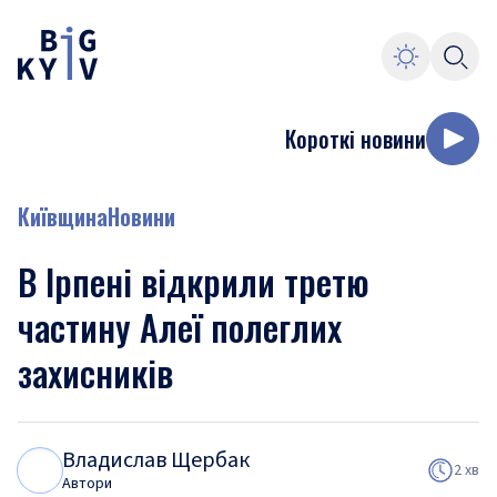
Короткі новини
Київщина
Новини
В Ірпені відкрили третю
частину Алеї полеглих
захисників
Владислав Щербак
В
Щ
2 хв
Автори