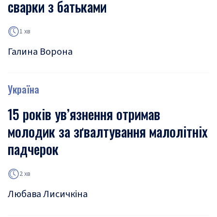
сварки з батьками
1 хв
Галина Ворона
Україна
15 років ув’язнення отримав
молодик за зґвалтування малолітніх
падчерок
2 хв
Любава Лисичкіна