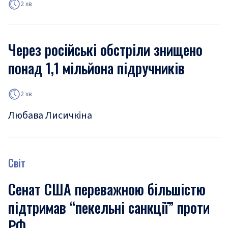
2 хв
Через російські обстріли знищено
понад 1,1 мільйона підручників
2 хв
Любава Лисичкіна
Світ
Сенат США переважною більшістю
підтримав “пекельні санкції” проти
РФ