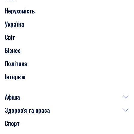
Нерухомість
Події
Україна
Скандали
Світ
Нерухомість
Бізнес
Транспорт
Політика
Інтерв'ю
Афіша
Здоров'я та краса
Сьогодні
Спорт
Завтра
Медицина