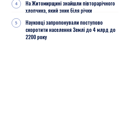
На Житомирщині знайшли півторарічного
хлопчика, який зник біля річки
Науковці запропонували поступово
скоротити населення Землі до 4 млрд до
2200 року