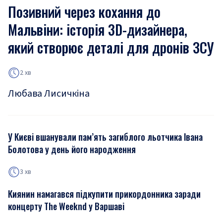
Позивний через кохання до
Мальвіни: історія 3D-дизайнера,
який створює деталі для дронів ЗСУ
2 хв
Любава Лисичкіна
У Києві вшанували пам’ять загиблого льотчика Івана
Болотова у день його народження
3 хв
Киянин намагався підкупити прикордонника заради
концерту The Weeknd у Варшаві