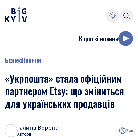
Короткі новини
Бізнес
Новини
«Укрпошта» стала офіційним
партнером Etsy: що зміниться
для українських продавців
Галина Ворона
Г
В
2 хв
Автори