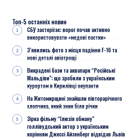
Топ-5 останніх новин
СБУ застерігає: ворог почав активно
використовувати «медові пастки»
З’явились фото з місця падіння F-16 та
нові деталі авіатрощі
Викрадені бази та аквапарк “Російські
Мальдіви”: що зробили з українським
курортом в Кирилівці окупанти
На Житомирщині знайшли півторарічного
хлопчика, який зник біля річки
Зірка фільму “Ілюзія обману”
голлівудський актор з українським
корінням Джессі Айзенберг відвідав Львів