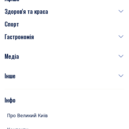
Здоров'я та краса
Сьогодні
Спорт
Завтра
Медицина
Гастрономія
Субота
Краса
Неділя
Здоров'я
Рецепти
Медіа
Куди сходити у столиці
Фото
Інше
Відео
Опитування
Подкасти
Інфо
Тести
Про Великий Київ