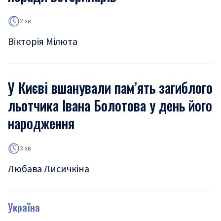
2 хв
Вікторія Мілюта
У Києві вшанували пам’ять загиблого
льотчика Івана Болотова у день його
народження
3 хв
Любава Лисичкіна
Україна