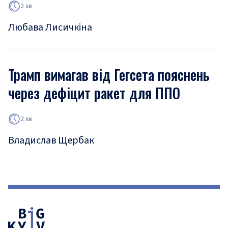
2 хв
Любава Лисичкіна
Трамп вимагав від Гегсета пояснень
через дефіцит ракет для ППО
2 хв
Владислав Щербак