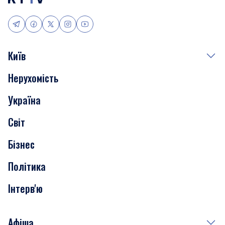
Київ
Нерухомість
Події
Україна
Скандали
Світ
Нерухомість
Бізнес
Транспорт
Політика
Інтерв'ю
Афіша