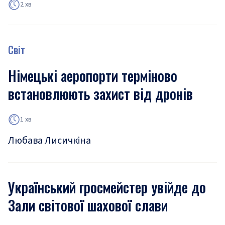
2 хв
Світ
Німецькі аеропорти терміново
встановлюють захист від дронів
1 хв
Любава Лисичкіна
Український гросмейстер увійде до
Зали світової шахової слави