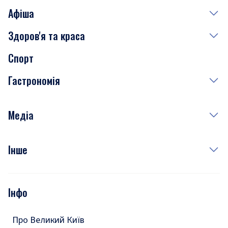
Афіша
Здоров'я та краса
Сьогодні
Спорт
Завтра
Медицина
Гастрономія
Субота
Краса
Неділя
Здоров'я
Рецепти
Медіа
Куди сходити у столиці
Фото
Інше
Відео
Опитування
Подкасти
Інфо
Тести
Про Великий Київ