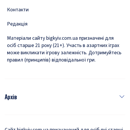
Контакти
Редакція
Матеріали сайту bigkyiv.com.ua призначені для
осіб старше 21 року (21+). Участь в азартних іграх
може викликати ігрову залежність. Дотримуйтесь
правил (принципів) відповідальної гри.
Архів
Новини
Історія
Сайт bigkyiv.com.ua призначений для осіб які старші