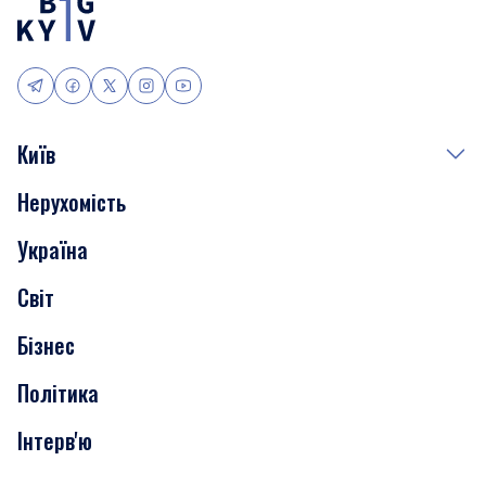
Київ
Нерухомість
Події
Україна
Скандали
Світ
Нерухомість
Бізнес
Транспорт
Політика
Інтерв'ю