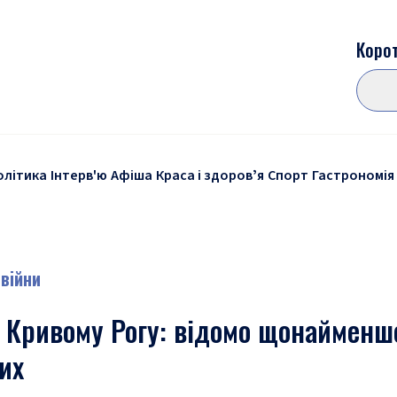
Корот
олітика
Інтерв'ю
Афіша
Краса і здоровʼя
Спорт
Гастрономія
 війни
 Кривому Рогу: відомо щонайменш
их