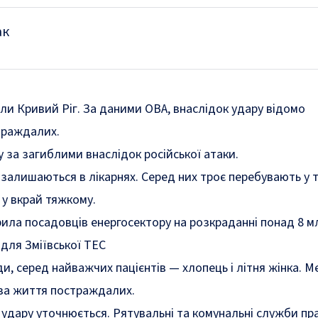
ак
али Кривий Ріг. За даними ОВА, внаслідок удару відомо
траждалих.
у за загиблими внаслідок російської атаки.
залишаються в лікарнях. Серед них троє перебувають у 
 у вкрай тяжкому.
ила посадовців енергосектору на розкраданні понад 8 мл
 для Зміївської ТЕС
и, серед найважчих пацієнтів — хлопець і літня жінка. 
за життя постраждалих.
 удару уточнюється. Рятувальні та комунальні служби п