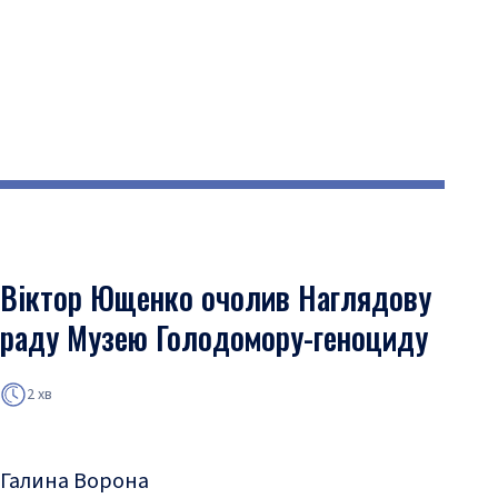
Віктор Ющенко очолив Наглядову
раду Музею Голодомору-геноциду
2 хв
Галина Ворона