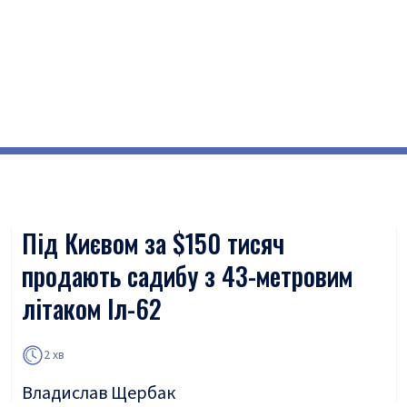
Під Києвом за $150 тисяч
продають садибу з 43-метровим
літаком Іл-62
2 хв
Владислав Щербак