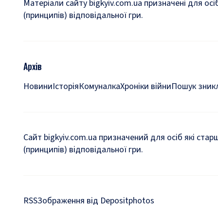
Матеріали сайту bigkyiv.com.ua призначені для осі
(принципів) відповідальної гри.
Архів
Новини
Історія
Комуналка
Хроніки війни
Пошук зникл
Сайт bigkyiv.com.ua призначений для осіб які стар
(принципів) відповідальної гри.
RSS
Зображення від Depositphotos