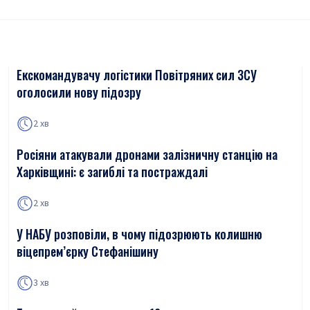
Екскомандувачу логістики Повітряних сил ЗСУ
оголосили нову підозру
2 хв
Росіяни атакували дронами залізничну станцію на
Харківщині: є загиблі та постраждалі
2 хв
У НАБУ розповіли, в чому підозрюють колишню
віцепрем’єрку Стефанішину
3 хв