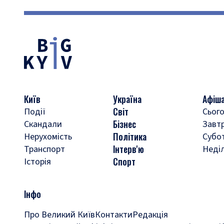
Київ
Україна
Афіш
Світ
Події
Сього
Бізнес
Скандали
Завт
Політика
Нерухомість
Субо
Інтерв'ю
Транспорт
Неді
Спорт
Історія
Інфо
Про Великий Київ
Контакти
Редакція