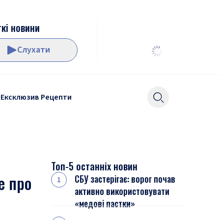
кі новини
Слухати
Ексклюзив
Рецепти
Топ-5 останніх новин
е про
СБУ застерігає: ворог почав
активно використовувати
«медові пастки»