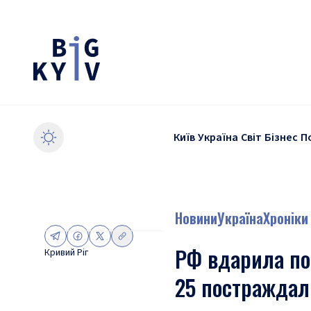
Київ
Україна
Світ
Бізнес
П
Новини
Україна
Хроніки
РФ вдарила по
Кривий Ріг
25 постраждал