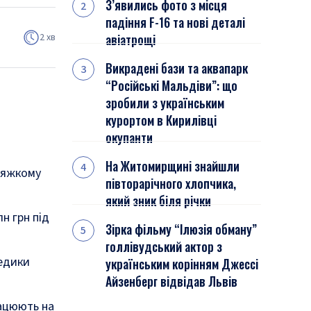
З’явились фото з місця
падіння F-16 та нові деталі
2 хв
авіатрощі
Викрадені бази та аквапарк
“Російські Мальдіви”: що
зробили з українським
курортом в Кирилівці
окупанти
На Житомирщині знайшли
тяжкому
півторарічного хлопчика,
який зник біля річки
н грн під
Зірка фільму “Ілюзія обману”
голлівудський актор з
Медики
українським корінням Джессі
Айзенберг відвідав Львів
рацюють на