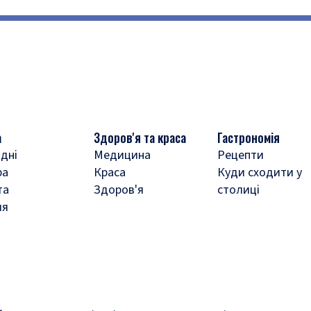
а
Здоров'я та краса
Гастрономія
дні
Медицина
Рецепти
ра
Краса
Куди сходити у
та
Здоров'я
столиці
ля