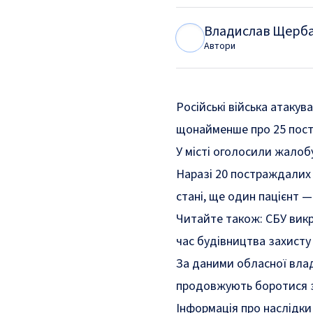
Владислав Щерб
В
Щ
Автори
Російські війська атакув
щонайменше про 25 пос
У місті оголосили жалоб
Наразі 20 постраждалих 
стані, ще один пацієнт —
Читайте також:
СБУ викр
час будівництва захисту
За даними обласної влад
продовжують боротися 
Інформація про наслідки