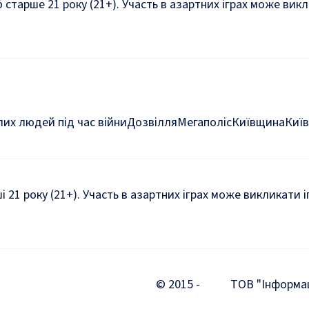
б старше 21 року (21+). Участь в азартних іграх може ви
их людей під час війни
Дозвілля
Мегаполіс
Київщина
Київ
ші 21 року (21+). Участь в азартних іграх може викликати
© 2015 -
ТОВ "Інформаці