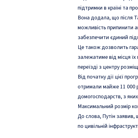
підтримки в країні та п
Вона додала, що після Т
можливість припинити а
забезпечити єдиний підх
Це також дозволить гара
залежатиме від місця їх
переїзді з центру розмі
Від початку дії цієї прог
отримали майже 11 000 ро
домогосподарств, з яких
Максимальний розмір ком
До слова,
Путін заявив,
по цивільній інфраструкт