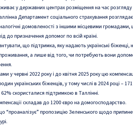
роживає у державних центрах розміщення на час розгляду
аллінна Департамент соціального страхування розглядає
налогічні домовленості з іншими місцевими громадами,
ід до призначення допомог по всій країні.
нтувати, що підтримка, яку надають українські біженці, 
 проживання, а лише від того, чи потребують вони допом
щення.
рами у червні 2022 року і до квітня 2025 року цю компенса
дин українських біженців, у тому числі в 2024 році – 171
 62% скористалися підтримкою в Таллінні.
пенсації складав до 1200 євро на домогосподарство.
 що “проаналізує” пропозицію Зеленського щодо припине
урі
.