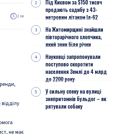
Під Києвом за $150 тисяч
продають садибу з 43-
2 хв
метровим літаком Іл-62
На Житомирщині знайшли
півторарічного хлопчика,
який зник біля річки
і
Науковці запропонували
поступово скоротити
населення Землі до 4 млрд
до 2200 року
оренди,
У сильну спеку на вулиці
знепритомнів бульдог – як
 відділу
рятували собаку
помога
ст, не має