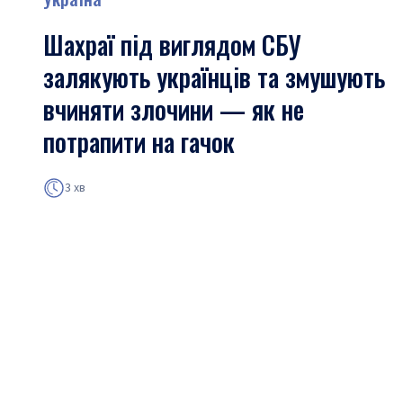
Шахраї під виглядом СБУ
залякують українців та змушують
вчиняти злочини — як не
потрапити на гачок
3 хв