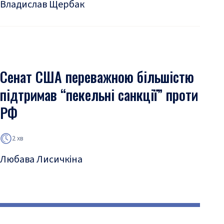
Владислав Щербак
Сенат США переважною більшістю
підтримав “пекельні санкції” проти
РФ
2 хв
Любава Лисичкіна