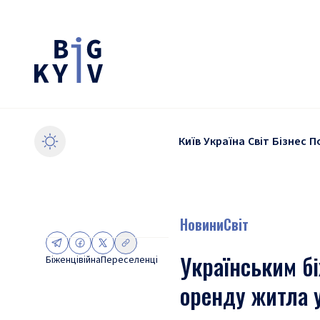
Київ
Україна
Світ
Бізнес
П
Новини
Світ
Українським б
Біженці
війна
Переселенці
оренду житла у