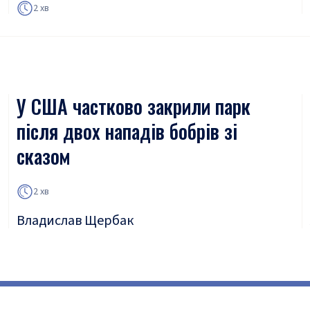
2 хв
У США частково закрили парк
після двох нападів бобрів зі
сказом
2 хв
Владислав Щербак