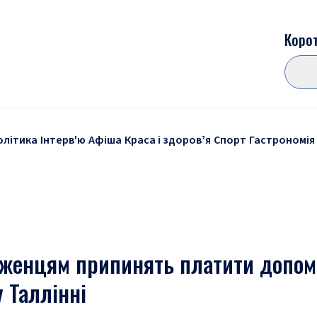
Корот
олітика
Інтерв'ю
Афіша
Краса і здоровʼя
Спорт
Гастрономія
іженцям припинять платити допом
 Таллінні