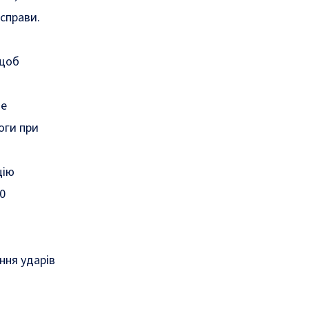
 справи.
 щоб
не
оги при
цію
0
ння ударів