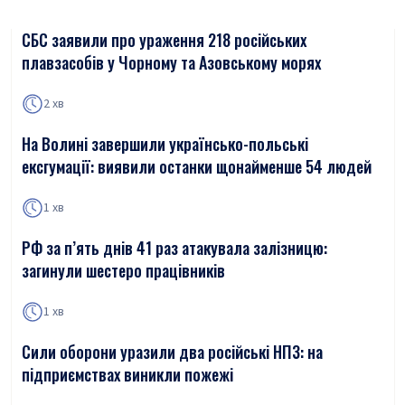
СБС заявили про ураження 218 російських
плавзасобів у Чорному та Азовському морях
2 хв
На Волині завершили українсько-польські
ексгумації: виявили останки щонайменше 54 людей
1 хв
РФ за п’ять днів 41 раз атакувала залізницю:
загинули шестеро працівників
1 хв
Сили оборони уразили два російські НПЗ: на
підприємствах виникли пожежі