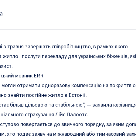
а
ні з травня завершать співробітництво, в рамках якого
житло і послуги перекладу для українських біженців, як
хист.
ський мовник ERR.
ці могли отримати одноразову компенсацію на покриття 
но знайти постійне житло в Естонії.
стає більш цільовою та стабільною”, — заявила керівниця
оціального страхування Лійс Палоотс.
поступово повертається до звичного порядку, за яким до
м, хто подає заяву на міжнародний або тимчасовий захи