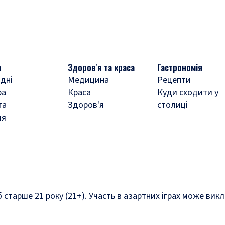
а
Здоров'я та краса
Гастрономія
дні
Медицина
Рецепти
ра
Краса
Куди сходити у
та
Здоров'я
столиці
ля
б старше 21 року (21+). Участь в азартних іграх може ви