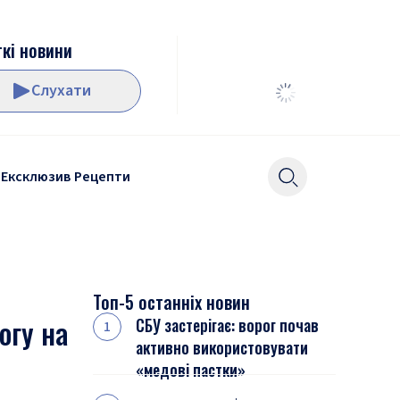
кі новини
Слухати
Ексклюзив
Рецепти
Топ-5 останніх новин
огу на
СБУ застерігає: ворог почав
активно використовувати
«медові пастки»