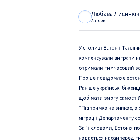
Любава Лисичкін
Л
Л
Автори
У столиці Естонії Таллін
компенсували витрати на 
отримали тимчасовий за
Про це
повідомляє
естон
Раніше українські біжен
щоб мати змогу самостій
“Підтримка не зникає, а 
міграції Департаменту с
За її словами, Естонія 
надається насамперед ти