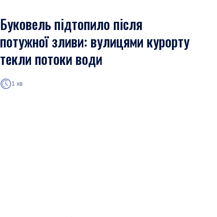
Буковель підтопило після
потужної зливи: вулицями курорту
текли потоки води
1 хв