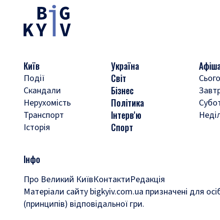
Київ
Україна
Афіш
Світ
Події
Сього
Бізнес
Скандали
Завт
Політика
Нерухомість
Субо
Інтерв'ю
Транспорт
Неді
Спорт
Історія
Інфо
Про Великий Київ
Контакти
Редакція
Матеріали сайту bigkyiv.com.ua призначені для осі
(принципів) відповідальної гри.