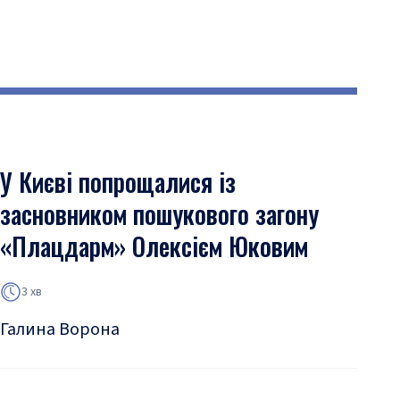
У Києві попрощалися із
засновником пошукового загону
«Плацдарм» Олексієм Юковим
3 хв
Галина Ворона