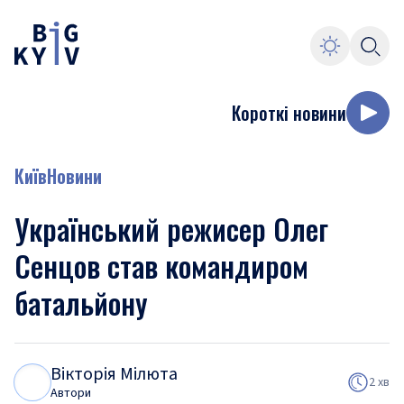
Короткі новини
Київ
Новини
Український режисер Олег
Сенцов став командиром
батальйону
Вікторія Мілюта
В
М
2 хв
Автори