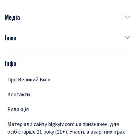
Неділя
Здоров'я
Рецепти
Медіа
Куди сходити у столиці
Фото
Інше
Відео
Опитування
Подкасти
Інфо
Тести
Про Великий Київ
Контакти
Редакція
Матеріали сайту bigkyiv.com.ua призначені для
осіб старше 21 року (21+). Участь в азартних іграх