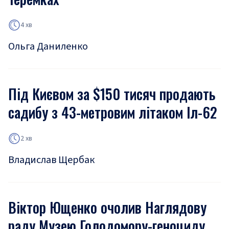
4 хв
Ольга Даниленко
Під Києвом за $150 тисяч продають
садибу з 43-метровим літаком Іл-62
2 хв
Владислав Щербак
Віктор Ющенко очолив Наглядову
раду Музею Голодомору-геноциду