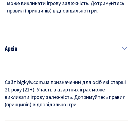
може викликати ігрову залежність. Дотримуйтесь
правил (принципів) відповідальної гри.
Архів
Новини
Історія
Сайт bigkyiv.com.ua призначений для осіб які старші
21 року (21+). Участь в азартних іграх може
Комуналка
викликати ігрову залежність. Дотримуйтесь правил
Хроніки війни
(принципів) відповідальної гри.
Пошук зниклих людей під час війни
Дозвілля