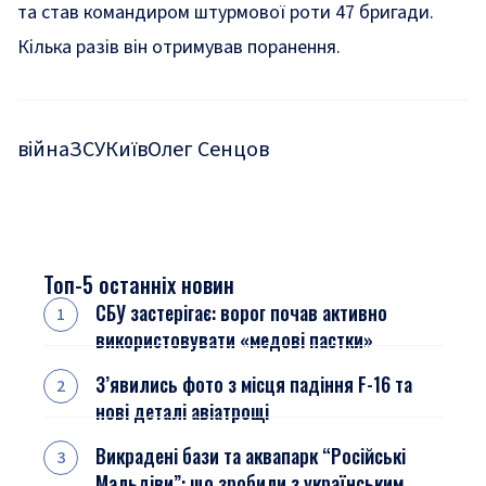
та став командиром штурмової роти 47 бригади.
Кілька разів він отримував поранення.
війна
ЗСУ
Київ
Олег Сенцов
Топ-5 останніх новин
СБУ застерігає: ворог почав активно
використовувати «медові пастки»
З’явились фото з місця падіння F-16 та
нові деталі авіатрощі
Викрадені бази та аквапарк “Російські
Мальдіви”: що зробили з українським