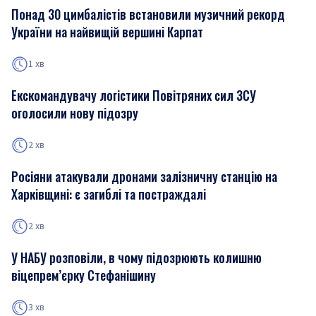
Понад 30 цимбалістів встановили музичний рекорд
України на найвищій вершині Карпат
1 хв
Екскомандувачу логістики Повітряних сил ЗСУ
оголосили нову підозру
2 хв
Росіяни атакували дронами залізничну станцію на
Харківщині: є загиблі та постраждалі
2 хв
У НАБУ розповіли, в чому підозрюють колишню
віцепрем’єрку Стефанішину
3 хв