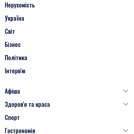
Нерухомість
Події
Україна
Скандали
Світ
Нерухомість
Бізнес
Транспорт
Політика
Інтерв'ю
Афіша
Здоров'я та краса
Сьогодні
Спорт
Завтра
Медицина
Гастрономія
Субота
Краса