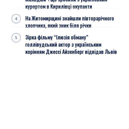
курортом в Кирилівці окупанти
На Житомирщині знайшли півторарічного
хлопчика, який зник біля річки
Зірка фільму “Ілюзія обману”
голлівудський актор з українським
корінням Джессі Айзенберг відвідав Львів