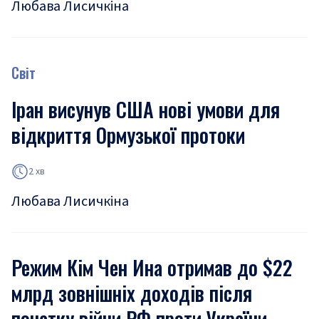
Любава Лисичкіна
Світ
Іран висунув США нові умови для
відкриття Ормузької протоки
2 хв
Любава Лисичкіна
Режим Кім Чен Ина отримав до $22
млрд зовнішніх доходів після
початку війни РФ проти України