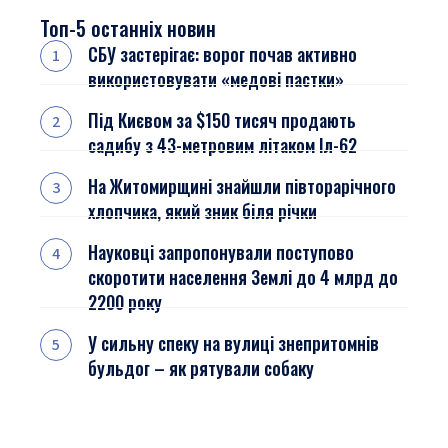
Топ-5 останніх новин
СБУ застерігає: ворог почав активно
використовувати «медові пастки»
Під Києвом за $150 тисяч продають
садибу з 43-метровим літаком Іл-62
На Житомирщині знайшли півторарічного
хлопчика, який зник біля річки
Науковці запропонували поступово
скоротити населення Землі до 4 млрд до
2200 року
У сильну спеку на вулиці знепритомнів
бульдог – як рятували собаку