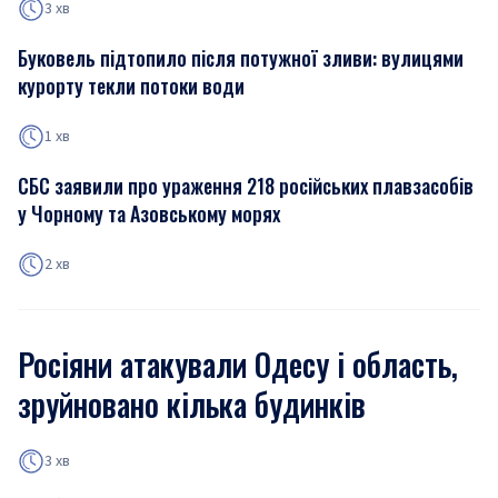
3 хв
Буковель підтопило після потужної зливи: вулицями
курорту текли потоки води
1 хв
СБС заявили про ураження 218 російських плавзасобів
у Чорному та Азовському морях
2 хв
Росіяни атакували Одесу і область,
зруйновано кілька будинків
3 хв