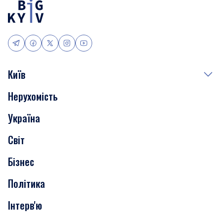
Київ
Нерухомість
Події
Україна
Скандали
Світ
Нерухомість
Бізнес
Транспорт
Політика
Інтерв'ю