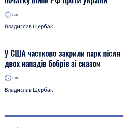
2 хв
Владислав Щербак
У США частково закрили парк після
двох нападів бобрів зі сказом
2 хв
Владислав Щербак