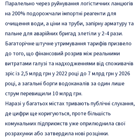
Паралельно через руйнування логістичних ланцюгів
на 200% подорожчали імпортні реагенти для
очищення води, а ціни на труби, запірну арматуру та
пальне для аварійних бригад злетіли у 2-4 рази.
Багаторічне штучне утримування тарифів призвело
до того, що фінансовий розрив між реальними
витратами галузі та надходженнями від споживачів
зріс із 2,5 млрд грн у 2022 році до 7 млрд грн у 2026
році, а загальні борги водоканалів за один лише
струм перевищили 10 млрд грн.
Наразі у багатьох містах тривають публічні слухання,
де цифри ще коригуються, проте більшість
комунальних підприємств уже оприлюднила свої
розрахунки або затвердила нові розцінки.