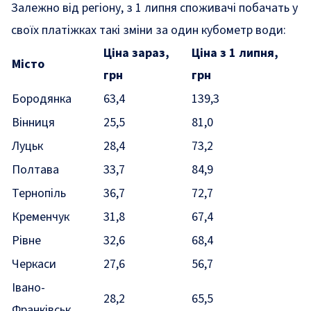
Залежно від регіону, з 1 липня споживачі побачать у
своїх платіжках такі зміни за один кубометр води:
Ціна зараз,
Ціна з 1 липня,
Місто
грн
грн
Бородянка
63,4
139,3
Вінниця
25,5
81,0
Луцьк
28,4
73,2
Полтава
33,7
84,9
Тернопіль
36,7
72,7
Кременчук
31,8
67,4
Рівне
32,6
68,4
Черкаси
27,6
56,7
Івано-
28,2
65,5
Франківськ