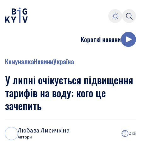
Короткі новини
Комуналка
Новини
Україна
У липні очікується підвищення
тарифів на воду: кого це
зачепить
Любава Лисичкіна
Л
Л
2 хв
Автори