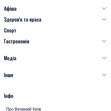
Афіша
Здоров'я та краса
Сьогодні
Спорт
Завтра
Медицина
Гастрономія
Субота
Краса
Неділя
Здоров'я
Рецепти
Медіа
Куди сходити у столиці
Фото
Інше
Відео
Опитування
Подкасти
Інфо
Тести
Про Великий Київ