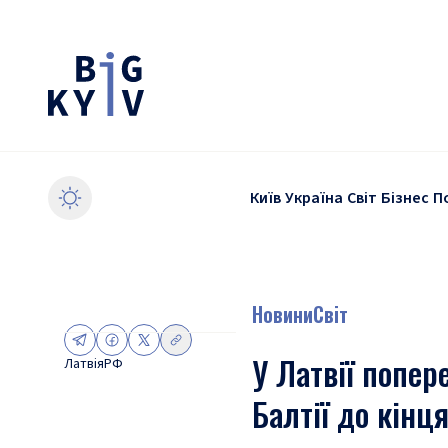
Київ
Україна
Світ
Бізнес
П
Новини
Світ
У Латвії попер
Латвія
РФ
Балтії до кінц