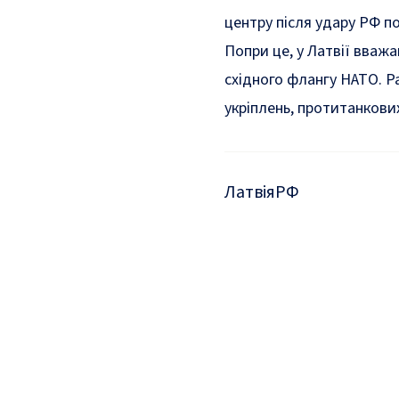
центру після удару РФ по
Попри це, у Латвії вва
східного флангу НАТО. Р
укріплень, протитанкових
Латвія
РФ