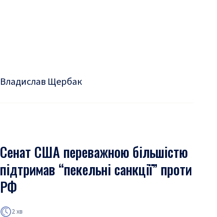
Владислав Щербак
Сенат США переважною більшістю
підтримав “пекельні санкції” проти
РФ
2 хв