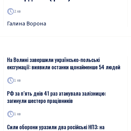
2 хв
Галина Ворона
На Волині завершили українсько-польські
ексгумації: виявили останки щонайменше 54 людей
1 хв
РФ за п’ять днів 41 раз атакувала залізницю:
загинули шестеро працівників
1 хв
Сили оборони уразили два російські НПЗ: на