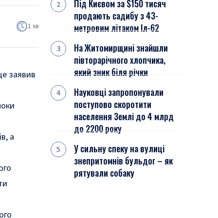
Під Києвом за $150 тисяч
продають садибу з 43-
1 хв
метровим літаком Іл-62
На Житомирщині знайшли
півторарічного хлопчика,
який зник біля річки
це заявив
Науковці запропонували
поступово скоротити
поки
населення Землі до 4 млрд
до 2200 року
в, а
У сильну спеку на вулиці
знепритомнів бульдог – як
ого
рятували собаку
ти
ого