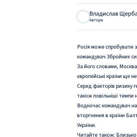
Владислав Щерб
В
Щ
Автори
Росія може спробувати зд
командувач Збройних сил
За його словами, Москв
європейські країни ще 
Серед факторів ризику г
також повільніші темпи
Водночас командувач наг
вторгнення в країни Балті
України.
Читайте також:
Близько