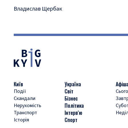
Владислав Щербак
Київ
Україна
Афіш
Світ
Події
Сього
Бізнес
Скандали
Завт
Політика
Нерухомість
Субо
Інтерв'ю
Транспорт
Неді
Спорт
Історія