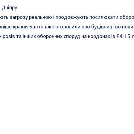
 Дніпру
жають загрозу реальною і продовжують посилювати обор
аніше країни Балтії вже оголосили про будівництво нови
 ровів та інших оборонних споруд на кордонах із РФ і Бі