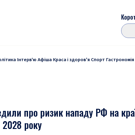
Корот
олітика
Інтерв'ю
Афіша
Краса і здоровʼя
Спорт
Гастрономія
едили про ризик нападу РФ на кра
я 2028 року