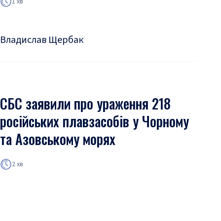
1 хв
Владислав Щербак
СБС заявили про ураження 218
російських плавзасобів у Чорному
та Азовському морях
2 хв