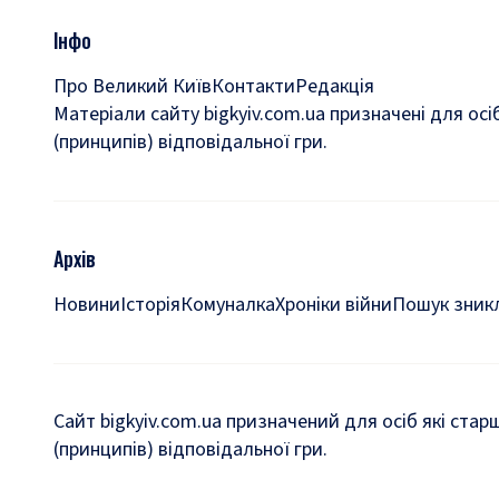
Інфо
Про Великий Київ
Контакти
Редакція
Матеріали сайту bigkyiv.com.ua призначені для осі
(принципів) відповідальної гри.
Архів
Новини
Історія
Комуналка
Хроніки війни
Пошук зникл
Сайт bigkyiv.com.ua призначений для осіб які стар
(принципів) відповідальної гри.