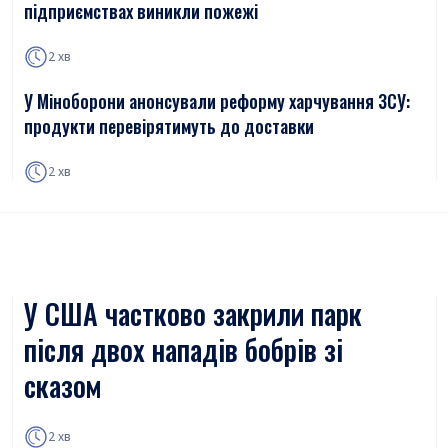
підприємствах виникли пожежі
2 хв
У Міноборони анонсували реформу харчування ЗСУ:
продукти перевірятимуть до доставки
2 хв
У США частково закрили парк
після двох нападів бобрів зі
сказом
2 хв