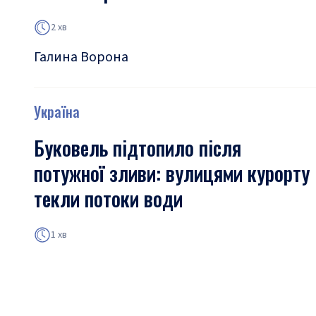
2 хв
Галина Ворона
Україна
Буковель підтопило після
потужної зливи: вулицями курорту
текли потоки води
1 хв