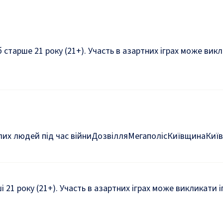
б старше 21 року (21+). Участь в азартних іграх може ви
их людей під час війни
Дозвілля
Мегаполіс
Київщина
Київ
ші 21 року (21+). Участь в азартних іграх може викликати