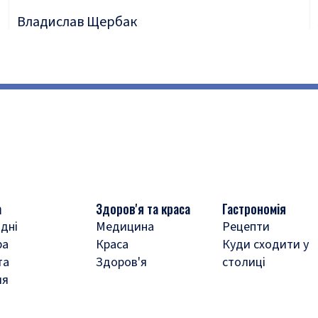
Владислав Щербак
а
Здоров'я та краса
Гастрономія
дні
Медицина
Рецепти
ра
Краса
Куди сходити у
та
Здоров'я
столиці
ля