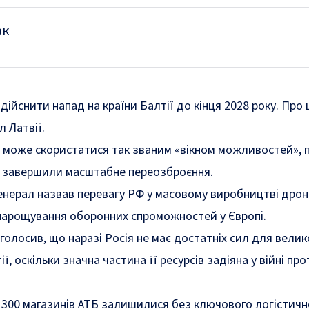
ак
ійснити напад на країни Балтії до кінця 2028 року. Про 
 Латвії.
а може скористатися так званим «вікном можливостей», 
не завершили масштабне переозброєння.
енерал назвав перевагу РФ у масовому виробництві дроні
 нарощування оборонних спроможностей у Європі.
олосив, що наразі Росія не має достатніх сил для велик
ї, оскільки значна частина її ресурсів задіяна у війні про
 300 магазинів АТБ залишилися без ключового логістичн