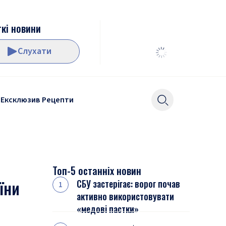
кі новини
Слухати
Ексклюзив
Рецепти
Топ-5 останніх новин
їни
СБУ застерігає: ворог почав
активно використовувати
«медові пастки»