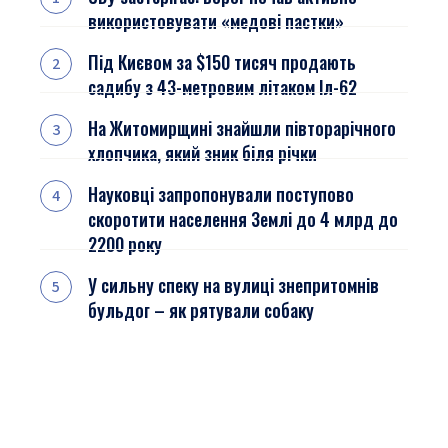
використовувати «медові пастки»
Під Києвом за $150 тисяч продають
садибу з 43-метровим літаком Іл-62
На Житомирщині знайшли півторарічного
хлопчика, який зник біля річки
Науковці запропонували поступово
скоротити населення Землі до 4 млрд до
2200 року
У сильну спеку на вулиці знепритомнів
бульдог – як рятували собаку