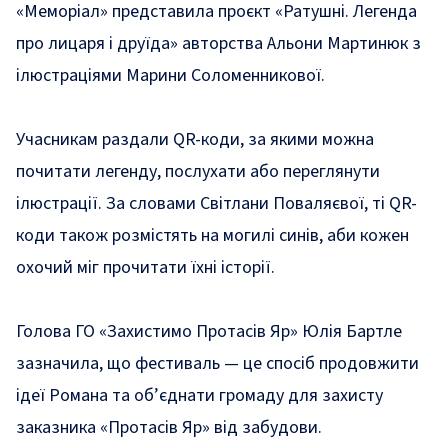
«Меморіал» представила проєкт «Ратушні. Легенда
про лицаря і друїда» авторства Альони Мартинюк з
ілюстраціями Марини Соломенникової.
Учасникам раздали QR-коди, за якими можна
почитати легенду, послухати або переглянути
ілюстрації. За словами Світлани Поваляєвої, ті QR-
коди також розмістять на могилі синів, аби кожен
охочий міг прочитати їхні історії.
Голова ГО «Захистимо Протасів Яр» Юлія Бартле
зазначила, що фестиваль — це спосіб продовжити
ідеї Романа та об’єднати громаду для захисту
заказника «Протасів Яр» від забудови.