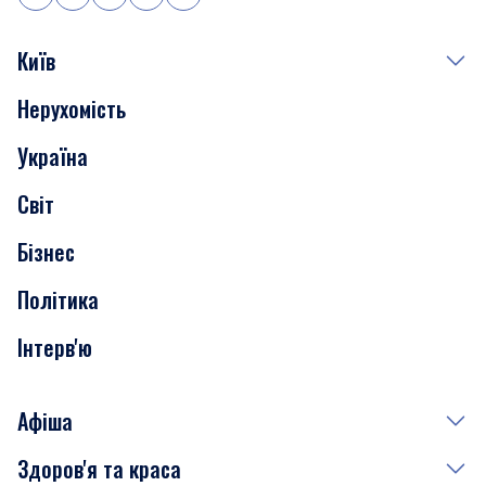
Київ
Нерухомість
Події
Україна
Скандали
Світ
Нерухомість
Бізнес
Транспорт
Політика
Інтерв'ю
Афіша
Здоров'я та краса
Сьогодні