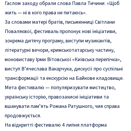
Гаслом заходу обрали слова Павла Тичини:
«Щоб
жить — ні в кого права не питаюсь
».
За словами матері братів, письменниці Світлани
Поваляєвої, фестиваль пропонує нові ініціативи,
зокрема дитячу програму, виступи музикантів,
літературні вечори, кримськотатарську частину,
моновиставу Ірми Вітовської «Київська перепічка»,
виступ В’ячеслава Вакарчука, дискусії про суспільні
трансформації та екскурсію на Байкове кладовище.
Мета фестивалю — популяризувати мистецтво,
українську історію, правозахисні ініціативи та
вшанувати пам’ять Романа Ратушного, чия справа
продовжується.
На відкритті фестивалю 4 липня платформа