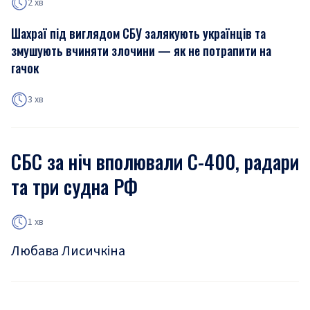
2 хв
Шахраї під виглядом СБУ залякують українців та
змушують вчиняти злочини — як не потрапити на
гачок
3 хв
СБС за ніч вполювали С-400, радари
та три судна РФ
1 хв
Любава Лисичкіна