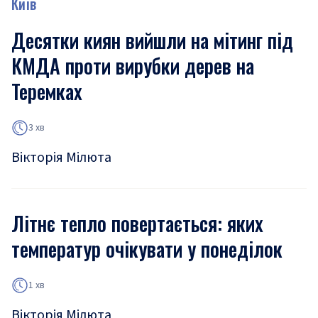
Київ
Десятки киян вийшли на мітинг під
КМДА проти вирубки дерев на
Теремках
3 хв
Вікторія Мілюта
Літнє тепло повертається: яких
температур очікувати у понеділок
1 хв
Вікторія Мілюта