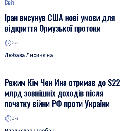
Світ
Іран висунув США нові умови для
відкриття Ормузької протоки
2 хв
Любава Лисичкіна
Режим Кім Чен Ина отримав до $22
млрд зовнішніх доходів після
початку війни РФ проти України
2 хв
Владислав Щербак