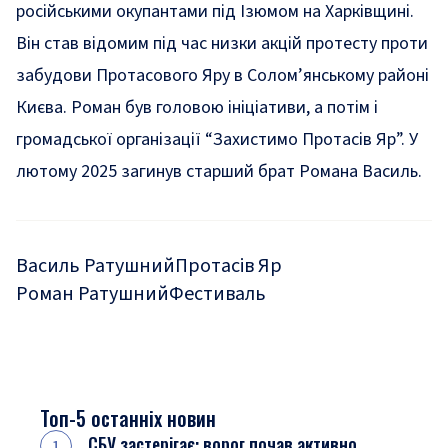
російськими окупантами під Ізюмом на Харківщині.
Він став відомим під час низки
акцій протесту проти
забудови Протасового Яру
в Солом’янському районі
Києва. Роман був головою ініціативи, а потім і
громадської організації “Захистимо Протасів Яр”. У
лютому 2025
загинув
старший брат Романа Василь.
Василь Ратушний
Протасів Яр
Роман Ратушний
Фестиваль
Топ-5 останніх новин
СБУ застерігає: ворог почав активно