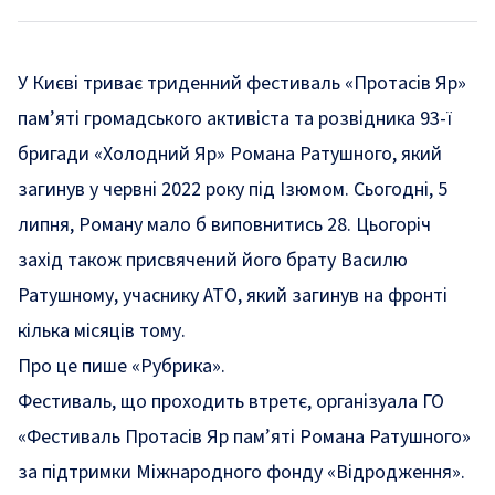
У Києві триває триденний фестиваль «Протасів Яр»
пам’яті громадського активіста та розвідника 93-ї
бригади «Холодний Яр» Романа Ратушного, який
загинув у червні 2022 року під Ізюмом. Сьогодні, 5
липня, Роману мало б виповнитись 28. Цьогоріч
захід також присвячений його брату Василю
Ратушному, учаснику АТО, який загинув на фронті
кілька місяців тому.
Про це
пише
«Рубрика».
Фестиваль, що проходить втретє, організуала ГО
«Фестиваль Протасів Яр пам’яті Романа Ратушного»
за підтримки Міжнародного фонду «Відродження».