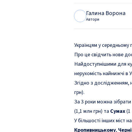
Галина Ворона
Г
В
Автори
Українцям у середньому 
Про це свідчить нове до
Найдоступнішими для купі
нерухомість найнижчі в Ук
Згідно з дослідженням,
грн).
За 3 роки можна зібрати
(1,1 млн грн) та
Сумах
(1
У більшості інших міст н
Кропивницькому
,
Черні