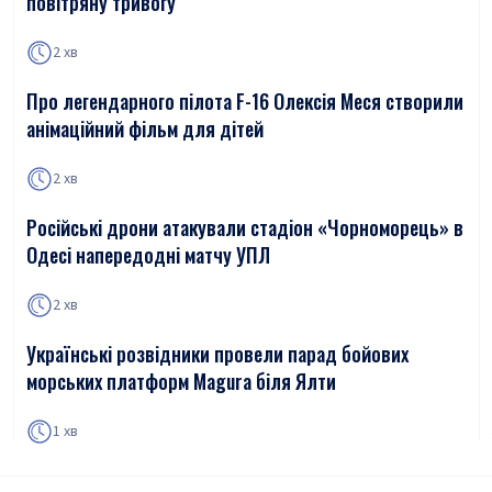
повітряну тривогу
2 хв
Про легендарного пілота F-16 Олексія Меся створили
анімаційний фільм для дітей
2 хв
Російські дрони атакували стадіон «Чорноморець» в
Одесі напередодні матчу УПЛ
2 хв
Українські розвідники провели парад бойових
морських платформ Magura біля Ялти
1 хв