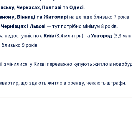
івську
,
Черкасах
,
Полтаві
та
Одесі
.
вному, Вінниці та Житомирі
на це піде близько 7 років.
Чернівцях і Львов
і — тут потрібно мінімум 8 років.
а недоступністю є
Київ
(3,4 млн грн) та
Ужгород
(3,3 мл
 близько 9 років.
ї змінилися: у Києві переважно купують житло в новобуд
 квартир, що здають житло в оренду,
чекають штрафи
.