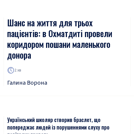
Шанс на життя для трьох
пацієнтів: в Охматдиті провели
коридором пошани маленького
донора
2 хв
Галина Ворона
Український школяр створив браслет, що
попереджає людей із порушеннями слуху про