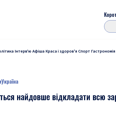
Корот
олітика
Інтерв'ю
Афіша
Краса і здоровʼя
Спорт
Гастрономія
и
Україна
еться найдовше відкладати всю за