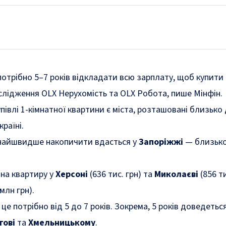
потрібно 5–7 років відкладати всю зарплату, щоб купити 
слідження OLX Нерухомість та OLX Робота,
пише
Мінфін.
влі 1-кімнатної квартини є міста, розташовані близько д
раїні.
 найшвидше накопичити вдасться у
Запоріжжі
— близько 
 на квартиру у
Херсоні
(636 тис. грн) та
Миколаєві
(856 т
 млн грн).
а це потрібно від 5 до 7 років. Зокрема, 5 років доведеть
гові
та
Хмельницькому
.