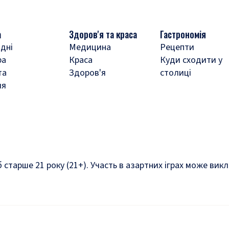
а
Здоров'я та краса
Гастрономія
дні
Медицина
Рецепти
ра
Краса
Куди сходити у
та
Здоров'я
столиці
ля
б старше 21 року (21+). Участь в азартних іграх може ви