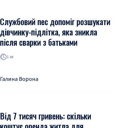
Службовий пес допоміг розшукати
дівчинку-підлітка, яка зникла
після сварки з батьками
1 хв
Галина Ворона
Від 7 тисяч гривень: скільки
коштує оренда житла для