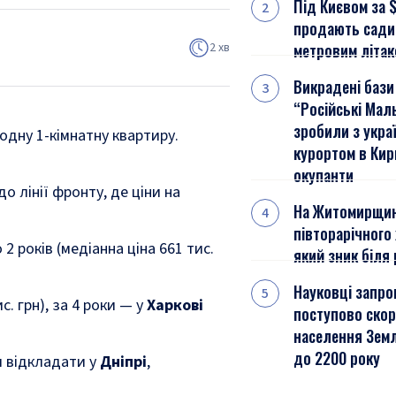
Під Києвом за 
продають садиб
2 хв
метровим літак
Викрадені бази
“Російські Мал
зробили з укра
одну 1-кімнатну квартиру.
курортом в Кир
окупанти
о лінії фронту, де ціни на
На Житомирщин
півторарічного
2 років (медіанна ціна 661 тис.
який зник біля 
Науковці запр
ис. грн), за 4 роки — у
Харкові
поступово ско
населення Земл
до 2200 року
ся відкладати у
Дніпрі
,