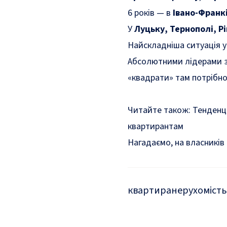
6 років — в
Івано-Франк
У
Луцьку, Тернополі, Рі
Найскладніша ситуація у
Абсолютними лідерами з
«квадрати» там потрібно
Читайте також:
Тенденці
квартирантам
Нагадаємо, на власників
квартира
нерухомість