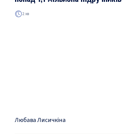
2 хв
Любава Лисичкіна