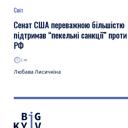
Світ
Сенат США переважною більшістю
підтримав “пекельні санкції” проти
РФ
2 хв
Любава Лисичкіна