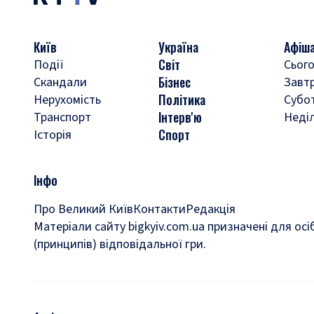
Київ
Україна
Афіш
Світ
Події
Сього
Бізнес
Скандали
Завт
Політика
Нерухомість
Субо
Інтерв'ю
Транспорт
Неді
Спорт
Історія
Інфо
Про Великий Київ
Контакти
Редакція
Матеріали сайту bigkyiv.com.ua призначені для осі
(принципів) відповідальної гри.