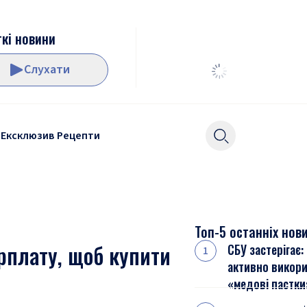
кі новини
Слухати
Ексклюзив
Рецепти
Топ-5 останніх нов
рплату, щоб купити
СБУ застерігає:
активно викор
«медові пастки