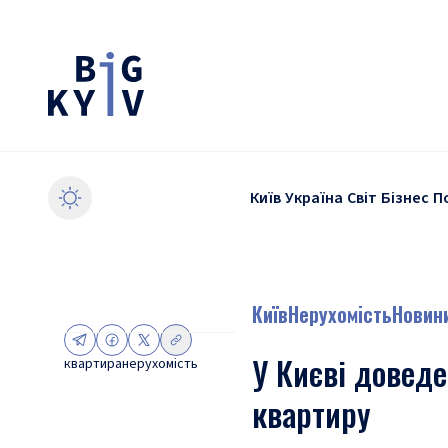
Київ
Україна
Світ
Бізнес
П
Київ
Нерухомість
Новин
У Києві довед
квартира
нерухомість
квартиру