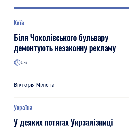
Київ
Біля Чоколівського бульвару
демонтують незаконну рекламу
1 хв
Вікторія Мілюта
Україна
У деяких потягах Укрзалізниці