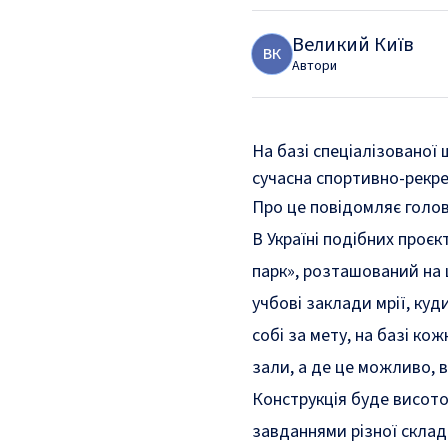
Великий Київ
В
К
Автори
На базі спеціалізовано
сучасна спортивно-рекре
Про це
повідомляє
голов
В Україні подібних проєк
парк», розташований на 
учбові заклади мрії, ку
собі за мету, на базі ко
зали, а де це можливо, в
Конструкція буде висото
завданнями різної склад