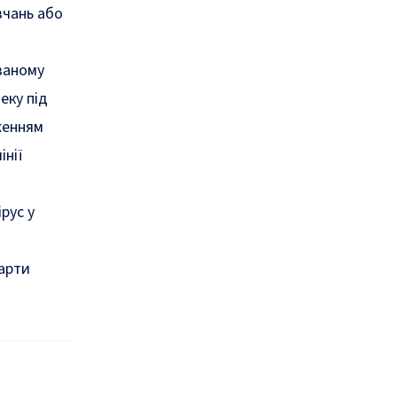
вчань або
ваному
еку під
женням
інії
рус у
арти