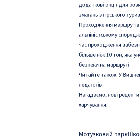
додаткові опції для роз
змагань з гірського тури
Проходження маршрутів 
альпіністському спорядже
час проходження забезп
більше ніж 10 тон, яка 
безпеки на маршруті.
Читайте також:
У Вишнев
педагогів
Нагадаємо, нові рецепти
харчування
.
Мотузковий парк
Шко