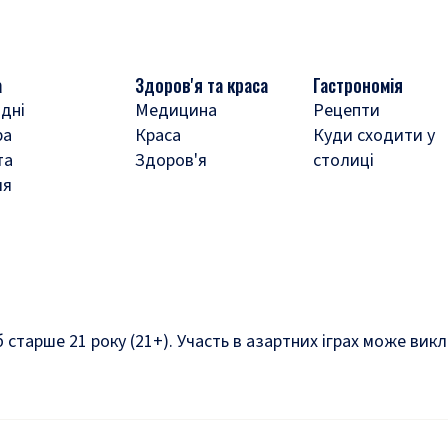
а
Здоров'я та краса
Гастрономія
дні
Медицина
Рецепти
ра
Краса
Куди сходити у
та
Здоров'я
столиці
ля
б старше 21 року (21+). Участь в азартних іграх може ви