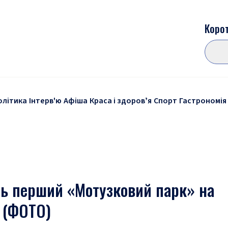
Корот
олітика
Інтерв'ю
Афіша
Краса і здоровʼя
Спорт
Гастрономія
ть перший «Мотузковий парк» на
и (ФОТО)