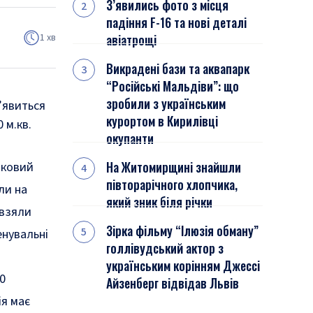
З’явились фото з місця
падіння F-16 та нові деталі
1 хв
авіатрощі
Викрадені бази та аквапарк
“Російські Мальдіви”: що
зробили з українським
’явиться
курортом в Кирилівці
 м.кв.
окупанти
На Житомирщині знайшли
зковий
півторарічного хлопчика,
ли на
який зник біля річки
 взяли
Зірка фільму “Ілюзія обману”
енувальні
голлівудський актор з
українським корінням Джессі
0
Айзенберг відвідав Львів
ія має