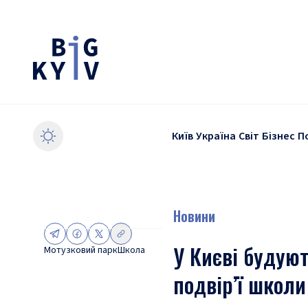
Київ
Україна
Світ
Бізнес
П
Новини
У Києві будую
Мотузковий парк
Школа
подвір’ї школ