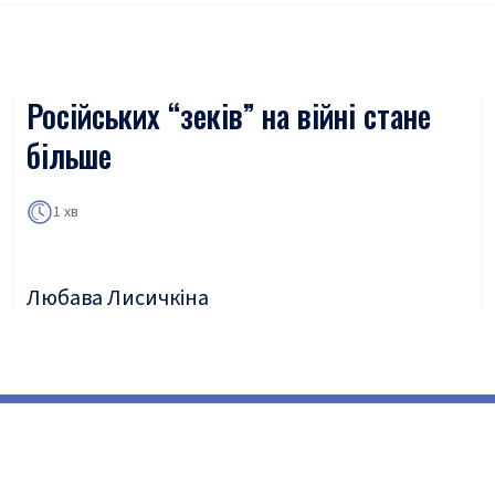
Російських “зеків” на війні стане
більше
1 хв
Любава Лисичкіна