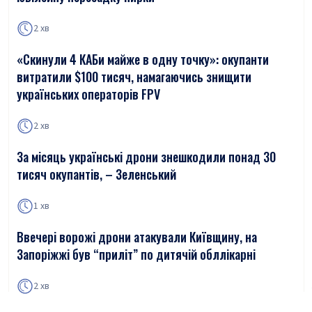
2 хв
«Скинули 4 КАБи майже в одну точку»: окупанти
витратили $100 тисяч, намагаючись знищити
українських операторів FPV
2 хв
За місяць українські дрони знешкодили понад 30
тисяч окупантів, – Зеленський
1 хв
Ввечері ворожі дрони атакували Київщину, на
Запоріжжі був “приліт” по дитячій обллікарні
2 хв