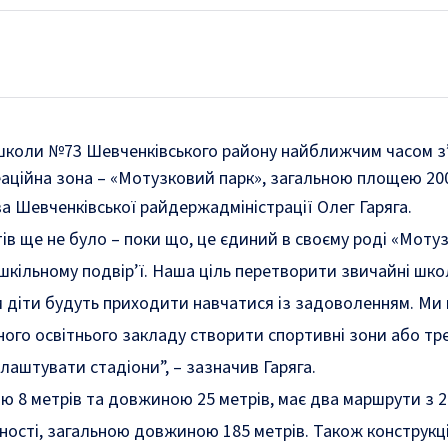
ї школи №73 Шевченківського району найближчим часом з
аційна зона – «Мотузковий парк», загальною площею 200
а Шевченківської райдержадміністрації Олег Гаряга.
тів ще не було – поки що, це єдиний в своєму роді «Моту
шкільному подвір’ї. Наша ціль перетворити звичайні шко
ди діти будуть приходити навчатися із задоволенням. Ми
жного освітнього закладу створити спортивні зони або тр
лаштувати стадіони”, – зазначив Гаряга.
ю 8 метрів та довжиною 25 метрів, має два маршрути з 2
ності, загальною довжиною 185 метрів. Також конструкц