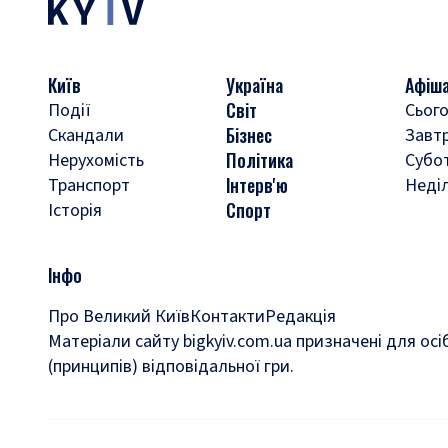
Київ
Україна
Афіш
Світ
Події
Сього
Бізнес
Скандали
Завт
Політика
Нерухомість
Субо
Інтерв'ю
Транспорт
Неді
Спорт
Історія
Інфо
Про Великий Київ
Контакти
Редакція
Матеріали сайту bigkyiv.com.ua призначені для осі
(принципів) відповідальної гри.