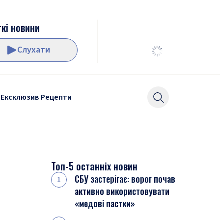
кі новини
Слухати
Ексклюзив
Рецепти
Топ-5 останніх новин
СБУ застерігає: ворог почав
активно використовувати
«медові пастки»