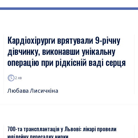
Кардіохірурги врятували 9-річну
дівчинку, виконавши унікальну
операцію при рідкісній ваді серця
2 хв
Любава Лисичкіна
700-та трансплантація у Львові: лікарі провели
ювілейну пересадку нирки