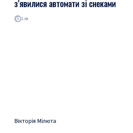
з’явилися автомати зі снеками
1 хв
Вікторія Мілюта