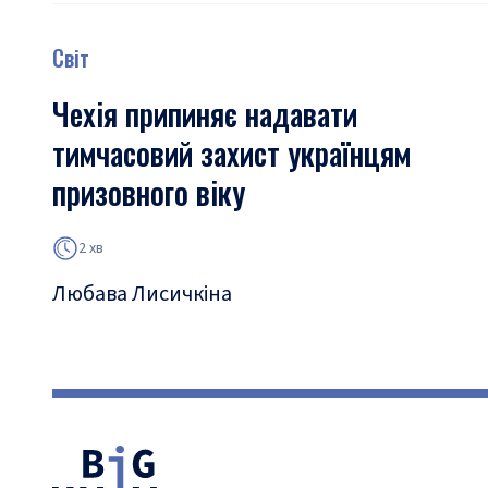
Світ
Чехія припиняє надавати
тимчасовий захист українцям
призовного віку
2 хв
Любава Лисичкіна