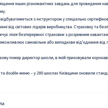
міщення інших різноманітних завдань для проведення на
зму.
відбуватиметься з інструктором у спеціально сертифіко
нні від світових лідерів виробництва. Страховку та безп
ечує лінія безперервної страховки з розривним наванта
унеможливлює самовільне або випадкове від’єднання від л
ому помер директор школи, в якій приховували коронаві
 та double-меню – у 280 школах Київщини оновили
станд
ла