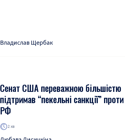
Владислав Щербак
Сенат США переважною більшістю
підтримав “пекельні санкції” проти
РФ
2 хв
Любава Лисичкіна