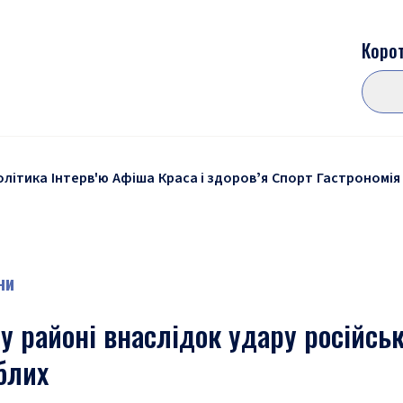
Корот
олітика
Інтерв'ю
Афіша
Краса і здоровʼя
Спорт
Гастрономія
ни
 районі внаслідок удару російськ
блих