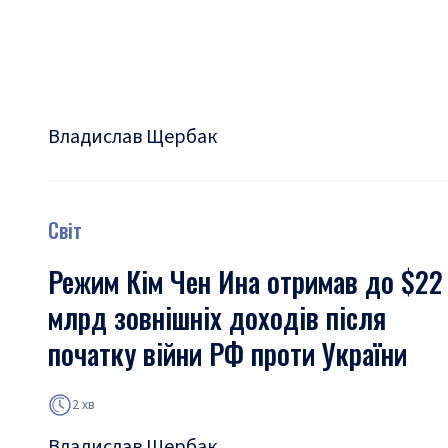
Владислав Щербак
Світ
Режим Кім Чен Ина отримав до $22
млрд зовнішніх доходів після
початку війни РФ проти України
2 хв
Владислав Щербак