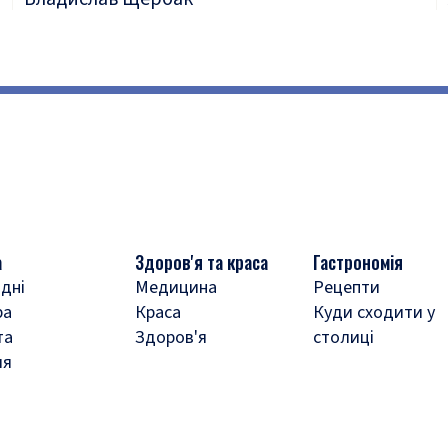
а
Здоров'я та краса
Гастрономія
дні
Медицина
Рецепти
ра
Краса
Куди сходити у
та
Здоров'я
столиці
ля