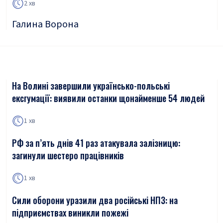
2 хв
Галина Ворона
На Волині завершили українсько-польські
ексгумації: виявили останки щонайменше 54 людей
1 хв
РФ за п’ять днів 41 раз атакувала залізницю:
загинули шестеро працівників
1 хв
Сили оборони уразили два російські НПЗ: на
підприємствах виникли пожежі