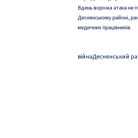
Вдень ворожа атака не 
Деснянському районі, ра
медичних працівників.
війна
Деснянський р