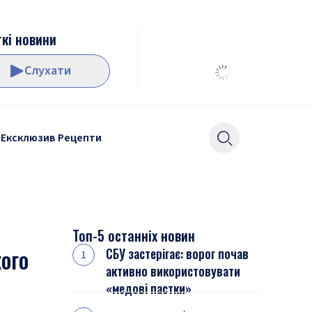
кі новини
Слухати
Ексклюзив
Рецепти
Топ-5 останніх новин
ого
СБУ застерігає: ворог почав
активно використовувати
«медові пастки»