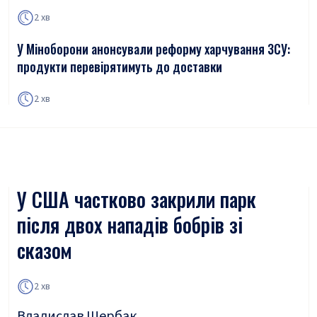
2 хв
У Міноборони анонсували реформу харчування ЗСУ:
продукти перевірятимуть до доставки
2 хв
У США частково закрили парк
після двох нападів бобрів зі
сказом
2 хв
Владислав Щербак