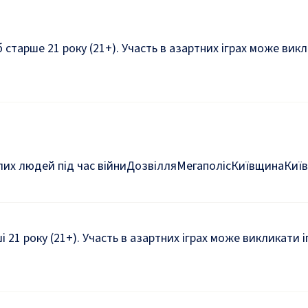
б старше 21 року (21+). Участь в азартних іграх може ви
их людей під час війни
Дозвілля
Мегаполіс
Київщина
Київ
ші 21 року (21+). Участь в азартних іграх може викликати