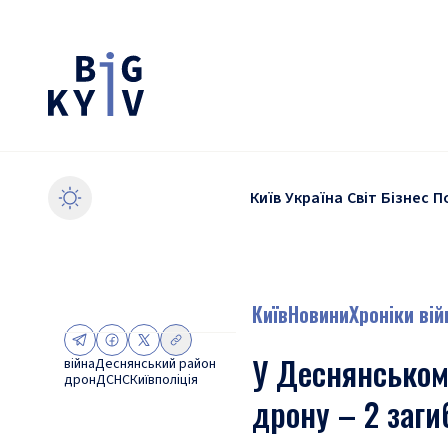
Київ
Україна
Світ
Бізнес
П
Київ
Новини
Хроніки вій
У Деснянському
війна
Деснянський район
дрон
ДСНС
Київ
поліція
дрону – 2 заги