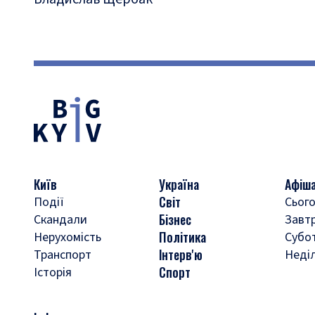
Київ
Україна
Афіш
Світ
Події
Сього
Бізнес
Скандали
Завт
Політика
Нерухомість
Субо
Інтерв'ю
Транспорт
Неді
Спорт
Історія