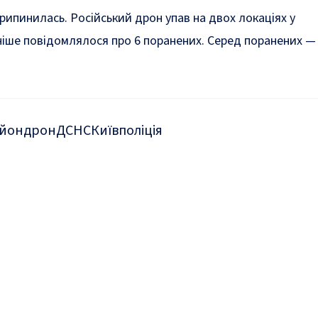
припинилась. Російський дрон
упав
на двох локаціях у
ніше повідомлялося про 6 поранених. Серед поранених 
айон
дрон
ДСНС
Київ
поліція