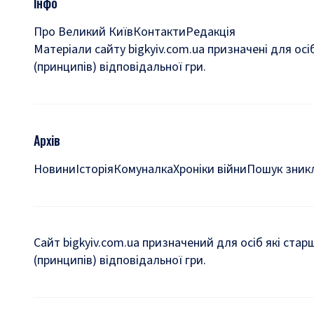
Інфо
Про Великий Київ
Контакти
Редакція
Матеріали сайту bigkyiv.com.ua призначені для осі
(принципів) відповідальної гри.
Архів
Новини
Історія
Комуналка
Хроніки війни
Пошук зникл
Сайт bigkyiv.com.ua призначений для осіб які стар
(принципів) відповідальної гри.