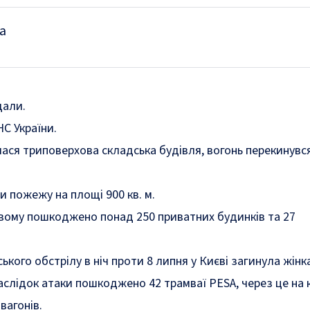
а
дали.
С України.
ілася триповерхова складська будівля, вогонь перекинувс
и пожежу на площі 900 кв. м.
вому пошкоджено понад 250 приватних будинків та 27
ського обстрілу в ніч проти 8 липня у Києві
загинула жінк
аслідок атаки
пошкоджено
42 трамваї PESA, через це на 
вагонів.