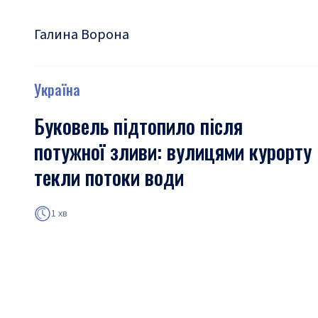
Галина Ворона
Україна
Буковель підтопило після
потужної зливи: вулицями курорту
текли потоки води
1 хв