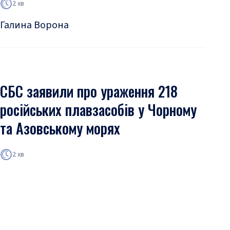
2 хв
Галина Ворона
СБС заявили про ураження 218
російських плавзасобів у Чорному
та Азовському морях
2 хв