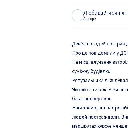
Любава Лисичкін
Л
Л
Автори
Дев’ять людей постраж
Про це повідомили у ДСН
На місці влучання загор
суміжну будівлю.
Рятувальники ліквідувал
Читайте також:
У Вишне
багатоповерхівок
Нагадаємо, під час росій
людей постраждали. Вн
маршрутах курсує менше 