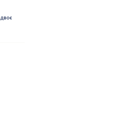
—
двоє