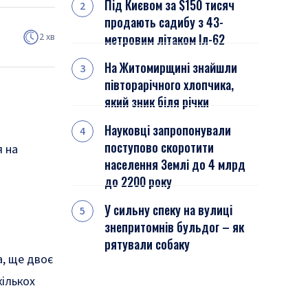
Під Києвом за $150 тисяч
продають садибу з 43-
2 хв
метровим літаком Іл-62
На Житомирщині знайшли
півторарічного хлопчика,
який зник біля річки
Науковці запропонували
поступово скоротити
я на
населення Землі до 4 млрд
до 2200 року
У сильну спеку на вулиці
знепритомнів бульдог – як
рятували собаку
а,
ще двоє
кількох